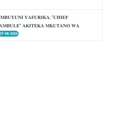
𝐌𝐁𝐔𝐘𝐔𝐍𝐈 𝐘𝐀𝐅𝐔𝐑𝐈𝐊𝐀; “𝐂𝐇𝐈𝐄𝐅
𝐌𝐁𝐔𝐋𝐄” 𝐀𝐊𝐈𝐓𝐄𝐊𝐀 𝐌𝐊𝐔𝐓𝐀𝐍𝐎 𝐖𝐀
07-08-2026