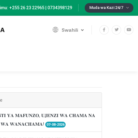
imu: +255 26 23 22965 | 0734398129
Muda wa Kazi:24/7
IA
Swahili
ne
𝐓𝐈 𝐘𝐀 𝐌𝐀𝐅𝐔𝐍𝐙𝐎, 𝐔𝐉𝐄𝐍𝐙𝐈 𝐖𝐀 𝐂𝐇𝐀𝐌𝐀 𝐍𝐀
𝐈 𝐖𝐀 𝐖𝐀𝐍𝐀𝐂𝐇𝐀𝐌𝐀!
07-08-2026