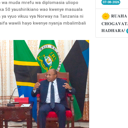
no wa muda mrefu wa diplomasia uliopo
07-08-2026
aka 50 yaushirikiano wao kwenye masuala
𝐑𝐔𝐀𝐇𝐀 
 ya vyuo vikuu vya Norway na Tanzania ni
aifa wawili hayo kwenye nyanja mbalimbali
𝐂𝐇𝐎𝐆𝐀𝐕𝐀𝐓
𝐇𝐀𝐃𝐇𝐀𝐑𝐀!