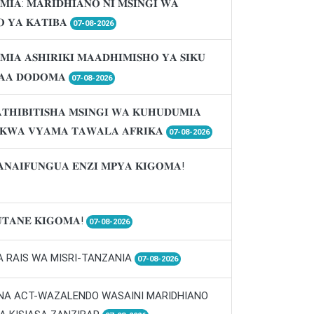
𝐌𝐈𝐀: 𝐌𝐀𝐑𝐈𝐃𝐇𝐈𝐀𝐍𝐎 𝐍𝐈 𝐌𝐒𝐈𝐍𝐆𝐈 𝐖𝐀
 𝐘𝐀 𝐊𝐀𝐓𝐈𝐁𝐀
07-08-2026
𝐌𝐈𝐀 𝐀𝐒𝐇𝐈𝐑𝐈𝐊𝐈 𝐌𝐀𝐀𝐃𝐇𝐈𝐌𝐈𝐒𝐇𝐎 𝐘𝐀 𝐒𝐈𝐊𝐔
𝐀𝐀 𝐃𝐎𝐃𝐎𝐌𝐀
07-08-2026
𝐓𝐇𝐈𝐁𝐈𝐓𝐈𝐒𝐇𝐀 𝐌𝐒𝐈𝐍𝐆𝐈 𝐖𝐀 𝐊𝐔𝐇𝐔𝐃𝐔𝐌𝐈𝐀
 𝐊𝐖𝐀 𝐕𝐘𝐀𝐌𝐀 𝐓𝐀𝐖𝐀𝐋𝐀 𝐀𝐅𝐑𝐈𝐊𝐀
07-08-2026
𝐀𝐍𝐀𝐈𝐅𝐔𝐍𝐆𝐔𝐀 𝐄𝐍𝐙𝐈 𝐌𝐏𝐘𝐀 𝐊𝐈𝐆𝐎𝐌𝐀!
𝐓𝐀𝐍𝐄 𝐊𝐈𝐆𝐎𝐌𝐀!
07-08-2026
A RAIS WA MISRI-TANZANIA
07-08-2026
 NA ACT-WAZALENDO WASAINI MARIDHIANO