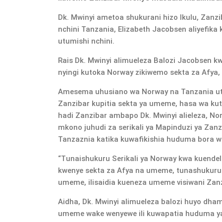
Dk. Mwinyi ametoa shukurani hizo Ikulu, Zan
nchini Tanzania, Elizabeth Jacobsen aliyefika
utumishi nchini.
Rais Dk. Mwinyi alimueleza Balozi Jacobsen 
nyingi kutoka Norway zikiwemo sekta za Afya
Amesema uhusiano wa Norway na Tanzania ut
Zanzibar kupitia sekta ya umeme, hasa wa k
hadi Zanzibar ambapo Dk. Mwinyi alieleza, N
mkono juhudi za serikali ya Mapinduzi ya Za
Tanzaznia katika kuwafikishia huduma bora w
“Tunaishukuru Serikali ya Norway kwa kuende
kwenye sekta za Afya na umeme, tunashukur
umeme, ilisaidia kueneza umeme visiwani Zanzi
Aidha, Dk. Mwinyi alimueleza balozi huyo dha
umeme wake wenyewe ili kuwapatia huduma y