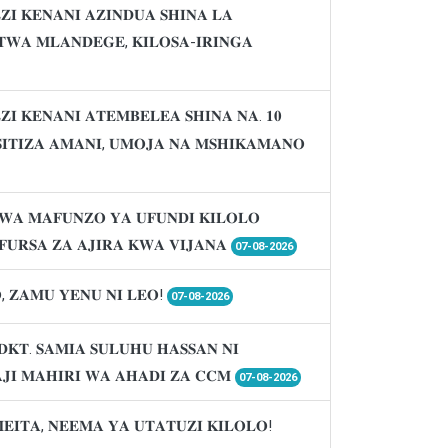
𝐈 𝐊𝐄𝐍𝐀𝐍𝐈 𝐀𝐙𝐈𝐍𝐃𝐔𝐀 𝐒𝐇𝐈𝐍𝐀 𝐋𝐀
𝐖𝐀 𝐌𝐋𝐀𝐍𝐃𝐄𝐆𝐄, 𝐊𝐈𝐋𝐎𝐒𝐀-𝐈𝐑𝐈𝐍𝐆𝐀
𝐈 𝐊𝐄𝐍𝐀𝐍𝐈 𝐀𝐓𝐄𝐌𝐁𝐄𝐋𝐄𝐀 𝐒𝐇𝐈𝐍𝐀 𝐍𝐀. 𝟏𝟎
𝐈𝐒𝐈𝐓𝐈𝐙𝐀 𝐀𝐌𝐀𝐍𝐈, 𝐔𝐌𝐎𝐉𝐀 𝐍𝐀 𝐌𝐒𝐇𝐈𝐊𝐀𝐌𝐀𝐍𝐎
𝐖𝐀 𝐌𝐀𝐅𝐔𝐍𝐙𝐎 𝐘𝐀 𝐔𝐅𝐔𝐍𝐃𝐈 𝐊𝐈𝐋𝐎𝐋𝐎
𝐔𝐑𝐒𝐀 𝐙𝐀 𝐀𝐉𝐈𝐑𝐀 𝐊𝐖𝐀 𝐕𝐈𝐉𝐀𝐍𝐀
07-08-2026
, 𝐙𝐀𝐌𝐔 𝐘𝐄𝐍𝐔 𝐍𝐈 𝐋𝐄𝐎!
07-08-2026
𝐃𝐊𝐓. 𝐒𝐀𝐌𝐈𝐀 𝐒𝐔𝐋𝐔𝐇𝐔 𝐇𝐀𝐒𝐒𝐀𝐍 𝐍𝐈
𝐉𝐈 𝐌𝐀𝐇𝐈𝐑𝐈 𝐖𝐀 𝐀𝐇𝐀𝐃𝐈 𝐙𝐀 𝐂𝐂𝐌
07-08-2026
𝐌𝐄𝐈𝐓𝐀, 𝐍𝐄𝐄𝐌𝐀 𝐘𝐀 𝐔𝐓𝐀𝐓𝐔𝐙𝐈 𝐊𝐈𝐋𝐎𝐋𝐎!