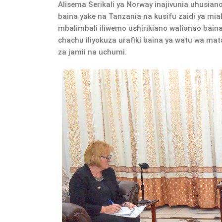
Alisema Serikali ya Norway inajivunia uhusia
baina yake na Tanzania na kusifu zaidi ya mi
mbalimbali iliwemo ushirikiano walionao baina
chachu iliyokuza urafiki baina ya watu wa mat
za jamii na uchumi.