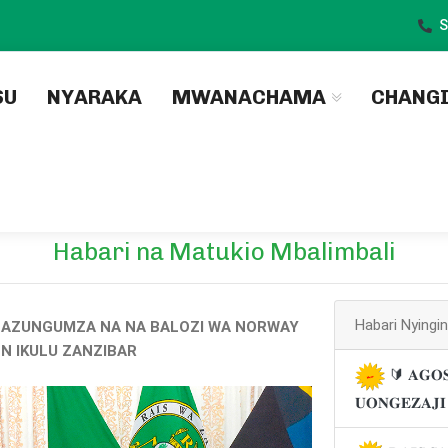
S
)
SU
NYARAKA
MWANACHAMA
CHANG
Habari na Matukio Mbalimbali
Habari Nyingi
I AZUNGUMZA NA NA BALOZI WA NORWAY
N IKULU ZANZIBAR
🔰 𝐀𝐆𝐎𝐒
𝐔𝐎𝐍𝐆𝐄𝐙𝐀𝐉