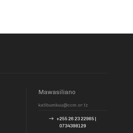
Mawasiliano
+255 26 23 22965 |
0734398129