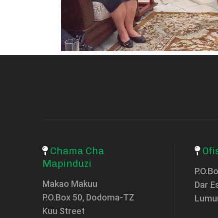
Chama Cha
Ofi
Mapinduzi
P.O.B
Makao Makuu
Dar E
P.O.Box 50, Dodoma-TZ
Lumu
Kuu Street