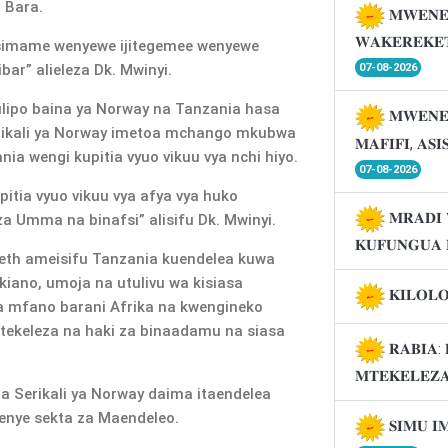
 Bara.
𝐌𝐖𝐄𝐍𝐄
𝐖𝐀𝐊𝐄𝐑𝐄𝐊𝐄
 isimame wenyewe ijitegemee wenyewe
r” alieleza Dk. Mwinyi.
07-08-2026
o ulipo baina ya Norway na Tanzania hasa
𝐌𝐖𝐄𝐍𝐄
erikali ya Norway imetoa mchango mkubwa
𝐌𝐀𝐅𝐈𝐅𝐈, 𝐀𝐒
 wengi kupitia vyuo vikuu vya nchi hiyo.
07-08-2026
pitia vyuo vikuu vya afya vya huko
𝐌𝐑𝐀𝐃𝐈 
a Umma na binafsi” alisifu Dk. Mwinyi.
𝐊𝐔𝐅𝐔𝐍𝐆𝐔𝐀 
beth ameisifu Tanzania kuendelea kuwa
kiano, umoja na utulivu wa kisiasa
𝐊𝐈𝐋𝐎𝐋
ya mfano barani Afrika na kwengineko
utekeleza na haki za binaadamu na siasa
𝐑𝐀𝐁𝐈𝐀: 
𝐌𝐓𝐄𝐊𝐄𝐋𝐄𝐙
a Serikali ya Norway daima itaendelea
nye sekta za Maendeleo.
𝐒𝐈𝐌𝐔 𝐈