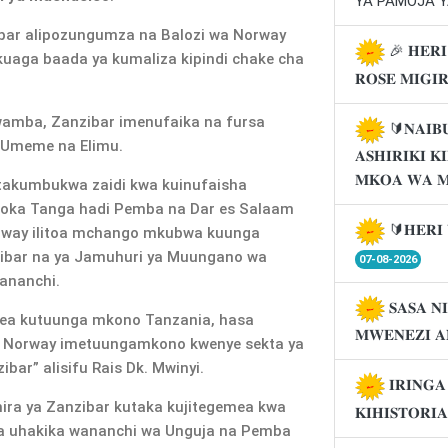
YA PAMOJA Y
zibar alipozungumza na Balozi wa Norway
🎉 𝐇𝐄𝐑𝐈
 kuaga baada ya kumaliza kipindi chake cha
𝐑𝐎𝐒𝐄 𝐌𝐈𝐆𝐈
kwamba, Zanzibar imenufaika na fursa
🔰𝐍𝐀𝐈𝐁
, Umeme na Elimu.
𝐀𝐒𝐇𝐈𝐑𝐈𝐊𝐈 
𝐌𝐊𝐎𝐀 𝐖𝐀 
akumbukwa zaidi kwa kuinufaisha
utoka Tanga hadi Pemba na Dar es Salaam
🔰𝐇𝐄𝐑𝐈 
orway ilitoa mchango mkubwa kuunga
nzibar na ya Jamuhuri ya Muungano wa
07-08-2026
ananchi.
𝐒𝐀𝐒𝐀 𝐍
lea kutuunga mkono Tanzania, hasa
𝐌𝐖𝐄𝐍𝐄𝐙𝐈 𝐀
u Norway imetuungamkono kwenye sekta ya
bar” alisifu Rais Dk. Mwinyi.
𝐈𝐑𝐈𝐍𝐆
mira ya Zanzibar kutaka kujitegemea kwa
𝐊𝐈𝐇𝐈𝐒𝐓𝐎𝐑𝐈
a uhakika wananchi wa Unguja na Pemba