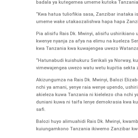
badala ya kutegemea umeme kutoka Tanzania
“Kwa hatua tuliofikia sasa, Zanzibar inataka
umeme wake utakaozalishwa hapa hapa Zanziba
Pia alisifu Rais Dk. Mwinyi, alisifu ushirikian
kwenye nyanja za afya na elimu na kueleza S
kwa Tanzania kwa kuwajengea uwezo Watanzania
“Hatunabudi kuishukuru Serikali ya Norway, ku
vimewajengea uwezo watu wetu kupitia sekta z
Akizungumza na Rais Dk. Mwinyi, Balozi Eliza
nchi ya amani, yenye raia wenye upendo, ushiri
akieleza kuwa Tanzania ni kielelezo cha nchi 
duniani kuwa ni taifa lenye demokrasia kwa k
safi.
Balozi huyo alimuahidi Rais Dk. Mwinyi, kwamb
kuiungamkono Tanzania ikiwemo Zanzibar kwe