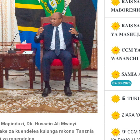
𝐑𝐀𝐈𝐒 𝐒
𝐌𝐀𝐁𝐎𝐑𝐄𝐒𝐇
𝐑𝐀𝐈𝐒 𝐒
𝐘𝐀 𝐌𝐀𝐒𝐇𝐔
𝐂𝐂𝐌 𝐘𝐀
𝐖𝐀𝐍𝐀𝐍𝐂𝐇𝐈
𝐒𝐀𝐌𝐈𝐀 
07-08-2026
🚆 𝐓𝐔𝐊
ZIARA Y
Mapinduzi, Dk. Hussein Ali Mwinyi
 zake za kuendelea kuiunga mkono Tanznia
🔰 CCM
i ya maendeleo
.