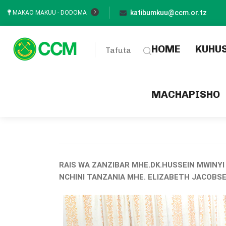
katibumkuu@ccm.or.tz
MAKAO MAKUU - DODOMA
(current
HOME
KUHU
Tafuta
MACHAPISHO
RAIS WA ZANZIBAR MHE.DK.HUSSEIN MWINY
NCHINI TANZANIA MHE. ELIZABETH JACOBSE