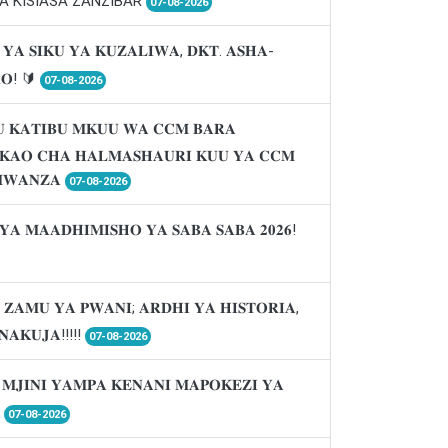
A KISIASA ZANZIBAR
07-08-2026
 𝐘𝐀 𝐒𝐈𝐊𝐔 𝐘𝐀 𝐊𝐔𝐙𝐀𝐋𝐈𝐖𝐀, 𝐃𝐊𝐓. 𝐀𝐒𝐇𝐀-
𝐑𝐎! 🔰
07-08-2026
 𝐊𝐀𝐓𝐈𝐁𝐔 𝐌𝐊𝐔𝐔 𝐖𝐀 𝐂𝐂𝐌 𝐁𝐀𝐑𝐀
𝐈𝐊𝐀𝐎 𝐂𝐇𝐀 𝐇𝐀𝐋𝐌𝐀𝐒𝐇𝐀𝐔𝐑𝐈 𝐊𝐔𝐔 𝐘𝐀 𝐂𝐂𝐌
𝐖𝐀𝐍𝐙𝐀
07-08-2026
𝐘𝐀 𝐌𝐀𝐀𝐃𝐇𝐈𝐌𝐈𝐒𝐇𝐎 𝐘𝐀 𝐒𝐀𝐁𝐀 𝐒𝐀𝐁𝐀 𝟐𝟎𝟐𝟔!
 𝐙𝐀𝐌𝐔 𝐘𝐀 𝐏𝐖𝐀𝐍𝐈; 𝐀𝐑𝐃𝐇𝐈 𝐘𝐀 𝐇𝐈𝐒𝐓𝐎𝐑𝐈𝐀,
𝐍𝐀𝐊𝐔𝐉𝐀!!!!!
07-08-2026
 𝐌𝐉𝐈𝐍𝐈 𝐘𝐀𝐌𝐏𝐀 𝐊𝐄𝐍𝐀𝐍𝐈 𝐌𝐀𝐏𝐎𝐊𝐄𝐙𝐈 𝐘𝐀

07-08-2026