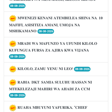
08-08-2026
𝐌𝐖𝐄𝐍𝐄𝐙𝐈 𝐊𝐄𝐍𝐀𝐍𝐈 𝐀𝐓𝐄𝐌𝐁𝐄𝐋𝐄𝐀 𝐒𝐇𝐈𝐍𝐀 𝐍𝐀. 𝟏𝟎
𝐌𝐀𝐅𝐈𝐅𝐈, 𝐀𝐒𝐈𝐒𝐈𝐓𝐈𝐙𝐀 𝐀𝐌𝐀𝐍𝐈, 𝐔𝐌𝐎𝐉𝐀 𝐍𝐀
𝐌𝐒𝐇𝐈𝐊𝐀𝐌𝐀𝐍𝐎
08-08-2026
𝐌𝐑𝐀𝐃𝐈 𝐖𝐀 𝐌𝐀𝐅𝐔𝐍𝐙𝐎 𝐘𝐀 𝐔𝐅𝐔𝐍𝐃𝐈 𝐊𝐈𝐋𝐎𝐋𝐎
𝐊𝐔𝐅𝐔𝐍𝐆𝐔𝐀 𝐅𝐔𝐑𝐒𝐀 𝐙𝐀 𝐀𝐉𝐈𝐑𝐀 𝐊𝐖𝐀 𝐕𝐈𝐉𝐀𝐍𝐀
08-08-2026
𝐊𝐈𝐋𝐎𝐋𝐎, 𝐙𝐀𝐌𝐔 𝐘𝐄𝐍𝐔 𝐍𝐈 𝐋𝐄𝐎!
08-08-2026
𝐑𝐀𝐁𝐈𝐀: 𝐃𝐊𝐓. 𝐒𝐀𝐌𝐈𝐀 𝐒𝐔𝐋𝐔𝐇𝐔 𝐇𝐀𝐒𝐒𝐀𝐍 𝐍𝐈
𝐌𝐓𝐄𝐊𝐄𝐋𝐄𝐙𝐀𝐉𝐈 𝐌𝐀𝐇𝐈𝐑𝐈 𝐖𝐀 𝐀𝐇𝐀𝐃𝐈 𝐙𝐀 𝐂𝐂𝐌
08-08-2026
𝐑𝐔𝐀𝐇𝐀 𝐌𝐁𝐔𝐘𝐔𝐍𝐈 𝐘𝐀𝐅𝐔𝐑𝐈𝐊𝐀; “𝐂𝐇𝐈𝐄𝐅