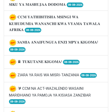
𝐒𝐈𝐊𝐔 𝐘𝐀 𝐌𝐀𝐒𝐇𝐔𝐉𝐀𝐀 𝐃𝐎𝐃𝐎𝐌𝐀
08-08-2026
𝐂𝐂𝐌 𝐘𝐀𝐓𝐇𝐈𝐁𝐈𝐓𝐈𝐒𝐇𝐀 𝐌𝐒𝐈𝐍𝐆𝐈 𝐖𝐀
𝐊𝐔𝐇𝐔𝐃𝐔𝐌𝐈𝐀 𝐖𝐀𝐍𝐀𝐍𝐂𝐇𝐈 𝐊𝐖𝐀 𝐕𝐘𝐀𝐌𝐀 𝐓𝐀𝐖𝐀𝐋𝐀
𝐀𝐅𝐑𝐈𝐊𝐀
08-08-2026
𝐒𝐀𝐌𝐈𝐀 𝐀𝐍𝐀𝐈𝐅𝐔𝐍𝐆𝐔𝐀 𝐄𝐍𝐙𝐈 𝐌𝐏𝐘𝐀 𝐊𝐈𝐆𝐎𝐌𝐀!
08-08-2026
🚆 𝐓𝐔𝐊𝐔𝐓𝐀𝐍𝐄 𝐊𝐈𝐆𝐎𝐌𝐀!
08-08-2026
ZIARA YA RAIS WA MISRI-TANZANIA
08-08-2026
🔰 CCM NA ACT-WAZALENDO WASAINI
MARIDHIANO YA PAMOJA YA KISIASA ZANZIBAR
08-08-2026