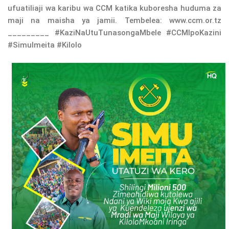
ufuatiliaji wa karibu wa CCM katika kuboresha huduma za
maji na maisha ya jamii. Tembelea: www.ccm.or.tz
_________ #KaziNaUtuTunasongaMbele #CCMIpoKazini
#SimuImeita #Kilolo