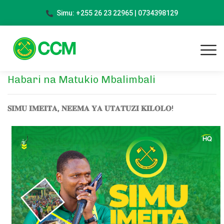
Simu: +255 26 23 22965 | 0734398129
Habari na Matukio Mbalimbali
𝐒𝐈𝐌𝐔 𝐈𝐌𝐄𝐈𝐓𝐀, 𝐍𝐄𝐄𝐌𝐀 𝐘𝐀 𝐔𝐓𝐀𝐓𝐔𝐙𝐈 𝐊𝐈𝐋𝐎𝐋𝐎!