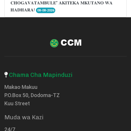
𝐂𝐇𝐎𝐆𝐀𝐕𝐀𝐓𝐀𝐌𝐁𝐔𝐋𝐄” 𝐀𝐊𝐈𝐓𝐄𝐊𝐀 𝐌𝐊𝐔𝐓𝐀𝐍𝐎 𝐖𝐀
𝐇𝐀𝐃𝐇𝐀𝐑𝐀!
08-08-2026
Chama Cha Mapinduzi
Makao Makuu
P.O.Box 50, Dodoma-TZ
Kuu Street
Muda wa Kazi
24/7