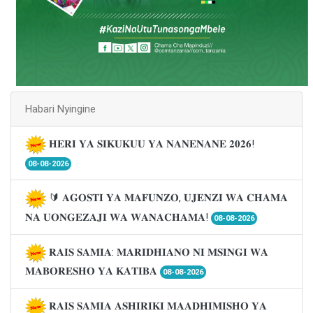
Habari Nyingine
𝐇𝐄𝐑𝐈 𝐘𝐀 𝐒𝐈𝐊𝐔𝐊𝐔𝐔 𝐘𝐀 𝐍𝐀𝐍𝐄𝐍𝐀𝐍𝐄 𝟐𝟎𝟐𝟔!
08-08-2026
🔰 𝐀𝐆𝐎𝐒𝐓𝐈 𝐘𝐀 𝐌𝐀𝐅𝐔𝐍𝐙𝐎, 𝐔𝐉𝐄𝐍𝐙𝐈 𝐖𝐀 𝐂𝐇𝐀𝐌𝐀
𝐍𝐀 𝐔𝐎𝐍𝐆𝐄𝐙𝐀𝐉𝐈 𝐖𝐀 𝐖𝐀𝐍𝐀𝐂𝐇𝐀𝐌𝐀!
08-08-2026
𝐑𝐀𝐈𝐒 𝐒𝐀𝐌𝐈𝐀: 𝐌𝐀𝐑𝐈𝐃𝐇𝐈𝐀𝐍𝐎 𝐍𝐈 𝐌𝐒𝐈𝐍𝐆𝐈 𝐖𝐀
𝐌𝐀𝐁𝐎𝐑𝐄𝐒𝐇𝐎 𝐘𝐀 𝐊𝐀𝐓𝐈𝐁𝐀
08-08-2026
𝐑𝐀𝐈𝐒 𝐒𝐀𝐌𝐈𝐀 𝐀𝐒𝐇𝐈𝐑𝐈𝐊𝐈 𝐌𝐀𝐀𝐃𝐇𝐈𝐌𝐈𝐒𝐇𝐎 𝐘𝐀