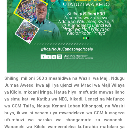
Shilingi milioni 500 zimeahidiwa na Waziri wa Maji, Ndugu
Jumaa Aweso, kwa ajili ya ujenzi wa Mradi wa Maji Wilaya
ya Kilolo, mkoani Iringa. Hatua hiyo imefuatia mawasiliano
ya simu kati ya Katibu wa NEC, Itikadi, Uenezi na Mafunzo
wa CCM Taifa, Ndugu Kenani Laban Kihongosi, na Waziri
huyo, ikiwa ni sehemu ya mwendelezo wa CCM kusogeza
ufumbuzi wa haraka wa changamoto za wananchi.
Wananchi wa Kilolo wameendelea kufurahia matokeo ya