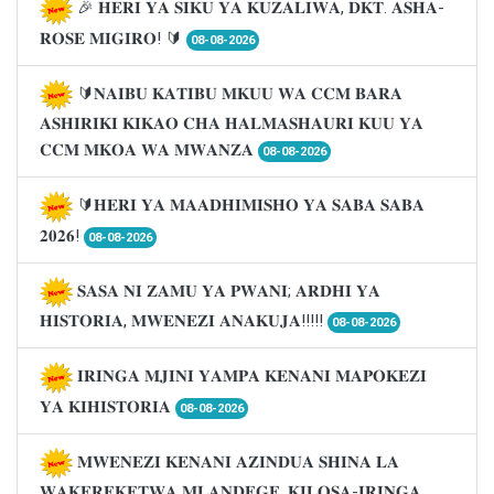
🎉 𝐇𝐄𝐑𝐈 𝐘𝐀 𝐒𝐈𝐊𝐔 𝐘𝐀 𝐊𝐔𝐙𝐀𝐋𝐈𝐖𝐀, 𝐃𝐊𝐓. 𝐀𝐒𝐇𝐀-
𝐑𝐎𝐒𝐄 𝐌𝐈𝐆𝐈𝐑𝐎! 🔰
08-08-2026
🔰𝐍𝐀𝐈𝐁𝐔 𝐊𝐀𝐓𝐈𝐁𝐔 𝐌𝐊𝐔𝐔 𝐖𝐀 𝐂𝐂𝐌 𝐁𝐀𝐑𝐀
𝐀𝐒𝐇𝐈𝐑𝐈𝐊𝐈 𝐊𝐈𝐊𝐀𝐎 𝐂𝐇𝐀 𝐇𝐀𝐋𝐌𝐀𝐒𝐇𝐀𝐔𝐑𝐈 𝐊𝐔𝐔 𝐘𝐀
𝐂𝐂𝐌 𝐌𝐊𝐎𝐀 𝐖𝐀 𝐌𝐖𝐀𝐍𝐙𝐀
08-08-2026
🔰𝐇𝐄𝐑𝐈 𝐘𝐀 𝐌𝐀𝐀𝐃𝐇𝐈𝐌𝐈𝐒𝐇𝐎 𝐘𝐀 𝐒𝐀𝐁𝐀 𝐒𝐀𝐁𝐀
𝟐𝟎𝟐𝟔!
08-08-2026
𝐒𝐀𝐒𝐀 𝐍𝐈 𝐙𝐀𝐌𝐔 𝐘𝐀 𝐏𝐖𝐀𝐍𝐈; 𝐀𝐑𝐃𝐇𝐈 𝐘𝐀
𝐇𝐈𝐒𝐓𝐎𝐑𝐈𝐀, 𝐌𝐖𝐄𝐍𝐄𝐙𝐈 𝐀𝐍𝐀𝐊𝐔𝐉𝐀!!!!!
08-08-2026
𝐈𝐑𝐈𝐍𝐆𝐀 𝐌𝐉𝐈𝐍𝐈 𝐘𝐀𝐌𝐏𝐀 𝐊𝐄𝐍𝐀𝐍𝐈 𝐌𝐀𝐏𝐎𝐊𝐄𝐙𝐈
𝐘𝐀 𝐊𝐈𝐇𝐈𝐒𝐓𝐎𝐑𝐈𝐀
08-08-2026
𝐌𝐖𝐄𝐍𝐄𝐙𝐈 𝐊𝐄𝐍𝐀𝐍𝐈 𝐀𝐙𝐈𝐍𝐃𝐔𝐀 𝐒𝐇𝐈𝐍𝐀 𝐋𝐀
𝐖𝐀𝐊𝐄𝐑𝐄𝐊𝐄𝐓𝐖𝐀 𝐌𝐋𝐀𝐍𝐃𝐄𝐆𝐄, 𝐊𝐈𝐋𝐎𝐒𝐀-𝐈𝐑𝐈𝐍𝐆𝐀