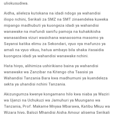
uliokusudiwa.
Aidha, alieleza kutokana na idadi ndogo ya wahandisi
iliopo nchini, Serikali za SMZ na SMT zinaendelea kuweka
mipango madhubuti ya kuongeza idadi ya wahandisi
wanawake na mafundi sanifu pamoja na kuhakikisha
wanasaidiwa vizuri wasichana wanaosoma masomo ya
Sayansi katika elimu za Sekondari, vyuo vya mafunzo ya
amali na vyuo vikuu, hatua ambayo bila shaka itasaidia
kuongeza idadi ya wahandisi wanawake nchini.
Hata hivyo, alihimiza ushirikiano baina ya wahandisi
wanawake wa Zanzibar na Kitengo cha Taasisi ya
Wahandisi Tanzania Bara kwa madhumuni ya kuendeleza
sekta ya uhandisi nchini Tanzania.
Akizungumza kwenye kongamano hilo kwa niaba ya Waziri
wa Ujenzi na Uchukuzi wa Jamuhuri ya Muungano wa
Tanzania, Prof. Makame Mnyaa Mbarawa, Katibu Mkuu wa
Wizara hiyo, Balozi Mhandisi Aisha Amour alisema Serikali