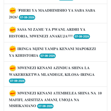
🔰𝐇𝐄𝐑𝐈 𝐘𝐀 𝐌𝐀𝐀𝐃𝐇𝐈𝐌𝐈𝐒𝐇𝐎 𝐘𝐀 𝐒𝐀𝐁𝐀 𝐒𝐀𝐁𝐀
𝟐𝟎𝟐𝟔!
07-08-2026
𝐒𝐀𝐒𝐀 𝐍𝐈 𝐙𝐀𝐌𝐔 𝐘𝐀 𝐏𝐖𝐀𝐍𝐈; 𝐀𝐑𝐃𝐇𝐈 𝐘𝐀
𝐇𝐈𝐒𝐓𝐎𝐑𝐈𝐀, 𝐌𝐖𝐄𝐍𝐄𝐙𝐈 𝐀𝐍𝐀𝐊𝐔𝐉𝐀!!!!!
07-08-2026
𝐈𝐑𝐈𝐍𝐆𝐀 𝐌𝐉𝐈𝐍𝐈 𝐘𝐀𝐌𝐏𝐀 𝐊𝐄𝐍𝐀𝐍𝐈 𝐌𝐀𝐏𝐎𝐊𝐄𝐙𝐈
𝐘𝐀 𝐊𝐈𝐇𝐈𝐒𝐓𝐎𝐑𝐈𝐀
07-08-2026
𝐌𝐖𝐄𝐍𝐄𝐙𝐈 𝐊𝐄𝐍𝐀𝐍𝐈 𝐀𝐙𝐈𝐍𝐃𝐔𝐀 𝐒𝐇𝐈𝐍𝐀 𝐋𝐀
𝐖𝐀𝐊𝐄𝐑𝐄𝐊𝐄𝐓𝐖𝐀 𝐌𝐋𝐀𝐍𝐃𝐄𝐆𝐄, 𝐊𝐈𝐋𝐎𝐒𝐀-𝐈𝐑𝐈𝐍𝐆𝐀
07-08-2026
𝐌𝐖𝐄𝐍𝐄𝐙𝐈 𝐊𝐄𝐍𝐀𝐍𝐈 𝐀𝐓𝐄𝐌𝐁𝐄𝐋𝐄𝐀 𝐒𝐇𝐈𝐍𝐀 𝐍𝐀. 𝟏𝟎
𝐌𝐀𝐅𝐈𝐅𝐈, 𝐀𝐒𝐈𝐒𝐈𝐓𝐈𝐙𝐀 𝐀𝐌𝐀𝐍𝐈, 𝐔𝐌𝐎𝐉𝐀 𝐍𝐀
𝐌𝐒𝐇𝐈𝐊𝐀𝐌𝐀𝐍𝐎
07-08-2026