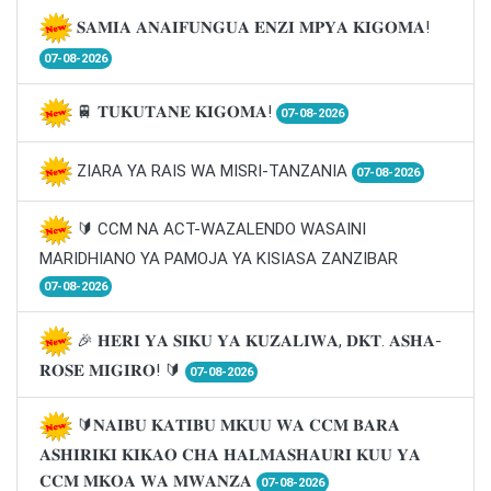
𝐒𝐀𝐌𝐈𝐀 𝐀𝐍𝐀𝐈𝐅𝐔𝐍𝐆𝐔𝐀 𝐄𝐍𝐙𝐈 𝐌𝐏𝐘𝐀 𝐊𝐈𝐆𝐎𝐌𝐀!
07-08-2026
🚆 𝐓𝐔𝐊𝐔𝐓𝐀𝐍𝐄 𝐊𝐈𝐆𝐎𝐌𝐀!
07-08-2026
ZIARA YA RAIS WA MISRI-TANZANIA
07-08-2026
🔰 CCM NA ACT-WAZALENDO WASAINI
MARIDHIANO YA PAMOJA YA KISIASA ZANZIBAR
07-08-2026
🎉 𝐇𝐄𝐑𝐈 𝐘𝐀 𝐒𝐈𝐊𝐔 𝐘𝐀 𝐊𝐔𝐙𝐀𝐋𝐈𝐖𝐀, 𝐃𝐊𝐓. 𝐀𝐒𝐇𝐀-
𝐑𝐎𝐒𝐄 𝐌𝐈𝐆𝐈𝐑𝐎! 🔰
07-08-2026
🔰𝐍𝐀𝐈𝐁𝐔 𝐊𝐀𝐓𝐈𝐁𝐔 𝐌𝐊𝐔𝐔 𝐖𝐀 𝐂𝐂𝐌 𝐁𝐀𝐑𝐀
𝐀𝐒𝐇𝐈𝐑𝐈𝐊𝐈 𝐊𝐈𝐊𝐀𝐎 𝐂𝐇𝐀 𝐇𝐀𝐋𝐌𝐀𝐒𝐇𝐀𝐔𝐑𝐈 𝐊𝐔𝐔 𝐘𝐀
𝐂𝐂𝐌 𝐌𝐊𝐎𝐀 𝐖𝐀 𝐌𝐖𝐀𝐍𝐙𝐀
07-08-2026