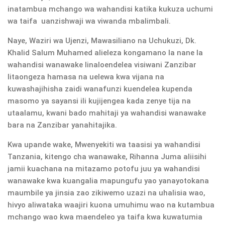
inatambua mchango wa wahandisi katika kukuza uchumi
wa taifa uanzishwaji wa viwanda mbalimbali.
Naye, Waziri wa Ujenzi, Mawasiliano na Uchukuzi, Dk.
Khalid Salum Muhamed alieleza kongamano la nane la
wahandisi wanawake linaloendelea visiwani Zanzibar
litaongeza hamasa na uelewa kwa vijana na
kuwashajihisha zaidi wanafunzi kuendelea kupenda
masomo ya sayansi ili kujijengea kada zenye tija na
utaalamu, kwani bado mahitaji ya wahandisi wanawake
bara na Zanzibar yanahitajika.
Kwa upande wake, Mwenyekiti wa taasisi ya wahandisi
Tanzania, kitengo cha wanawake, Rihanna Juma aliisihi
jamii kuachana na mitazamo potofu juu ya wahandisi
wanawake kwa kuangalia mapungufu yao yanayotokana
maumbile ya jinsia zao zikiwemo uzazi na uhalisia wao,
hivyo aliwataka waajiri kuona umuhimu wao na kutambua
mchango wao kwa maendeleo ya taifa kwa kuwatumia