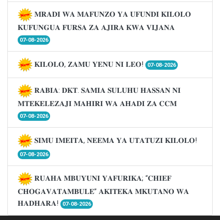
𝐌𝐑𝐀𝐃𝐈 𝐖𝐀 𝐌𝐀𝐅𝐔𝐍𝐙𝐎 𝐘𝐀 𝐔𝐅𝐔𝐍𝐃𝐈 𝐊𝐈𝐋𝐎𝐋𝐎
𝐊𝐔𝐅𝐔𝐍𝐆𝐔𝐀 𝐅𝐔𝐑𝐒𝐀 𝐙𝐀 𝐀𝐉𝐈𝐑𝐀 𝐊𝐖𝐀 𝐕𝐈𝐉𝐀𝐍𝐀
07-08-2026
𝐊𝐈𝐋𝐎𝐋𝐎, 𝐙𝐀𝐌𝐔 𝐘𝐄𝐍𝐔 𝐍𝐈 𝐋𝐄𝐎!
07-08-2026
𝐑𝐀𝐁𝐈𝐀: 𝐃𝐊𝐓. 𝐒𝐀𝐌𝐈𝐀 𝐒𝐔𝐋𝐔𝐇𝐔 𝐇𝐀𝐒𝐒𝐀𝐍 𝐍𝐈
𝐌𝐓𝐄𝐊𝐄𝐋𝐄𝐙𝐀𝐉𝐈 𝐌𝐀𝐇𝐈𝐑𝐈 𝐖𝐀 𝐀𝐇𝐀𝐃𝐈 𝐙𝐀 𝐂𝐂𝐌
07-08-2026
𝐒𝐈𝐌𝐔 𝐈𝐌𝐄𝐈𝐓𝐀, 𝐍𝐄𝐄𝐌𝐀 𝐘𝐀 𝐔𝐓𝐀𝐓𝐔𝐙𝐈 𝐊𝐈𝐋𝐎𝐋𝐎!
07-08-2026
𝐑𝐔𝐀𝐇𝐀 𝐌𝐁𝐔𝐘𝐔𝐍𝐈 𝐘𝐀𝐅𝐔𝐑𝐈𝐊𝐀; “𝐂𝐇𝐈𝐄𝐅
𝐂𝐇𝐎𝐆𝐀𝐕𝐀𝐓𝐀𝐌𝐁𝐔𝐋𝐄” 𝐀𝐊𝐈𝐓𝐄𝐊𝐀 𝐌𝐊𝐔𝐓𝐀𝐍𝐎 𝐖𝐀
𝐇𝐀𝐃𝐇𝐀𝐑𝐀!
07-08-2026