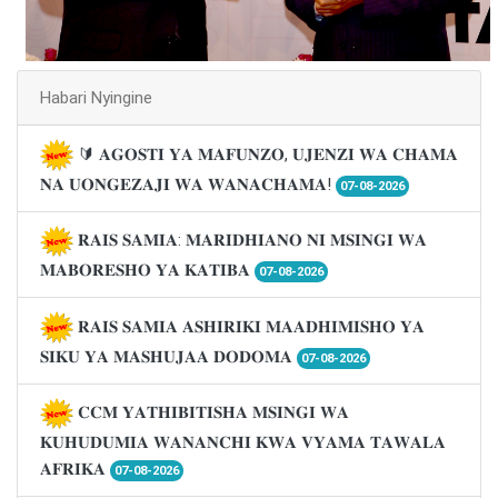
Habari Nyingine
🔰 𝐀𝐆𝐎𝐒𝐓𝐈 𝐘𝐀 𝐌𝐀𝐅𝐔𝐍𝐙𝐎, 𝐔𝐉𝐄𝐍𝐙𝐈 𝐖𝐀 𝐂𝐇𝐀𝐌𝐀
𝐍𝐀 𝐔𝐎𝐍𝐆𝐄𝐙𝐀𝐉𝐈 𝐖𝐀 𝐖𝐀𝐍𝐀𝐂𝐇𝐀𝐌𝐀!
07-08-2026
𝐑𝐀𝐈𝐒 𝐒𝐀𝐌𝐈𝐀: 𝐌𝐀𝐑𝐈𝐃𝐇𝐈𝐀𝐍𝐎 𝐍𝐈 𝐌𝐒𝐈𝐍𝐆𝐈 𝐖𝐀
𝐌𝐀𝐁𝐎𝐑𝐄𝐒𝐇𝐎 𝐘𝐀 𝐊𝐀𝐓𝐈𝐁𝐀
07-08-2026
𝐑𝐀𝐈𝐒 𝐒𝐀𝐌𝐈𝐀 𝐀𝐒𝐇𝐈𝐑𝐈𝐊𝐈 𝐌𝐀𝐀𝐃𝐇𝐈𝐌𝐈𝐒𝐇𝐎 𝐘𝐀
𝐒𝐈𝐊𝐔 𝐘𝐀 𝐌𝐀𝐒𝐇𝐔𝐉𝐀𝐀 𝐃𝐎𝐃𝐎𝐌𝐀
07-08-2026
𝐂𝐂𝐌 𝐘𝐀𝐓𝐇𝐈𝐁𝐈𝐓𝐈𝐒𝐇𝐀 𝐌𝐒𝐈𝐍𝐆𝐈 𝐖𝐀
𝐊𝐔𝐇𝐔𝐃𝐔𝐌𝐈𝐀 𝐖𝐀𝐍𝐀𝐍𝐂𝐇𝐈 𝐊𝐖𝐀 𝐕𝐘𝐀𝐌𝐀 𝐓𝐀𝐖𝐀𝐋𝐀
𝐀𝐅𝐑𝐈𝐊𝐀
07-08-2026