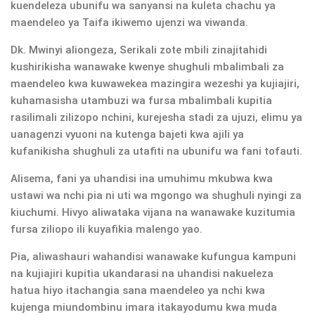
kuendeleza ubunifu wa sanyansi na kuleta chachu ya
maendeleo ya Taifa ikiwemo ujenzi wa viwanda.
Dk. Mwinyi aliongeza, Serikali zote mbili zinajitahidi
kushirikisha wanawake kwenye shughuli mbalimbali za
maendeleo kwa kuwawekea mazingira wezeshi ya kujiajiri,
kuhamasisha utambuzi wa fursa mbalimbali kupitia
rasilimali zilizopo nchini, kurejesha stadi za ujuzi, elimu ya
uanagenzi vyuoni na kutenga bajeti kwa ajili ya
kufanikisha shughuli za utafiti na ubunifu wa fani tofauti.
Alisema, fani ya uhandisi ina umuhimu mkubwa kwa
ustawi wa nchi pia ni uti wa mgongo wa shughuli nyingi za
kiuchumi. Hivyo aliwataka vijana na wanawake kuzitumia
fursa ziliopo ili kuyafikia malengo yao.
Pia, aliwashauri wahandisi wanawake kufungua kampuni
na kujiajiri kupitia ukandarasi na uhandisi nakueleza
hatua hiyo itachangia sana maendeleo ya nchi kwa
kujenga miundombinu imara itakayodumu kwa muda