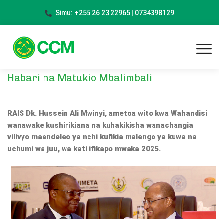
Simu: +255 26 23 22965 | 0734398129
Habari na Matukio Mbalimbali
RAIS Dk. Hussein Ali Mwinyi, ametoa wito kwa
Wahandisi
wanawake kushirikiana na kuhakikisha wanachangia
vilivyo maendeleo ya nchi kufikia malengo ya kuwa na
uchumi wa juu, wa kati ifikapo mwaka 2025.