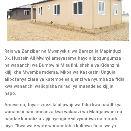
Rais wa Zanzibar na Mwenyekiti wa Baraza la Mapinduzi,
Dk. Hussein Ali Mwinyi ameyasema hayo alipozungumza
na wananchi wa Bumbwini Misufini, shehia ya Kidanzini,
kijiji cha Mwembe mdema, Mkoa wa Kaskazini Unguja
alipofanya ziara ya kutembelea ujenzi wa nyumba za fidia
kwa wananchi waliopisha miradi ya maendeleo kijijini
hapo.
Amesema, tayari zoezi la ulipwaji wa fidia kwa baadhi ya
wananchi hao limeanza kwa wakaazi wa Mangapwani na
baadae kumalizia vijiji nyengine vilivyopitiwa na miradi
hiyo. “Kwa wale wote wanaostahili kulipwa fidia iwe ya