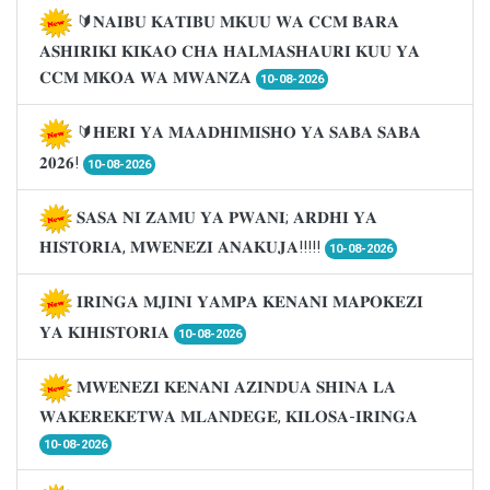
🔰𝐍𝐀𝐈𝐁𝐔 𝐊𝐀𝐓𝐈𝐁𝐔 𝐌𝐊𝐔𝐔 𝐖𝐀 𝐂𝐂𝐌 𝐁𝐀𝐑𝐀
𝐀𝐒𝐇𝐈𝐑𝐈𝐊𝐈 𝐊𝐈𝐊𝐀𝐎 𝐂𝐇𝐀 𝐇𝐀𝐋𝐌𝐀𝐒𝐇𝐀𝐔𝐑𝐈 𝐊𝐔𝐔 𝐘𝐀
𝐂𝐂𝐌 𝐌𝐊𝐎𝐀 𝐖𝐀 𝐌𝐖𝐀𝐍𝐙𝐀
10-08-2026
🔰𝐇𝐄𝐑𝐈 𝐘𝐀 𝐌𝐀𝐀𝐃𝐇𝐈𝐌𝐈𝐒𝐇𝐎 𝐘𝐀 𝐒𝐀𝐁𝐀 𝐒𝐀𝐁𝐀
𝟐𝟎𝟐𝟔!
10-08-2026
𝐒𝐀𝐒𝐀 𝐍𝐈 𝐙𝐀𝐌𝐔 𝐘𝐀 𝐏𝐖𝐀𝐍𝐈; 𝐀𝐑𝐃𝐇𝐈 𝐘𝐀
𝐇𝐈𝐒𝐓𝐎𝐑𝐈𝐀, 𝐌𝐖𝐄𝐍𝐄𝐙𝐈 𝐀𝐍𝐀𝐊𝐔𝐉𝐀!!!!!
10-08-2026
𝐈𝐑𝐈𝐍𝐆𝐀 𝐌𝐉𝐈𝐍𝐈 𝐘𝐀𝐌𝐏𝐀 𝐊𝐄𝐍𝐀𝐍𝐈 𝐌𝐀𝐏𝐎𝐊𝐄𝐙𝐈
𝐘𝐀 𝐊𝐈𝐇𝐈𝐒𝐓𝐎𝐑𝐈𝐀
10-08-2026
𝐌𝐖𝐄𝐍𝐄𝐙𝐈 𝐊𝐄𝐍𝐀𝐍𝐈 𝐀𝐙𝐈𝐍𝐃𝐔𝐀 𝐒𝐇𝐈𝐍𝐀 𝐋𝐀
𝐖𝐀𝐊𝐄𝐑𝐄𝐊𝐄𝐓𝐖𝐀 𝐌𝐋𝐀𝐍𝐃𝐄𝐆𝐄, 𝐊𝐈𝐋𝐎𝐒𝐀-𝐈𝐑𝐈𝐍𝐆𝐀
10-08-2026