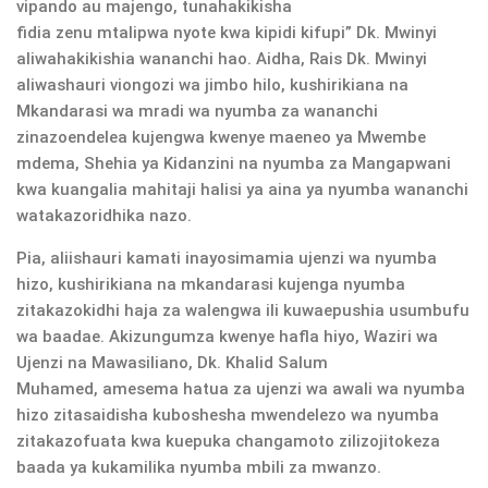
vipando au majengo, tunahakikisha
fidia zenu mtalipwa nyote kwa kipidi kifupi” Dk. Mwinyi
aliwahakikishia wananchi hao. Aidha, Rais Dk. Mwinyi
aliwashauri viongozi wa jimbo hilo, kushirikiana na
Mkandarasi wa mradi wa nyumba za wananchi
zinazoendelea kujengwa kwenye maeneo ya Mwembe
mdema, Shehia ya Kidanzini na nyumba za Mangapwani
kwa kuangalia mahitaji halisi ya aina ya nyumba wananchi
watakazoridhika nazo.
Pia, aliishauri kamati inayosimamia ujenzi wa nyumba
hizo, kushirikiana na mkandarasi kujenga nyumba
zitakazokidhi haja za walengwa ili kuwaepushia usumbufu
wa baadae. Akizungumza kwenye hafla hiyo, Waziri wa
Ujenzi na Mawasiliano, Dk. Khalid Salum
Muhamed, amesema hatua za ujenzi wa awali wa nyumba
hizo zitasaidisha kuboshesha mwendelezo wa nyumba
zitakazofuata kwa kuepuka changamoto zilizojitokeza
baada ya kukamilika nyumba mbili za mwanzo.