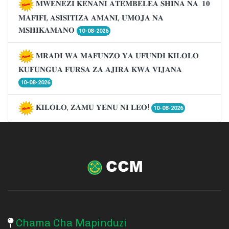
𝐌𝐖𝐄𝐍𝐄𝐙𝐈 𝐊𝐄𝐍𝐀𝐍𝐈 𝐀𝐓𝐄𝐌𝐁𝐄𝐋𝐄𝐀 𝐒𝐇𝐈𝐍𝐀 𝐍𝐀. 𝟏𝟎
𝐌𝐀𝐅𝐈𝐅𝐈, 𝐀𝐒𝐈𝐒𝐈𝐓𝐈𝐙𝐀 𝐀𝐌𝐀𝐍𝐈, 𝐔𝐌𝐎𝐉𝐀 𝐍𝐀
𝐌𝐒𝐇𝐈𝐊𝐀𝐌𝐀𝐍𝐎
10-08-2026
𝐌𝐑𝐀𝐃𝐈 𝐖𝐀 𝐌𝐀𝐅𝐔𝐍𝐙𝐎 𝐘𝐀 𝐔𝐅𝐔𝐍𝐃𝐈 𝐊𝐈𝐋𝐎𝐋𝐎
𝐊𝐔𝐅𝐔𝐍𝐆𝐔𝐀 𝐅𝐔𝐑𝐒𝐀 𝐙𝐀 𝐀𝐉𝐈𝐑𝐀 𝐊𝐖𝐀 𝐕𝐈𝐉𝐀𝐍𝐀
10-08-2026
𝐊𝐈𝐋𝐎𝐋𝐎, 𝐙𝐀𝐌𝐔 𝐘𝐄𝐍𝐔 𝐍𝐈 𝐋𝐄𝐎!
10-08-2026
Chama Cha Mapinduzi