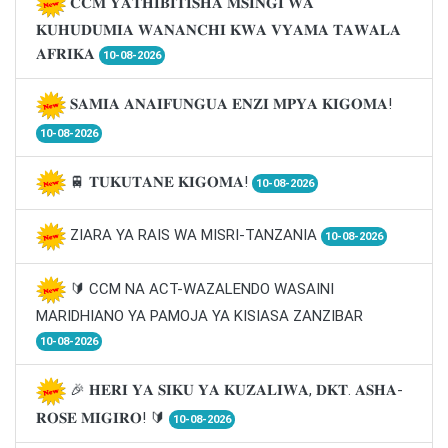
𝐂𝐂𝐌 𝐘𝐀𝐓𝐇𝐈𝐁𝐈𝐓𝐈𝐒𝐇𝐀 𝐌𝐒𝐈𝐍𝐆𝐈 𝐖𝐀
𝐊𝐔𝐇𝐔𝐃𝐔𝐌𝐈𝐀 𝐖𝐀𝐍𝐀𝐍𝐂𝐇𝐈 𝐊𝐖𝐀 𝐕𝐘𝐀𝐌𝐀 𝐓𝐀𝐖𝐀𝐋𝐀
𝐀𝐅𝐑𝐈𝐊𝐀
10-08-2026
𝐒𝐀𝐌𝐈𝐀 𝐀𝐍𝐀𝐈𝐅𝐔𝐍𝐆𝐔𝐀 𝐄𝐍𝐙𝐈 𝐌𝐏𝐘𝐀 𝐊𝐈𝐆𝐎𝐌𝐀!
10-08-2026
🚆 𝐓𝐔𝐊𝐔𝐓𝐀𝐍𝐄 𝐊𝐈𝐆𝐎𝐌𝐀!
10-08-2026
ZIARA YA RAIS WA MISRI-TANZANIA
10-08-2026
🔰 CCM NA ACT-WAZALENDO WASAINI
MARIDHIANO YA PAMOJA YA KISIASA ZANZIBAR
10-08-2026
🎉 𝐇𝐄𝐑𝐈 𝐘𝐀 𝐒𝐈𝐊𝐔 𝐘𝐀 𝐊𝐔𝐙𝐀𝐋𝐈𝐖𝐀, 𝐃𝐊𝐓. 𝐀𝐒𝐇𝐀-
𝐑𝐎𝐒𝐄 𝐌𝐈𝐆𝐈𝐑𝐎! 🔰
10-08-2026