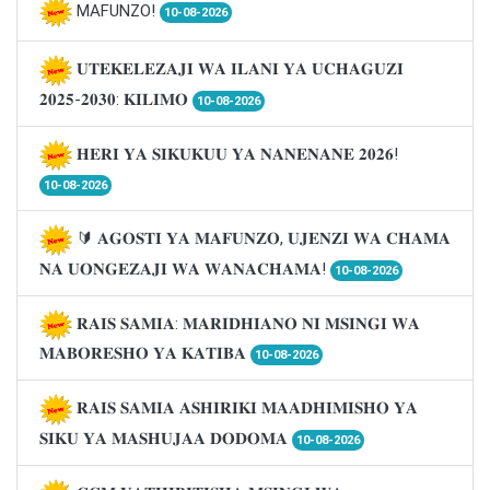
MAFUNZO!
10-08-2026
𝐔𝐓𝐄𝐊𝐄𝐋𝐄𝐙𝐀𝐉𝐈 𝐖𝐀 𝐈𝐋𝐀𝐍𝐈 𝐘𝐀 𝐔𝐂𝐇𝐀𝐆𝐔𝐙𝐈
𝟐𝟎𝟐𝟓-𝟐𝟎𝟑𝟎: 𝐊𝐈𝐋𝐈𝐌𝐎
10-08-2026
𝐇𝐄𝐑𝐈 𝐘𝐀 𝐒𝐈𝐊𝐔𝐊𝐔𝐔 𝐘𝐀 𝐍𝐀𝐍𝐄𝐍𝐀𝐍𝐄 𝟐𝟎𝟐𝟔!
10-08-2026
🔰 𝐀𝐆𝐎𝐒𝐓𝐈 𝐘𝐀 𝐌𝐀𝐅𝐔𝐍𝐙𝐎, 𝐔𝐉𝐄𝐍𝐙𝐈 𝐖𝐀 𝐂𝐇𝐀𝐌𝐀
𝐍𝐀 𝐔𝐎𝐍𝐆𝐄𝐙𝐀𝐉𝐈 𝐖𝐀 𝐖𝐀𝐍𝐀𝐂𝐇𝐀𝐌𝐀!
10-08-2026
𝐑𝐀𝐈𝐒 𝐒𝐀𝐌𝐈𝐀: 𝐌𝐀𝐑𝐈𝐃𝐇𝐈𝐀𝐍𝐎 𝐍𝐈 𝐌𝐒𝐈𝐍𝐆𝐈 𝐖𝐀
𝐌𝐀𝐁𝐎𝐑𝐄𝐒𝐇𝐎 𝐘𝐀 𝐊𝐀𝐓𝐈𝐁𝐀
10-08-2026
𝐑𝐀𝐈𝐒 𝐒𝐀𝐌𝐈𝐀 𝐀𝐒𝐇𝐈𝐑𝐈𝐊𝐈 𝐌𝐀𝐀𝐃𝐇𝐈𝐌𝐈𝐒𝐇𝐎 𝐘𝐀
𝐒𝐈𝐊𝐔 𝐘𝐀 𝐌𝐀𝐒𝐇𝐔𝐉𝐀𝐀 𝐃𝐎𝐃𝐎𝐌𝐀
10-08-2026