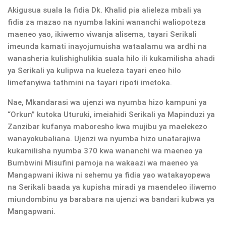
Akigusua suala la fidia Dk. Khalid pia alieleza mbali ya
fidia za mazao na nyumba lakini wananchi waliopoteza
maeneo yao, ikiwemo viwanja alisema, tayari Serikali
imeunda kamati inayojumuisha wataalamu wa ardhi na
wanasheria kulishighulikia suala hilo ili kukamilisha ahadi
ya Serikali ya kulipwa na kueleza tayari eneo hilo
limefanyiwa tathmini na tayari ripoti imetoka.
Nae, Mkandarasi wa ujenzi wa nyumba hizo kampuni ya
“Orkun” kutoka Uturuki, imeiahidi Serikali ya Mapinduzi ya
Zanzibar kufanya maboresho kwa mujibu ya maelekezo
wanayokubaliana. Ujenzi wa nyumba hizo unatarajiwa
kukamilisha nyumba 370 kwa wananchi wa maeneo ya
Bumbwini Misufini pamoja na wakaazi wa maeneo ya
Mangapwani ikiwa ni sehemu ya fidia yao watakayopewa
na Serikali baada ya kupisha miradi ya maendeleo iliwemo
miundombinu ya barabara na ujenzi wa bandari kubwa ya
Mangapwani.