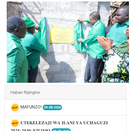
Habari Nyingine
MAFUNZO!
09-08-2026
𝐔𝐓𝐄𝐊𝐄𝐋𝐄𝐙𝐀𝐉𝐈 𝐖𝐀 𝐈𝐋𝐀𝐍𝐈 𝐘𝐀 𝐔𝐂𝐇𝐀𝐆𝐔𝐙𝐈
𝟐𝟎𝟐𝟓-𝟐𝟎𝟑𝟎: 𝐊𝐈𝐋𝐈𝐌𝐎