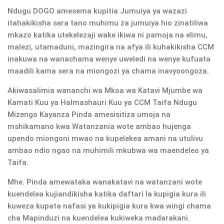
Ndugu DOGO amesema kupitia Jumuiya ya wazazi
itahakikisha sera tano muhimu za jumuiya hio zinatiliwa
mkazo katika utekelezaji wake ikiwa ni pamoja na elimu,
malezi, utamaduni, mazingira na afya ili kuhakikisha CCM
inakuwa na wanachama wenye uweledi na wenye kufuata
maadili kama sera na miongozi ya chama inavyoongoza.
Akiwasalimia wananchi wa Mkoa wa Katavi Mjumbe wa
Kamati Kuu ya Halmashauri Kuu ya CCM Taifa Ndugu
Mizengo Kayanza Pinda amesisitiza umoja na
mshikamano kwa Watanzania wote ambao hujenga
upendo miongoni mwao na kupelekea amani na utulivu
ambao ndio ngao na muhimili mkubwa wa maendeleo ya
Taifa.
Mhe. Pinda amewataka wanakatavi na watanzani wote
kuendelea kujiandikisha katika daftari la kupigia kura ili
kuweza kupata nafasi ya kukipigia kura kwa wingi chama
cha Mapinduzi na kuendelea kukiweka madarakani.