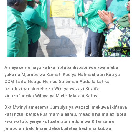
Ameyasema hayo katika hotuba iliyosomwa kwa niaba
yake na Mjumbe wa Kamati Kuu ya Halmashauri Kuu ya
CCM Taifa Ndugu Hemed Suleiman Abdulla katika
uzinduzi wa sherehe za Wiki ya wazazi Kitaifa
zinazofanyika Wilaya ya Mlele Mkoani Katavi.
Dkt Mwinyi amesema Jumuiya ya wazazi imekuwa ikifanya
kazi nzuri katika kusimamia elimu, maadili na malezi bora
kwa watoto yenye kufuata utamaduni wa Kitanzania
jambo ambalo linaendelea kuiletea heshima kubwa