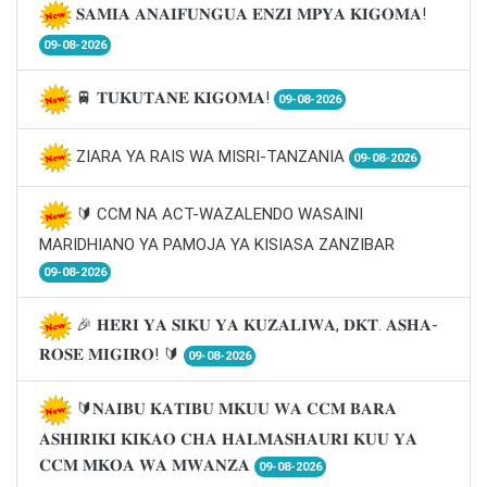
𝐒𝐀𝐌𝐈𝐀 𝐀𝐍𝐀𝐈𝐅𝐔𝐍𝐆𝐔𝐀 𝐄𝐍𝐙𝐈 𝐌𝐏𝐘𝐀 𝐊𝐈𝐆𝐎𝐌𝐀!
09-08-2026
🚆 𝐓𝐔𝐊𝐔𝐓𝐀𝐍𝐄 𝐊𝐈𝐆𝐎𝐌𝐀!
09-08-2026
ZIARA YA RAIS WA MISRI-TANZANIA
09-08-2026
🔰 CCM NA ACT-WAZALENDO WASAINI
MARIDHIANO YA PAMOJA YA KISIASA ZANZIBAR
09-08-2026
🎉 𝐇𝐄𝐑𝐈 𝐘𝐀 𝐒𝐈𝐊𝐔 𝐘𝐀 𝐊𝐔𝐙𝐀𝐋𝐈𝐖𝐀, 𝐃𝐊𝐓. 𝐀𝐒𝐇𝐀-
𝐑𝐎𝐒𝐄 𝐌𝐈𝐆𝐈𝐑𝐎! 🔰
09-08-2026
🔰𝐍𝐀𝐈𝐁𝐔 𝐊𝐀𝐓𝐈𝐁𝐔 𝐌𝐊𝐔𝐔 𝐖𝐀 𝐂𝐂𝐌 𝐁𝐀𝐑𝐀
𝐀𝐒𝐇𝐈𝐑𝐈𝐊𝐈 𝐊𝐈𝐊𝐀𝐎 𝐂𝐇𝐀 𝐇𝐀𝐋𝐌𝐀𝐒𝐇𝐀𝐔𝐑𝐈 𝐊𝐔𝐔 𝐘𝐀
𝐂𝐂𝐌 𝐌𝐊𝐎𝐀 𝐖𝐀 𝐌𝐖𝐀𝐍𝐙𝐀
09-08-2026