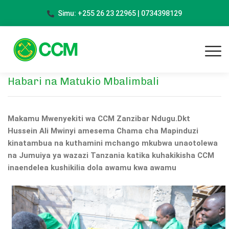
Simu: +255 26 23 22965 | 0734398129
Habari na Matukio Mbalimbali
Makamu Mwenyekiti wa CCM Zanzibar Ndugu.Dkt
Hussein Ali Mwinyi amesema Chama cha Mapinduzi
kinatambua na kuthamini mchango mkubwa unaotolewa
na Jumuiya ya wazazi Tanzania katika kuhakikisha CCM
inaendelea kushikilia dola awamu kwa awamu