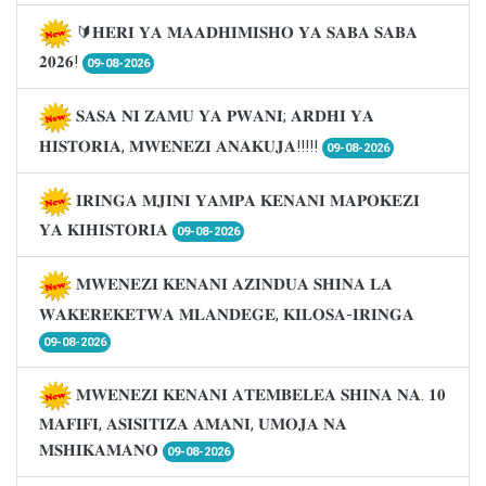
🔰𝐇𝐄𝐑𝐈 𝐘𝐀 𝐌𝐀𝐀𝐃𝐇𝐈𝐌𝐈𝐒𝐇𝐎 𝐘𝐀 𝐒𝐀𝐁𝐀 𝐒𝐀𝐁𝐀
𝟐𝟎𝟐𝟔!
09-08-2026
𝐒𝐀𝐒𝐀 𝐍𝐈 𝐙𝐀𝐌𝐔 𝐘𝐀 𝐏𝐖𝐀𝐍𝐈; 𝐀𝐑𝐃𝐇𝐈 𝐘𝐀
𝐇𝐈𝐒𝐓𝐎𝐑𝐈𝐀, 𝐌𝐖𝐄𝐍𝐄𝐙𝐈 𝐀𝐍𝐀𝐊𝐔𝐉𝐀!!!!!
09-08-2026
𝐈𝐑𝐈𝐍𝐆𝐀 𝐌𝐉𝐈𝐍𝐈 𝐘𝐀𝐌𝐏𝐀 𝐊𝐄𝐍𝐀𝐍𝐈 𝐌𝐀𝐏𝐎𝐊𝐄𝐙𝐈
𝐘𝐀 𝐊𝐈𝐇𝐈𝐒𝐓𝐎𝐑𝐈𝐀
09-08-2026
𝐌𝐖𝐄𝐍𝐄𝐙𝐈 𝐊𝐄𝐍𝐀𝐍𝐈 𝐀𝐙𝐈𝐍𝐃𝐔𝐀 𝐒𝐇𝐈𝐍𝐀 𝐋𝐀
𝐖𝐀𝐊𝐄𝐑𝐄𝐊𝐄𝐓𝐖𝐀 𝐌𝐋𝐀𝐍𝐃𝐄𝐆𝐄, 𝐊𝐈𝐋𝐎𝐒𝐀-𝐈𝐑𝐈𝐍𝐆𝐀
09-08-2026
𝐌𝐖𝐄𝐍𝐄𝐙𝐈 𝐊𝐄𝐍𝐀𝐍𝐈 𝐀𝐓𝐄𝐌𝐁𝐄𝐋𝐄𝐀 𝐒𝐇𝐈𝐍𝐀 𝐍𝐀. 𝟏𝟎
𝐌𝐀𝐅𝐈𝐅𝐈, 𝐀𝐒𝐈𝐒𝐈𝐓𝐈𝐙𝐀 𝐀𝐌𝐀𝐍𝐈, 𝐔𝐌𝐎𝐉𝐀 𝐍𝐀
𝐌𝐒𝐇𝐈𝐊𝐀𝐌𝐀𝐍𝐎
09-08-2026