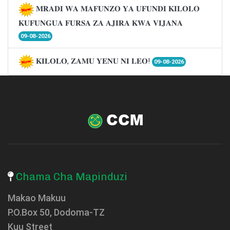
𝐌𝐑𝐀𝐃𝐈 𝐖𝐀 𝐌𝐀𝐅𝐔𝐍𝐙𝐎 𝐘𝐀 𝐔𝐅𝐔𝐍𝐃𝐈 𝐊𝐈𝐋𝐎𝐋𝐎
𝐊𝐔𝐅𝐔𝐍𝐆𝐔𝐀 𝐅𝐔𝐑𝐒𝐀 𝐙𝐀 𝐀𝐉𝐈𝐑𝐀 𝐊𝐖𝐀 𝐕𝐈𝐉𝐀𝐍𝐀
09-08-2026
𝐊𝐈𝐋𝐎𝐋𝐎, 𝐙𝐀𝐌𝐔 𝐘𝐄𝐍𝐔 𝐍𝐈 𝐋𝐄𝐎!
09-08-2026
Chama Cha Mapinduzi
Makao Makuu
P.O.Box 50, Dodoma-TZ
Kuu Street