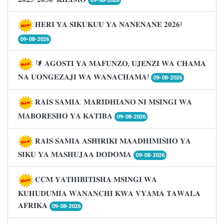
09-08-2026
𝐇𝐄𝐑𝐈 𝐘𝐀 𝐒𝐈𝐊𝐔𝐊𝐔𝐔 𝐘𝐀 𝐍𝐀𝐍𝐄𝐍𝐀𝐍𝐄 𝟐𝟎𝟐𝟔!
09-08-2026
🔰 𝐀𝐆𝐎𝐒𝐓𝐈 𝐘𝐀 𝐌𝐀𝐅𝐔𝐍𝐙𝐎, 𝐔𝐉𝐄𝐍𝐙𝐈 𝐖𝐀 𝐂𝐇𝐀𝐌𝐀
𝐍𝐀 𝐔𝐎𝐍𝐆𝐄𝐙𝐀𝐉𝐈 𝐖𝐀 𝐖𝐀𝐍𝐀𝐂𝐇𝐀𝐌𝐀!
09-08-2026
𝐑𝐀𝐈𝐒 𝐒𝐀𝐌𝐈𝐀: 𝐌𝐀𝐑𝐈𝐃𝐇𝐈𝐀𝐍𝐎 𝐍𝐈 𝐌𝐒𝐈𝐍𝐆𝐈 𝐖𝐀
𝐌𝐀𝐁𝐎𝐑𝐄𝐒𝐇𝐎 𝐘𝐀 𝐊𝐀𝐓𝐈𝐁𝐀
09-08-2026
𝐑𝐀𝐈𝐒 𝐒𝐀𝐌𝐈𝐀 𝐀𝐒𝐇𝐈𝐑𝐈𝐊𝐈 𝐌𝐀𝐀𝐃𝐇𝐈𝐌𝐈𝐒𝐇𝐎 𝐘𝐀
𝐒𝐈𝐊𝐔 𝐘𝐀 𝐌𝐀𝐒𝐇𝐔𝐉𝐀𝐀 𝐃𝐎𝐃𝐎𝐌𝐀
09-08-2026
𝐂𝐂𝐌 𝐘𝐀𝐓𝐇𝐈𝐁𝐈𝐓𝐈𝐒𝐇𝐀 𝐌𝐒𝐈𝐍𝐆𝐈 𝐖𝐀
𝐊𝐔𝐇𝐔𝐃𝐔𝐌𝐈𝐀 𝐖𝐀𝐍𝐀𝐍𝐂𝐇𝐈 𝐊𝐖𝐀 𝐕𝐘𝐀𝐌𝐀 𝐓𝐀𝐖𝐀𝐋𝐀
𝐀𝐅𝐑𝐈𝐊𝐀
09-08-2026