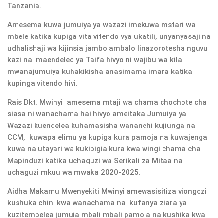
Tanzania.
Amesema kuwa jumuiya ya wazazi imekuwa mstari wa
mbele katika kupiga vita vitendo vya ukatili, unyanyasaji na
udhalishaji wa kijinsia jambo ambalo linazorotesha nguvu
kazi na maendeleo ya Taifa hivyo ni wajibu wa kila
mwanajumuiya kuhakikisha anasimama imara katika
kupinga vitendo hivi.
Rais Dkt. Mwinyi amesema mtaji wa chama chochote cha
siasa ni wanachama hai hivyo ameitaka Jumuiya ya
Wazazi kuendelea kuhamasisha wananchi kujiunga na
CCM, kuwapa elimu ya kupiga kura pamoja na kuwajenga
kuwa na utayari wa kukipigia kura kwa wingi chama cha
Mapinduzi katika uchaguzi wa Serikali za Mitaa na
uchaguzi mkuu wa mwaka 2020-2025.
Aidha Makamu Mwenyekiti Mwinyi amewasisitiza viongozi
kushuka chini kwa wanachama na kufanya ziara ya
kuzitembelea jumuia mbali mbali pamoja na kushika kwa