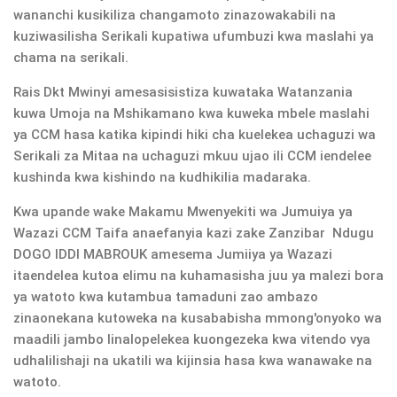
wananchi kusikiliza changamoto zinazowakabili na
kuziwasilisha Serikali kupatiwa ufumbuzi kwa maslahi ya
chama na serikali.
Rais Dkt Mwinyi amesasisistiza kuwataka Watanzania
kuwa Umoja na Mshikamano kwa kuweka mbele maslahi
ya CCM hasa katika kipindi hiki cha kuelekea uchaguzi wa
Serikali za Mitaa na uchaguzi mkuu ujao ili CCM iendelee
kushinda kwa kishindo na kudhikilia madaraka.
Kwa upande wake Makamu Mwenyekiti wa Jumuiya ya
Wazazi CCM Taifa anaefanyia kazi zake Zanzibar Ndugu
DOGO IDDI MABROUK amesema Jumiiya ya Wazazi
itaendelea kutoa elimu na kuhamasisha juu ya malezi bora
ya watoto kwa kutambua tamaduni zao ambazo
zinaonekana kutoweka na kusababisha mmong'onyoko wa
maadili jambo linalopelekea kuongezeka kwa vitendo vya
udhalilishaji na ukatili wa kijinsia hasa kwa wanawake na
watoto.