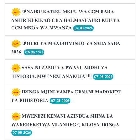
🔰𝐍𝐀𝐈𝐁𝐔 𝐊𝐀𝐓𝐈𝐁𝐔 𝐌𝐊𝐔𝐔 𝐖𝐀 𝐂𝐂𝐌 𝐁𝐀𝐑𝐀
𝐀𝐒𝐇𝐈𝐑𝐈𝐊𝐈 𝐊𝐈𝐊𝐀𝐎 𝐂𝐇𝐀 𝐇𝐀𝐋𝐌𝐀𝐒𝐇𝐀𝐔𝐑𝐈 𝐊𝐔𝐔 𝐘𝐀
𝐂𝐂𝐌 𝐌𝐊𝐎𝐀 𝐖𝐀 𝐌𝐖𝐀𝐍𝐙𝐀
07-08-2026
🔰𝐇𝐄𝐑𝐈 𝐘𝐀 𝐌𝐀𝐀𝐃𝐇𝐈𝐌𝐈𝐒𝐇𝐎 𝐘𝐀 𝐒𝐀𝐁𝐀 𝐒𝐀𝐁𝐀
𝟐𝟎𝟐𝟔!
07-08-2026
𝐒𝐀𝐒𝐀 𝐍𝐈 𝐙𝐀𝐌𝐔 𝐘𝐀 𝐏𝐖𝐀𝐍𝐈; 𝐀𝐑𝐃𝐇𝐈 𝐘𝐀
𝐇𝐈𝐒𝐓𝐎𝐑𝐈𝐀, 𝐌𝐖𝐄𝐍𝐄𝐙𝐈 𝐀𝐍𝐀𝐊𝐔𝐉𝐀!!!!!
07-08-2026
𝐈𝐑𝐈𝐍𝐆𝐀 𝐌𝐉𝐈𝐍𝐈 𝐘𝐀𝐌𝐏𝐀 𝐊𝐄𝐍𝐀𝐍𝐈 𝐌𝐀𝐏𝐎𝐊𝐄𝐙𝐈
𝐘𝐀 𝐊𝐈𝐇𝐈𝐒𝐓𝐎𝐑𝐈𝐀
07-08-2026
𝐌𝐖𝐄𝐍𝐄𝐙𝐈 𝐊𝐄𝐍𝐀𝐍𝐈 𝐀𝐙𝐈𝐍𝐃𝐔𝐀 𝐒𝐇𝐈𝐍𝐀 𝐋𝐀
𝐖𝐀𝐊𝐄𝐑𝐄𝐊𝐄𝐓𝐖𝐀 𝐌𝐋𝐀𝐍𝐃𝐄𝐆𝐄, 𝐊𝐈𝐋𝐎𝐒𝐀-𝐈𝐑𝐈𝐍𝐆𝐀
07-08-2026