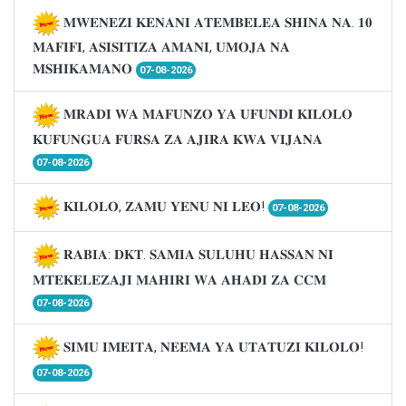
𝐌𝐖𝐄𝐍𝐄𝐙𝐈 𝐊𝐄𝐍𝐀𝐍𝐈 𝐀𝐓𝐄𝐌𝐁𝐄𝐋𝐄𝐀 𝐒𝐇𝐈𝐍𝐀 𝐍𝐀. 𝟏𝟎
𝐌𝐀𝐅𝐈𝐅𝐈, 𝐀𝐒𝐈𝐒𝐈𝐓𝐈𝐙𝐀 𝐀𝐌𝐀𝐍𝐈, 𝐔𝐌𝐎𝐉𝐀 𝐍𝐀
𝐌𝐒𝐇𝐈𝐊𝐀𝐌𝐀𝐍𝐎
07-08-2026
𝐌𝐑𝐀𝐃𝐈 𝐖𝐀 𝐌𝐀𝐅𝐔𝐍𝐙𝐎 𝐘𝐀 𝐔𝐅𝐔𝐍𝐃𝐈 𝐊𝐈𝐋𝐎𝐋𝐎
𝐊𝐔𝐅𝐔𝐍𝐆𝐔𝐀 𝐅𝐔𝐑𝐒𝐀 𝐙𝐀 𝐀𝐉𝐈𝐑𝐀 𝐊𝐖𝐀 𝐕𝐈𝐉𝐀𝐍𝐀
07-08-2026
𝐊𝐈𝐋𝐎𝐋𝐎, 𝐙𝐀𝐌𝐔 𝐘𝐄𝐍𝐔 𝐍𝐈 𝐋𝐄𝐎!
07-08-2026
𝐑𝐀𝐁𝐈𝐀: 𝐃𝐊𝐓. 𝐒𝐀𝐌𝐈𝐀 𝐒𝐔𝐋𝐔𝐇𝐔 𝐇𝐀𝐒𝐒𝐀𝐍 𝐍𝐈
𝐌𝐓𝐄𝐊𝐄𝐋𝐄𝐙𝐀𝐉𝐈 𝐌𝐀𝐇𝐈𝐑𝐈 𝐖𝐀 𝐀𝐇𝐀𝐃𝐈 𝐙𝐀 𝐂𝐂𝐌
07-08-2026
𝐒𝐈𝐌𝐔 𝐈𝐌𝐄𝐈𝐓𝐀, 𝐍𝐄𝐄𝐌𝐀 𝐘𝐀 𝐔𝐓𝐀𝐓𝐔𝐙𝐈 𝐊𝐈𝐋𝐎𝐋𝐎!
07-08-2026