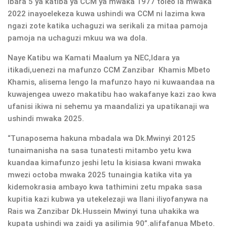
ibara 5 ya katiba ya CCM ya mwaka 1977 toleo la mwaka
2022 inayoelekeza kuwa ushindi wa CCM ni lazima kwa
ngazi zote katika uchaguzi wa serikali za mitaa pamoja
pamoja na uchaguzi mkuu wa wa dola.
Naye Katibu wa Kamati Maalum ya NEC,Idara ya
itikadi,uenezi na mafunzo CCM Zanzibar Khamis Mbeto
Khamis, alisema lengo la mafunzo hayo ni kuwaandaa na
kuwajengea uwezo makatibu hao wakafanye kazi zao kwa
ufanisi ikiwa ni sehemu ya maandalizi ya upatikanaji wa
ushindi mwaka 2025.
“Tunaposema hakuna mbadala wa Dk.Mwinyi 20125
tunaimanisha na sasa tunatesti mitambo yetu kwa
kuandaa kimafunzo jeshi letu la kisiasa kwani mwaka
mwezi octoba mwaka 2025 tunaingia katika vita ya
kidemokrasia ambayo kwa tathimini zetu mpaka sasa
kupitia kazi kubwa ya utekelezaji wa Ilani iliyofanywa na
Rais wa Zanzibar Dk.Hussein Mwinyi tuna uhakika wa
kupata ushindi wa zaidi ya asilimia 90”.alifafanua Mbeto.