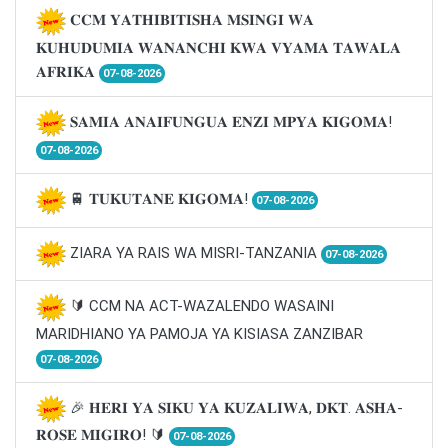
𝐂𝐂𝐌 𝐘𝐀𝐓𝐇𝐈𝐁𝐈𝐓𝐈𝐒𝐇𝐀 𝐌𝐒𝐈𝐍𝐆𝐈 𝐖𝐀
𝐊𝐔𝐇𝐔𝐃𝐔𝐌𝐈𝐀 𝐖𝐀𝐍𝐀𝐍𝐂𝐇𝐈 𝐊𝐖𝐀 𝐕𝐘𝐀𝐌𝐀 𝐓𝐀𝐖𝐀𝐋𝐀
𝐀𝐅𝐑𝐈𝐊𝐀
07-08-2026
𝐒𝐀𝐌𝐈𝐀 𝐀𝐍𝐀𝐈𝐅𝐔𝐍𝐆𝐔𝐀 𝐄𝐍𝐙𝐈 𝐌𝐏𝐘𝐀 𝐊𝐈𝐆𝐎𝐌𝐀!
07-08-2026
🚆 𝐓𝐔𝐊𝐔𝐓𝐀𝐍𝐄 𝐊𝐈𝐆𝐎𝐌𝐀!
07-08-2026
ZIARA YA RAIS WA MISRI-TANZANIA
07-08-2026
🔰 CCM NA ACT-WAZALENDO WASAINI
MARIDHIANO YA PAMOJA YA KISIASA ZANZIBAR
07-08-2026
🎉 𝐇𝐄𝐑𝐈 𝐘𝐀 𝐒𝐈𝐊𝐔 𝐘𝐀 𝐊𝐔𝐙𝐀𝐋𝐈𝐖𝐀, 𝐃𝐊𝐓. 𝐀𝐒𝐇𝐀-
𝐑𝐎𝐒𝐄 𝐌𝐈𝐆𝐈𝐑𝐎! 🔰
07-08-2026