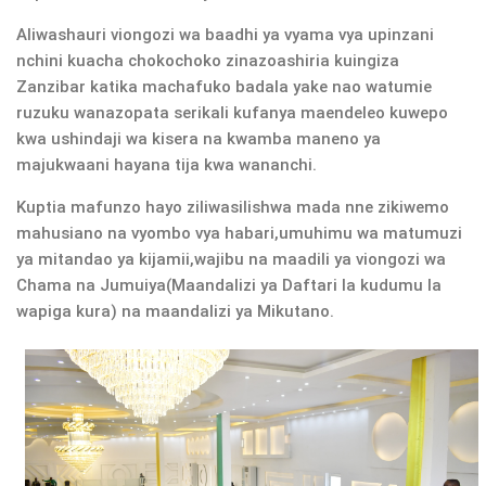
Aliwashauri viongozi wa baadhi ya vyama vya upinzani
nchini kuacha chokochoko zinazoashiria kuingiza
Zanzibar katika machafuko badala yake nao watumie
ruzuku wanazopata serikali kufanya maendeleo kuwepo
kwa ushindaji wa kisera na kwamba maneno ya
majukwaani hayana tija kwa wananchi.
Kuptia mafunzo hayo ziliwasilishwa mada nne zikiwemo
mahusiano na vyombo vya habari,umuhimu wa matumuzi
ya mitandao ya kijamii,wajibu na maadili ya viongozi wa
Chama na Jumuiya(Maandalizi ya Daftari la kudumu la
wapiga kura) na maandalizi ya Mikutano.