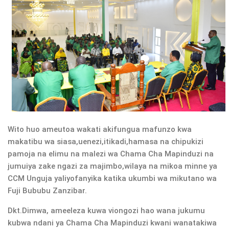
Wito huo ameutoa wakati akifungua mafunzo kwa
makatibu wa siasa,uenezi,itikadi,hamasa na chipukizi
pamoja na elimu na malezi wa Chama Cha Mapinduzi na
jumuiya zake ngazi za majimbo,wilaya na mikoa minne ya
CCM Unguja yaliyofanyika katika ukumbi wa mikutano wa
Fuji Bububu Zanzibar.
Dkt.Dimwa, ameeleza kuwa viongozi hao wana jukumu
kubwa ndani ya Chama Cha Mapinduzi kwani wanatakiwa