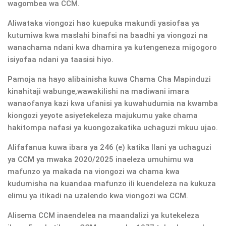
wagombea wa CCM.
Aliwataka viongozi hao kuepuka makundi yasiofaa ya
kutumiwa kwa maslahi binafsi na baadhi ya viongozi na
wanachama ndani kwa dhamira ya kutengeneza migogoro
isiyofaa ndani ya taasisi hiyo.
Pamoja na hayo alibainisha kuwa Chama Cha Mapinduzi
kinahitaji wabunge,wawakilishi na madiwani imara
wanaofanya kazi kwa ufanisi ya kuwahudumia na kwamba
kiongozi yeyote asiyetekeleza majukumu yake chama
hakitompa nafasi ya kuongozakatika uchaguzi mkuu ujao.
Alifafanua kuwa ibara ya 246 (e) katika Ilani ya uchaguzi
ya CCM ya mwaka 2020/2025 inaeleza umuhimu wa
mafunzo ya makada na viongozi wa chama kwa
kudumisha na kuandaa mafunzo ili kuendeleza na kukuza
elimu ya itikadi na uzalendo kwa viongozi wa CCM.
Alisema CCM inaendelea na maandalizi ya kutekeleza