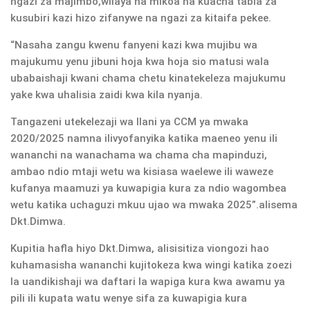
ngazi za majimbo,wilaya na mikoa na kuacha tabia za
kusubiri kazi hizo zifanywe na ngazi za kitaifa pekee.
“Nasaha zangu kwenu fanyeni kazi kwa mujibu wa
majukumu yenu jibuni hoja kwa hoja sio matusi wala
ubabaishaji kwani chama chetu kinatekeleza majukumu
yake kwa uhalisia zaidi kwa kila nyanja.
Tangazeni utekelezaji wa Ilani ya CCM ya mwaka
2020/2025 namna ilivyofanyika katika maeneo yenu ili
wananchi na wanachama wa chama cha mapinduzi,
ambao ndio mtaji wetu wa kisiasa waelewe ili waweze
kufanya maamuzi ya kuwapigia kura za ndio wagombea
wetu katika uchaguzi mkuu ujao wa mwaka 2025”.alisema
Dkt.Dimwa.
Kupitia hafla hiyo Dkt.Dimwa, alisisitiza viongozi hao
kuhamasisha wananchi kujitokeza kwa wingi katika zoezi
la uandikishaji wa daftari la wapiga kura kwa awamu ya
pili ili kupata watu wenye sifa za kuwapigia kura