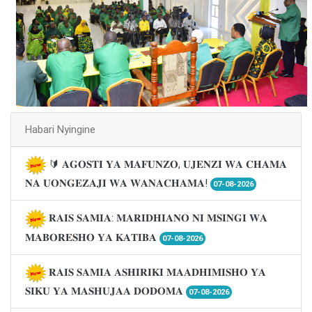
Habari Nyingine
🔰 𝐀𝐆𝐎𝐒𝐓𝐈 𝐘𝐀 𝐌𝐀𝐅𝐔𝐍𝐙𝐎, 𝐔𝐉𝐄𝐍𝐙𝐈 𝐖𝐀 𝐂𝐇𝐀𝐌𝐀
𝐍𝐀 𝐔𝐎𝐍𝐆𝐄𝐙𝐀𝐉𝐈 𝐖𝐀 𝐖𝐀𝐍𝐀𝐂𝐇𝐀𝐌𝐀!
07-08-2026
𝐑𝐀𝐈𝐒 𝐒𝐀𝐌𝐈𝐀: 𝐌𝐀𝐑𝐈𝐃𝐇𝐈𝐀𝐍𝐎 𝐍𝐈 𝐌𝐒𝐈𝐍𝐆𝐈 𝐖𝐀
𝐌𝐀𝐁𝐎𝐑𝐄𝐒𝐇𝐎 𝐘𝐀 𝐊𝐀𝐓𝐈𝐁𝐀
07-08-2026
𝐑𝐀𝐈𝐒 𝐒𝐀𝐌𝐈𝐀 𝐀𝐒𝐇𝐈𝐑𝐈𝐊𝐈 𝐌𝐀𝐀𝐃𝐇𝐈𝐌𝐈𝐒𝐇𝐎 𝐘𝐀
𝐒𝐈𝐊𝐔 𝐘𝐀 𝐌𝐀𝐒𝐇𝐔𝐉𝐀𝐀 𝐃𝐎𝐃𝐎𝐌𝐀
07-08-2026