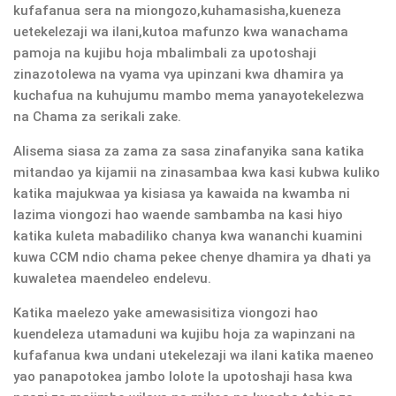
kufafanua sera na miongozo,kuhamasisha,kueneza
uetekelezaji wa ilani,kutoa mafunzo kwa wanachama
pamoja na kujibu hoja mbalimbali za upotoshaji
zinazotolewa na vyama vya upinzani kwa dhamira ya
kuchafua na kuhujumu mambo mema yanayotekelezwa
na Chama za serikali zake.
Alisema siasa za zama za sasa zinafanyika sana katika
mitandao ya kijamii na zinasambaa kwa kasi kubwa kuliko
katika majukwaa ya kisiasa ya kawaida na kwamba ni
lazima viongozi hao waende sambamba na kasi hiyo
katika kuleta mabadiliko chanya kwa wananchi kuamini
kuwa CCM ndio chama pekee chenye dhamira ya dhati ya
kuwaletea maendeleo endelevu.
Katika maelezo yake amewasisitiza viongozi hao
kuendeleza utamaduni wa kujibu hoja za wapinzani na
kufafanua kwa undani utekelezaji wa ilani katika maeneo
yao panapotokea jambo lolote la upotoshaji hasa kwa