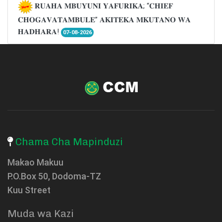
𝐑𝐔𝐀𝐇𝐀 𝐌𝐁𝐔𝐘𝐔𝐍𝐈 𝐘𝐀𝐅𝐔𝐑𝐈𝐊𝐀; “𝐂𝐇𝐈𝐄𝐅
𝐂𝐇𝐎𝐆𝐀𝐕𝐀𝐓𝐀𝐌𝐁𝐔𝐋𝐄” 𝐀𝐊𝐈𝐓𝐄𝐊𝐀 𝐌𝐊𝐔𝐓𝐀𝐍𝐎 𝐖𝐀
𝐇𝐀𝐃𝐇𝐀𝐑𝐀!
07-08-2026
Chama Cha Mapinduzi
Makao Makuu
P.O.Box 50, Dodoma-TZ
Kuu Street
Muda wa Kazi