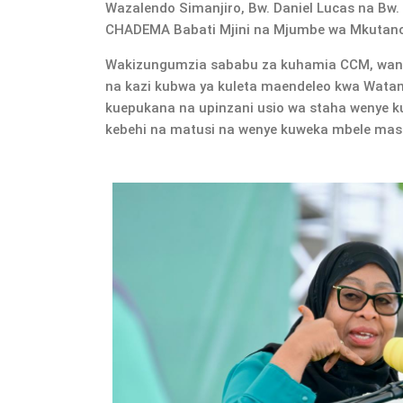
Wazalendo Simanjiro, Bw. Daniel Lucas na Bw.
CHADEMA Babati Mjini na Mjumbe wa Mkutano
Wakizungumzia sababu za kuhamia CCM, wa
na kazi kubwa ya kuleta maendeleo kwa Watanz
kuepukana na upinzani usio wa staha wenye k
kebehi na matusi na wenye kuweka mbele masla