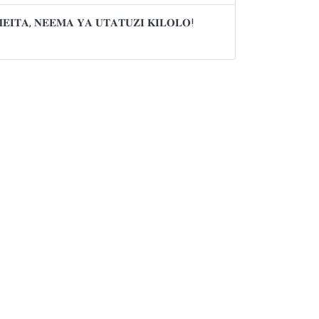
𝐌𝐄𝐈𝐓𝐀, 𝐍𝐄𝐄𝐌𝐀 𝐘𝐀 𝐔𝐓𝐀𝐓𝐔𝐙𝐈 𝐊𝐈𝐋𝐎𝐋𝐎!