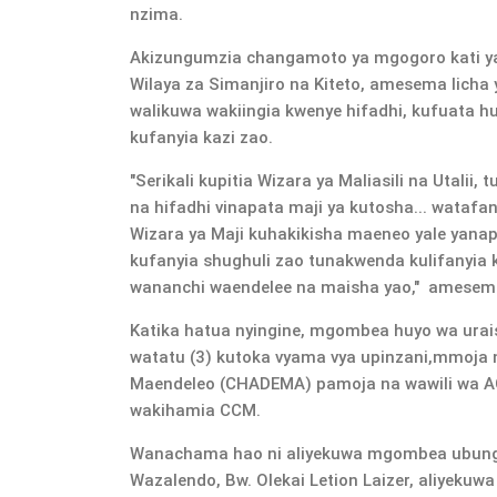
nzima.
Akizungumzia changamoto ya mgogoro kati ya P
Wilaya za Simanjiro na Kiteto, amesema lich
walikuwa wakiingia kwenye hifadhi, kufuata
kufanyia kazi zao.
"Serikali kupitia Wizara ya Maliasili na Utalii, t
na hifadhi vinapata maji ya kutosha... watafany
Wizara ya Maji kuhakikisha maeneo yale yanap
kufanyia shughuli zao tunakwenda kulifanyia ka
wananchi waendelee na maisha yao," amesem
Katika hatua nyingine, mgombea huyo wa u
watatu (3) kutoka vyama vya upinzani,mmoja
Maendeleo (CHADEMA) pamoja na wawili wa 
wakihamia CCM.
Wanachama hao ni aliyekuwa mgombea ubunge 
Wazalendo, Bw. Olekai Letion Laizer, aliyeku