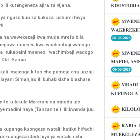
li kutengeneza ajira za vijana.
𝐊𝐈𝐇𝐈𝐒𝐓𝐎𝐑𝐈
ya nguzo kuu za kukuza uchumi hivyo
𝐌𝐖𝐄𝐍𝐄
ni.
𝐖𝐀𝐊𝐄𝐑𝐄𝐊𝐄
wa na wawekezaji kwa muda mrefu bila
08-08-2026
tumegawa maeneo kwa wachimbaji wadogo.
ima tukabaini maeneo, wachimbaji wadogo
𝐌𝐖𝐄𝐍𝐄
 Dkt. Samia.
𝐌𝐀𝐅𝐈𝐅𝐈, 𝐀𝐒
08-08-2026
ikali imejenga kituo cha pamoja cha uuzaji
ayani Simanjiro ili kuhakikisha biashara
𝐌𝐑𝐀𝐃𝐈 
𝐊𝐔𝐅𝐔𝐍𝐆𝐔𝐀 
nite kulekule Mererani na mnada ule
𝐊𝐈𝐋𝐎𝐋
ye madini haya (Tanzanite ) lilikwenda juu
𝐑𝐀𝐁𝐈𝐀: 
ya kupanga kuongeza watalii katika hifadhi
𝐌𝐓𝐄𝐊𝐄𝐋𝐄𝐙
 kuongeza idadi hiyo ya watalii nchi