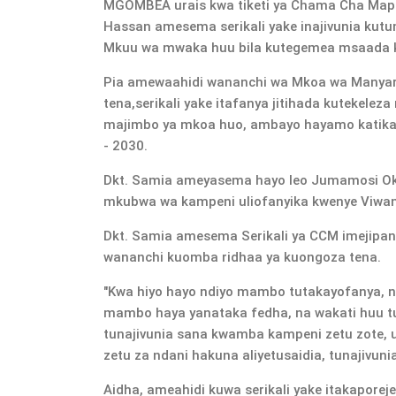
MGOMBEA urais kwa tiketi ya Chama Cha Mapi
Hassan amesema serikali yake inajivunia kut
Mkuu wa mwaka huu bila kutegemea msaada ku
Pia amewaahidi wananchi wa Mkoa wa Manya
tena,serikali yake itafanya jitihada kutekel
majimbo ya mkoa huo, ambayo hayamo katika 
- 2030.
Dkt. Samia ameyasema hayo leo Jumamosi Ok
mkubwa wa kampeni uliofanyika kwenye Viwanj
Dkt. Samia amesema Serikali ya CCM imejipa
wananchi kuomba ridhaa ya kuongoza tena.
"Kwa hiyo hayo ndiyo mambo tutakayofanya, 
mambo haya yanataka fedha, na wakati huu t
tunajivunia sana kwamba kampeni zetu zote,
zetu za ndani hakuna aliyetusaidia, tunajivuni
Aidha, ameahidi kuwa serikali yake itakapore