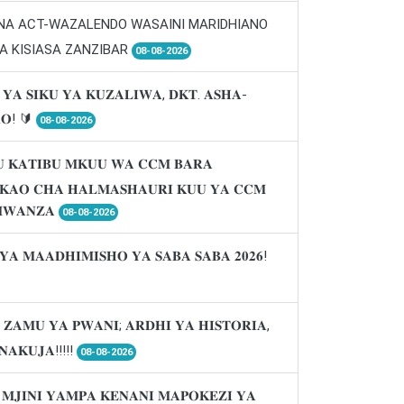
 NA ACT-WAZALENDO WASAINI MARIDHIANO
A KISIASA ZANZIBAR
08-08-2026
 𝐘𝐀 𝐒𝐈𝐊𝐔 𝐘𝐀 𝐊𝐔𝐙𝐀𝐋𝐈𝐖𝐀, 𝐃𝐊𝐓. 𝐀𝐒𝐇𝐀-
𝐑𝐎! 🔰
08-08-2026
 𝐊𝐀𝐓𝐈𝐁𝐔 𝐌𝐊𝐔𝐔 𝐖𝐀 𝐂𝐂𝐌 𝐁𝐀𝐑𝐀
𝐈𝐊𝐀𝐎 𝐂𝐇𝐀 𝐇𝐀𝐋𝐌𝐀𝐒𝐇𝐀𝐔𝐑𝐈 𝐊𝐔𝐔 𝐘𝐀 𝐂𝐂𝐌
𝐖𝐀𝐍𝐙𝐀
08-08-2026
𝐘𝐀 𝐌𝐀𝐀𝐃𝐇𝐈𝐌𝐈𝐒𝐇𝐎 𝐘𝐀 𝐒𝐀𝐁𝐀 𝐒𝐀𝐁𝐀 𝟐𝟎𝟐𝟔!
 𝐙𝐀𝐌𝐔 𝐘𝐀 𝐏𝐖𝐀𝐍𝐈; 𝐀𝐑𝐃𝐇𝐈 𝐘𝐀 𝐇𝐈𝐒𝐓𝐎𝐑𝐈𝐀,
𝐍𝐀𝐊𝐔𝐉𝐀!!!!!
08-08-2026
 𝐌𝐉𝐈𝐍𝐈 𝐘𝐀𝐌𝐏𝐀 𝐊𝐄𝐍𝐀𝐍𝐈 𝐌𝐀𝐏𝐎𝐊𝐄𝐙𝐈 𝐘𝐀