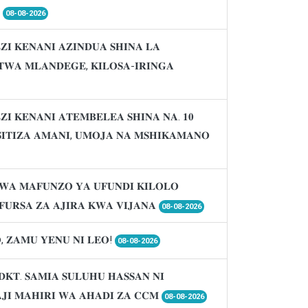

08-08-2026
𝐈 𝐊𝐄𝐍𝐀𝐍𝐈 𝐀𝐙𝐈𝐍𝐃𝐔𝐀 𝐒𝐇𝐈𝐍𝐀 𝐋𝐀
𝐖𝐀 𝐌𝐋𝐀𝐍𝐃𝐄𝐆𝐄, 𝐊𝐈𝐋𝐎𝐒𝐀-𝐈𝐑𝐈𝐍𝐆𝐀
𝐈 𝐊𝐄𝐍𝐀𝐍𝐈 𝐀𝐓𝐄𝐌𝐁𝐄𝐋𝐄𝐀 𝐒𝐇𝐈𝐍𝐀 𝐍𝐀. 𝟏𝟎
𝐈𝐒𝐈𝐓𝐈𝐙𝐀 𝐀𝐌𝐀𝐍𝐈, 𝐔𝐌𝐎𝐉𝐀 𝐍𝐀 𝐌𝐒𝐇𝐈𝐊𝐀𝐌𝐀𝐍𝐎
𝐖𝐀 𝐌𝐀𝐅𝐔𝐍𝐙𝐎 𝐘𝐀 𝐔𝐅𝐔𝐍𝐃𝐈 𝐊𝐈𝐋𝐎𝐋𝐎
𝐔𝐑𝐒𝐀 𝐙𝐀 𝐀𝐉𝐈𝐑𝐀 𝐊𝐖𝐀 𝐕𝐈𝐉𝐀𝐍𝐀
08-08-2026
, 𝐙𝐀𝐌𝐔 𝐘𝐄𝐍𝐔 𝐍𝐈 𝐋𝐄𝐎!
08-08-2026
𝐃𝐊𝐓. 𝐒𝐀𝐌𝐈𝐀 𝐒𝐔𝐋𝐔𝐇𝐔 𝐇𝐀𝐒𝐒𝐀𝐍 𝐍𝐈
𝐉𝐈 𝐌𝐀𝐇𝐈𝐑𝐈 𝐖𝐀 𝐀𝐇𝐀𝐃𝐈 𝐙𝐀 𝐂𝐂𝐌
08-08-2026