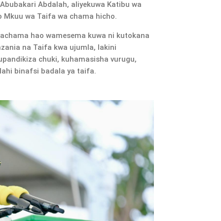
 Abubakari Abdalah, aliyekuwa Katibu wa
 Mkuu wa Taifa wa chama hicho.
nachama hao wamesema kuwa ni kutokana
ania na Taifa kwa ujumla, lakini
upandikiza chuki, kuhamasisha vurugu,
hi binafsi badala ya taifa.