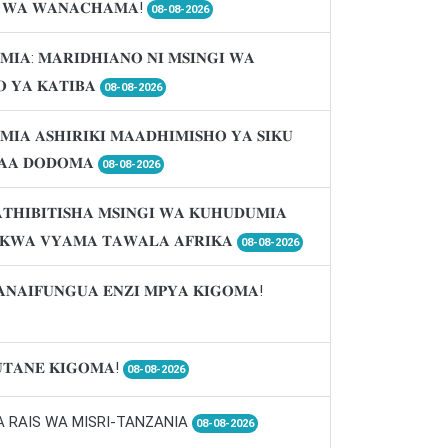
𝐈 𝐖𝐀 𝐖𝐀𝐍𝐀𝐂𝐇𝐀𝐌𝐀!
08-08-2026
𝐌𝐈𝐀: 𝐌𝐀𝐑𝐈𝐃𝐇𝐈𝐀𝐍𝐎 𝐍𝐈 𝐌𝐒𝐈𝐍𝐆𝐈 𝐖𝐀
 𝐘𝐀 𝐊𝐀𝐓𝐈𝐁𝐀
08-08-2026
𝐌𝐈𝐀 𝐀𝐒𝐇𝐈𝐑𝐈𝐊𝐈 𝐌𝐀𝐀𝐃𝐇𝐈𝐌𝐈𝐒𝐇𝐎 𝐘𝐀 𝐒𝐈𝐊𝐔
𝐀𝐀 𝐃𝐎𝐃𝐎𝐌𝐀
08-08-2026
𝐓𝐇𝐈𝐁𝐈𝐓𝐈𝐒𝐇𝐀 𝐌𝐒𝐈𝐍𝐆𝐈 𝐖𝐀 𝐊𝐔𝐇𝐔𝐃𝐔𝐌𝐈𝐀
 𝐊𝐖𝐀 𝐕𝐘𝐀𝐌𝐀 𝐓𝐀𝐖𝐀𝐋𝐀 𝐀𝐅𝐑𝐈𝐊𝐀
08-08-2026
𝐀𝐍𝐀𝐈𝐅𝐔𝐍𝐆𝐔𝐀 𝐄𝐍𝐙𝐈 𝐌𝐏𝐘𝐀 𝐊𝐈𝐆𝐎𝐌𝐀!
𝐓𝐀𝐍𝐄 𝐊𝐈𝐆𝐎𝐌𝐀!
08-08-2026
A RAIS WA MISRI-TANZANIA
08-08-2026