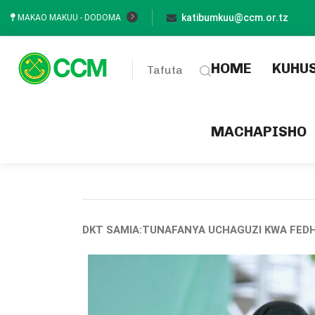
katibumkuu@ccm.or.tz
MAKAO MAKUU - DODOMA
(current
HOME
KUHU
Tafuta
MACHAPISHO
DKT SAMIA:TUNAFANYA UCHAGUZI KWA FE