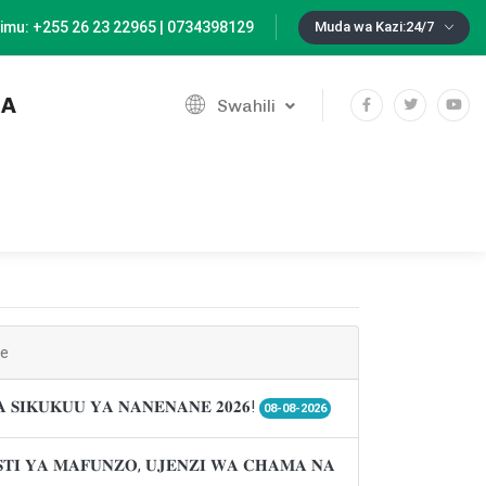
imu: +255 26 23 22965 | 0734398129
Muda wa Kazi:24/7
IA
Swahili
ne
𝐀 𝐒𝐈𝐊𝐔𝐊𝐔𝐔 𝐘𝐀 𝐍𝐀𝐍𝐄𝐍𝐀𝐍𝐄 𝟐𝟎𝟐𝟔!
08-08-2026
𝐓𝐈 𝐘𝐀 𝐌𝐀𝐅𝐔𝐍𝐙𝐎, 𝐔𝐉𝐄𝐍𝐙𝐈 𝐖𝐀 𝐂𝐇𝐀𝐌𝐀 𝐍𝐀