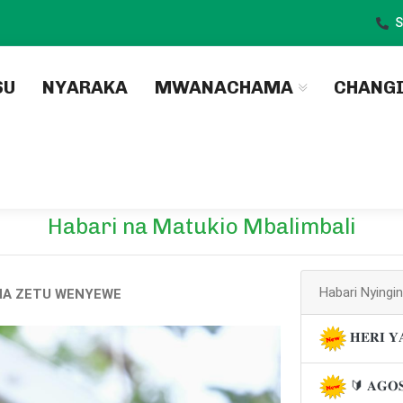
S
)
SU
NYARAKA
MWANACHAMA
CHANG
Habari na Matukio Mbalimbali
Habari Nyingi
DHA ZETU WENYEWE
𝐇𝐄𝐑𝐈 𝐘
🔰 𝐀𝐆𝐎𝐒