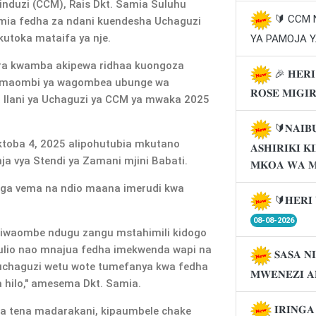
nduzi (CCM), Rais Dkt. Samia Suluhu
🔰 CCM
umia fedha za ndani kuendesha Uchaguzi
toka mataifa ya nje.
YA PAMOJA Y
ra kwamba akipewa ridhaa kuongoza
🎉 𝐇𝐄𝐑𝐈
eza maombi ya wagombea ubunge wa
𝐑𝐎𝐒𝐄 𝐌𝐈𝐆𝐈
Ilani ya Uchaguzi ya CCM ya mwaka 2025
🔰𝐍𝐀𝐈𝐁
toba 4, 2025 alipohutubia mkutano
𝐀𝐒𝐇𝐈𝐑𝐈𝐊𝐈 
a vya Stendi ya Zamani mjini Babati.
𝐌𝐊𝐎𝐀 𝐖𝐀 
nga vema na ndio maana imerudi kwa
🔰𝐇𝐄𝐑𝐈 
08-08-2026
niwaombe ndugu zangu mstahimili kidogo
ulio nao mnajua fedha imekwenda wapi na
𝐒𝐀𝐒𝐀 𝐍
 uchaguzi wetu wote tumefanya kwa fedha
𝐌𝐖𝐄𝐍𝐄𝐙𝐈 𝐀
a hilo," amesema Dkt. Samia.
𝐈𝐑𝐈𝐍𝐆
jea tena madarakani, kipaumbele chake