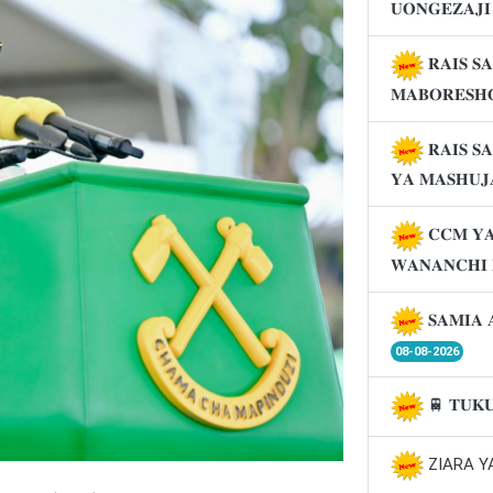
𝐔𝐎𝐍𝐆𝐄𝐙𝐀𝐉
𝐑𝐀𝐈𝐒 𝐒
𝐌𝐀𝐁𝐎𝐑𝐄𝐒𝐇
𝐑𝐀𝐈𝐒 𝐒
𝐘𝐀 𝐌𝐀𝐒𝐇𝐔
𝐂𝐂𝐌 𝐘𝐀
𝐖𝐀𝐍𝐀𝐍𝐂𝐇𝐈
𝐒𝐀𝐌𝐈𝐀 
08-08-2026
🚆 𝐓𝐔𝐊
ZIARA Y