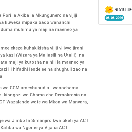
𝐒𝐈𝐌𝐔 𝐈
ori la Akiba la Mkungunero na vijiji
08-08-2026
a ya kuweka mipaka bado wananchi
 huduma muhimu ya maji na maeneo ya
umeelekeza kuhakikisha vijiji vilivyo jirani
a kazi (Wizara ya Maliasili na Utalii) na
ata maji ya kutosha na hili la maeneo ya
zi ili hifadhi iendelee na shughuli zao na
a.
rais wa CCM ameshuhudia wanachama
 ni kiongozi wa Chama cha Demokrasia na
ACT Wazalendo wote wa Mkoa wa Manyara,
wa Jimbo la Simanjiro kwa tiketi ya ACT
wa Katibu wa Ngome ya Vijana ACT