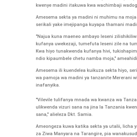
kwenye madini itakuwa kwa wachimbaji wadogo i
Amesema sekta ya madini ni muhimu na moja 
serikali yake imejipanga kuyapa thamani madi
"Najua kuna maeneo ambayo leseni zilishikili
kufanya uwekezaji, tumefuta leseni zile na 
Kwa hiyo tunakwenda kufanya hivi, tukishap
ndio kipaumbele chetu namba moja," ameahidi
Amesema ili kuendelea kuikuza sekta hiyo, ser
wa pamoja wa madini ya tanzanite Mererani wil
inafanyika.
"Vilevile tulifanya mnada wa kwanza wa Tanza
ulikwenda vizuri sana na jina la Tanzania kwen
sana," alieleza Dkt. Samia.
Ameongeza kuwa katika sekta ya utalii, licha 
za Ziwa Manyara na Tarangire, pia wanakusudia