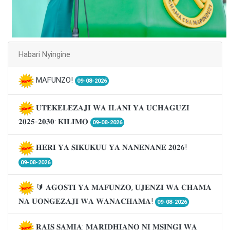
Habari Nyingine
MAFUNZO!
09-08-2026
𝐔𝐓𝐄𝐊𝐄𝐋𝐄𝐙𝐀𝐉𝐈 𝐖𝐀 𝐈𝐋𝐀𝐍𝐈 𝐘𝐀 𝐔𝐂𝐇𝐀𝐆𝐔𝐙𝐈
𝟐𝟎𝟐𝟓-𝟐𝟎𝟑𝟎: 𝐊𝐈𝐋𝐈𝐌𝐎
09-08-2026
𝐇𝐄𝐑𝐈 𝐘𝐀 𝐒𝐈𝐊𝐔𝐊𝐔𝐔 𝐘𝐀 𝐍𝐀𝐍𝐄𝐍𝐀𝐍𝐄 𝟐𝟎𝟐𝟔!
09-08-2026
🔰 𝐀𝐆𝐎𝐒𝐓𝐈 𝐘𝐀 𝐌𝐀𝐅𝐔𝐍𝐙𝐎, 𝐔𝐉𝐄𝐍𝐙𝐈 𝐖𝐀 𝐂𝐇𝐀𝐌𝐀
𝐍𝐀 𝐔𝐎𝐍𝐆𝐄𝐙𝐀𝐉𝐈 𝐖𝐀 𝐖𝐀𝐍𝐀𝐂𝐇𝐀𝐌𝐀!
09-08-2026
𝐑𝐀𝐈𝐒 𝐒𝐀𝐌𝐈𝐀: 𝐌𝐀𝐑𝐈𝐃𝐇𝐈𝐀𝐍𝐎 𝐍𝐈 𝐌𝐒𝐈𝐍𝐆𝐈 𝐖𝐀