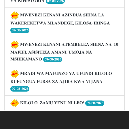
𝐘𝐀 𝐊𝐈𝐇𝐈𝐒𝐓𝐎𝐑𝐈𝐀
09-08-2026
𝐌𝐖𝐄𝐍𝐄𝐙𝐈 𝐊𝐄𝐍𝐀𝐍𝐈 𝐀𝐙𝐈𝐍𝐃𝐔𝐀 𝐒𝐇𝐈𝐍𝐀 𝐋𝐀
𝐖𝐀𝐊𝐄𝐑𝐄𝐊𝐄𝐓𝐖𝐀 𝐌𝐋𝐀𝐍𝐃𝐄𝐆𝐄, 𝐊𝐈𝐋𝐎𝐒𝐀-𝐈𝐑𝐈𝐍𝐆𝐀
09-08-2026
𝐌𝐖𝐄𝐍𝐄𝐙𝐈 𝐊𝐄𝐍𝐀𝐍𝐈 𝐀𝐓𝐄𝐌𝐁𝐄𝐋𝐄𝐀 𝐒𝐇𝐈𝐍𝐀 𝐍𝐀. 𝟏𝟎
𝐌𝐀𝐅𝐈𝐅𝐈, 𝐀𝐒𝐈𝐒𝐈𝐓𝐈𝐙𝐀 𝐀𝐌𝐀𝐍𝐈, 𝐔𝐌𝐎𝐉𝐀 𝐍𝐀
𝐌𝐒𝐇𝐈𝐊𝐀𝐌𝐀𝐍𝐎
09-08-2026
𝐌𝐑𝐀𝐃𝐈 𝐖𝐀 𝐌𝐀𝐅𝐔𝐍𝐙𝐎 𝐘𝐀 𝐔𝐅𝐔𝐍𝐃𝐈 𝐊𝐈𝐋𝐎𝐋𝐎
𝐊𝐔𝐅𝐔𝐍𝐆𝐔𝐀 𝐅𝐔𝐑𝐒𝐀 𝐙𝐀 𝐀𝐉𝐈𝐑𝐀 𝐊𝐖𝐀 𝐕𝐈𝐉𝐀𝐍𝐀
09-08-2026
𝐊𝐈𝐋𝐎𝐋𝐎, 𝐙𝐀𝐌𝐔 𝐘𝐄𝐍𝐔 𝐍𝐈 𝐋𝐄𝐎!
09-08-2026