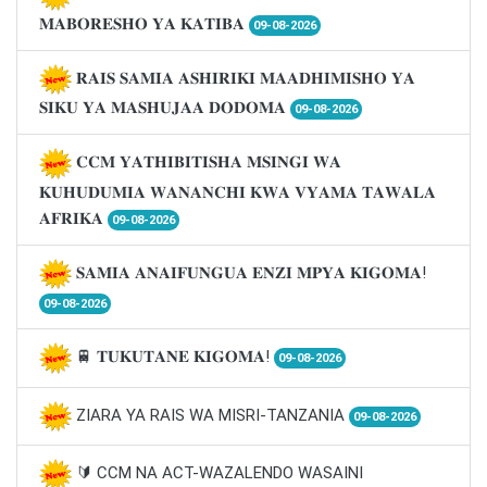
𝐌𝐀𝐁𝐎𝐑𝐄𝐒𝐇𝐎 𝐘𝐀 𝐊𝐀𝐓𝐈𝐁𝐀
09-08-2026
𝐑𝐀𝐈𝐒 𝐒𝐀𝐌𝐈𝐀 𝐀𝐒𝐇𝐈𝐑𝐈𝐊𝐈 𝐌𝐀𝐀𝐃𝐇𝐈𝐌𝐈𝐒𝐇𝐎 𝐘𝐀
𝐒𝐈𝐊𝐔 𝐘𝐀 𝐌𝐀𝐒𝐇𝐔𝐉𝐀𝐀 𝐃𝐎𝐃𝐎𝐌𝐀
09-08-2026
𝐂𝐂𝐌 𝐘𝐀𝐓𝐇𝐈𝐁𝐈𝐓𝐈𝐒𝐇𝐀 𝐌𝐒𝐈𝐍𝐆𝐈 𝐖𝐀
𝐊𝐔𝐇𝐔𝐃𝐔𝐌𝐈𝐀 𝐖𝐀𝐍𝐀𝐍𝐂𝐇𝐈 𝐊𝐖𝐀 𝐕𝐘𝐀𝐌𝐀 𝐓𝐀𝐖𝐀𝐋𝐀
𝐀𝐅𝐑𝐈𝐊𝐀
09-08-2026
𝐒𝐀𝐌𝐈𝐀 𝐀𝐍𝐀𝐈𝐅𝐔𝐍𝐆𝐔𝐀 𝐄𝐍𝐙𝐈 𝐌𝐏𝐘𝐀 𝐊𝐈𝐆𝐎𝐌𝐀!
09-08-2026
🚆 𝐓𝐔𝐊𝐔𝐓𝐀𝐍𝐄 𝐊𝐈𝐆𝐎𝐌𝐀!
09-08-2026
ZIARA YA RAIS WA MISRI-TANZANIA
09-08-2026
🔰 CCM NA ACT-WAZALENDO WASAINI