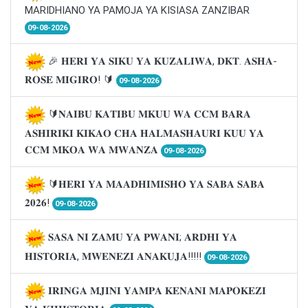
MARIDHIANO YA PAMOJA YA KISIASA ZANZIBAR
09-08-2026
🎉 𝐇𝐄𝐑𝐈 𝐘𝐀 𝐒𝐈𝐊𝐔 𝐘𝐀 𝐊𝐔𝐙𝐀𝐋𝐈𝐖𝐀, 𝐃𝐊𝐓. 𝐀𝐒𝐇𝐀-
𝐑𝐎𝐒𝐄 𝐌𝐈𝐆𝐈𝐑𝐎! 🔰
09-08-2026
🔰𝐍𝐀𝐈𝐁𝐔 𝐊𝐀𝐓𝐈𝐁𝐔 𝐌𝐊𝐔𝐔 𝐖𝐀 𝐂𝐂𝐌 𝐁𝐀𝐑𝐀
𝐀𝐒𝐇𝐈𝐑𝐈𝐊𝐈 𝐊𝐈𝐊𝐀𝐎 𝐂𝐇𝐀 𝐇𝐀𝐋𝐌𝐀𝐒𝐇𝐀𝐔𝐑𝐈 𝐊𝐔𝐔 𝐘𝐀
𝐂𝐂𝐌 𝐌𝐊𝐎𝐀 𝐖𝐀 𝐌𝐖𝐀𝐍𝐙𝐀
09-08-2026
🔰𝐇𝐄𝐑𝐈 𝐘𝐀 𝐌𝐀𝐀𝐃𝐇𝐈𝐌𝐈𝐒𝐇𝐎 𝐘𝐀 𝐒𝐀𝐁𝐀 𝐒𝐀𝐁𝐀
𝟐𝟎𝟐𝟔!
09-08-2026
𝐒𝐀𝐒𝐀 𝐍𝐈 𝐙𝐀𝐌𝐔 𝐘𝐀 𝐏𝐖𝐀𝐍𝐈; 𝐀𝐑𝐃𝐇𝐈 𝐘𝐀
𝐇𝐈𝐒𝐓𝐎𝐑𝐈𝐀, 𝐌𝐖𝐄𝐍𝐄𝐙𝐈 𝐀𝐍𝐀𝐊𝐔𝐉𝐀!!!!!
09-08-2026
𝐈𝐑𝐈𝐍𝐆𝐀 𝐌𝐉𝐈𝐍𝐈 𝐘𝐀𝐌𝐏𝐀 𝐊𝐄𝐍𝐀𝐍𝐈 𝐌𝐀𝐏𝐎𝐊𝐄𝐙𝐈