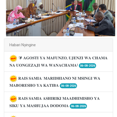
Habari Nyingine
🔰 𝐀𝐆𝐎𝐒𝐓𝐈 𝐘𝐀 𝐌𝐀𝐅𝐔𝐍𝐙𝐎, 𝐔𝐉𝐄𝐍𝐙𝐈 𝐖𝐀 𝐂𝐇𝐀𝐌𝐀
𝐍𝐀 𝐔𝐎𝐍𝐆𝐄𝐙𝐀𝐉𝐈 𝐖𝐀 𝐖𝐀𝐍𝐀𝐂𝐇𝐀𝐌𝐀!
06-08-2026
𝐑𝐀𝐈𝐒 𝐒𝐀𝐌𝐈𝐀: 𝐌𝐀𝐑𝐈𝐃𝐇𝐈𝐀𝐍𝐎 𝐍𝐈 𝐌𝐒𝐈𝐍𝐆𝐈 𝐖𝐀
𝐌𝐀𝐁𝐎𝐑𝐄𝐒𝐇𝐎 𝐘𝐀 𝐊𝐀𝐓𝐈𝐁𝐀
06-08-2026
𝐑𝐀𝐈𝐒 𝐒𝐀𝐌𝐈𝐀 𝐀𝐒𝐇𝐈𝐑𝐈𝐊𝐈 𝐌𝐀𝐀𝐃𝐇𝐈𝐌𝐈𝐒𝐇𝐎 𝐘𝐀
𝐒𝐈𝐊𝐔 𝐘𝐀 𝐌𝐀𝐒𝐇𝐔𝐉𝐀𝐀 𝐃𝐎𝐃𝐎𝐌𝐀
06-08-2026