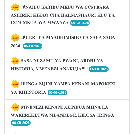
🔰𝐍𝐀𝐈𝐁𝐔 𝐊𝐀𝐓𝐈𝐁𝐔 𝐌𝐊𝐔𝐔 𝐖𝐀 𝐂𝐂𝐌 𝐁𝐀𝐑𝐀
𝐀𝐒𝐇𝐈𝐑𝐈𝐊𝐈 𝐊𝐈𝐊𝐀𝐎 𝐂𝐇𝐀 𝐇𝐀𝐋𝐌𝐀𝐒𝐇𝐀𝐔𝐑𝐈 𝐊𝐔𝐔 𝐘𝐀
𝐂𝐂𝐌 𝐌𝐊𝐎𝐀 𝐖𝐀 𝐌𝐖𝐀𝐍𝐙𝐀
06-08-2026
🔰𝐇𝐄𝐑𝐈 𝐘𝐀 𝐌𝐀𝐀𝐃𝐇𝐈𝐌𝐈𝐒𝐇𝐎 𝐘𝐀 𝐒𝐀𝐁𝐀 𝐒𝐀𝐁𝐀
𝟐𝟎𝟐𝟔!
06-08-2026
𝐒𝐀𝐒𝐀 𝐍𝐈 𝐙𝐀𝐌𝐔 𝐘𝐀 𝐏𝐖𝐀𝐍𝐈; 𝐀𝐑𝐃𝐇𝐈 𝐘𝐀
𝐇𝐈𝐒𝐓𝐎𝐑𝐈𝐀, 𝐌𝐖𝐄𝐍𝐄𝐙𝐈 𝐀𝐍𝐀𝐊𝐔𝐉𝐀!!!!!
06-08-2026
𝐈𝐑𝐈𝐍𝐆𝐀 𝐌𝐉𝐈𝐍𝐈 𝐘𝐀𝐌𝐏𝐀 𝐊𝐄𝐍𝐀𝐍𝐈 𝐌𝐀𝐏𝐎𝐊𝐄𝐙𝐈
𝐘𝐀 𝐊𝐈𝐇𝐈𝐒𝐓𝐎𝐑𝐈𝐀
06-08-2026
𝐌𝐖𝐄𝐍𝐄𝐙𝐈 𝐊𝐄𝐍𝐀𝐍𝐈 𝐀𝐙𝐈𝐍𝐃𝐔𝐀 𝐒𝐇𝐈𝐍𝐀 𝐋𝐀
𝐖𝐀𝐊𝐄𝐑𝐄𝐊𝐄𝐓𝐖𝐀 𝐌𝐋𝐀𝐍𝐃𝐄𝐆𝐄, 𝐊𝐈𝐋𝐎𝐒𝐀-𝐈𝐑𝐈𝐍𝐆𝐀
06-08-2026