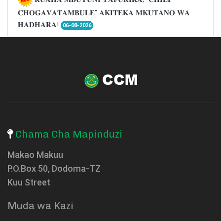
𝐂𝐇𝐎𝐆𝐀𝐕𝐀𝐓𝐀𝐌𝐁𝐔𝐋𝐄” 𝐀𝐊𝐈𝐓𝐄𝐊𝐀 𝐌𝐊𝐔𝐓𝐀𝐍𝐎 𝐖𝐀
𝐇𝐀𝐃𝐇𝐀𝐑𝐀!
06-08-2026
Chama Cha Mapinduzi
Makao Makuu
P.O.Box 50, Dodoma-TZ
Kuu Street
Muda wa Kazi