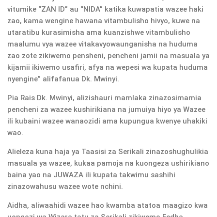
vitumike “ZAN ID” au “NIDA” katika kuwapatia wazee haki
zao, kama wengine hawana vitambulisho hivyo, kuwe na
utaratibu kurasimisha ama kuanzishwe vitambulisho
maalumu vya wazee vitakavyowaunganisha na huduma
zao zote zikiwemo pensheni, pencheni jamii na masuala ya
kijamii ikiwemo usafiri, afya na wepesi wa kupata huduma
nyengine” alifafanua Dk. Mwinyi.
Pia Rais Dk. Mwinyi, alizishauri mamlaka zinazosimamia
pencheni za wazee kushirikiana na jumuiya hiyo ya Wazee
ili kubaini wazee wanaozidi ama kupungua kwenye uhakiki
wao.
Alieleza kuna haja ya Taasisi za Serikali zinazoshughulikia
masuala ya wazee, kukaa pamoja na kuongeza ushirikiano
baina yao na JUWAZA ili kupata takwimu sashihi
zinazowahusu wazee wote nchini.
Aidha, aliwaahidi wazee hao kwamba atatoa maagizo kwa
uongozi wa Wizara tatu za Serikali zikiwemo Fedha,