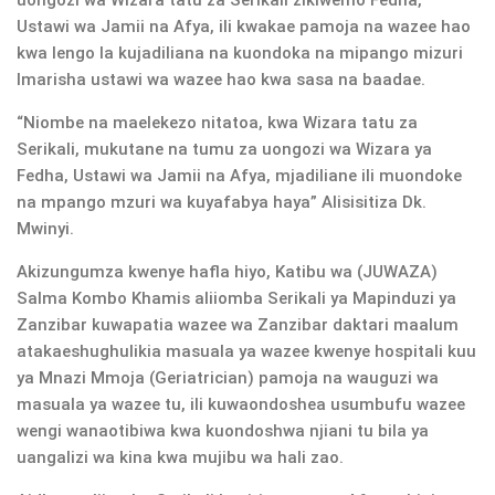
Ustawi wa Jamii na Afya, ili kwakae pamoja na wazee hao
kwa lengo la kujadiliana na kuondoka na mipango mizuri
Imarisha ustawi wa wazee hao kwa sasa na baadae.
“Niombe na maelekezo nitatoa, kwa Wizara tatu za
Serikali, mukutane na tumu za uongozi wa Wizara ya
Fedha, Ustawi wa Jamii na Afya, mjadiliane ili muondoke
na mpango mzuri wa kuyafabya haya” Alisisitiza Dk.
Mwinyi.
Akizungumza kwenye hafla hiyo, Katibu wa (JUWAZA)
Salma Kombo Khamis aliiomba Serikali ya Mapinduzi ya
Zanzibar kuwapatia wazee wa Zanzibar daktari maalum
atakaeshughulikia masuala ya wazee kwenye hospitali kuu
ya Mnazi Mmoja (Geriatrician) pamoja na wauguzi wa
masuala ya wazee tu, ili kuwaondoshea usumbufu wazee
wengi wanaotibiwa kwa kuondoshwa njiani tu bila ya
uangalizi wa kina kwa mujibu wa hali zao.