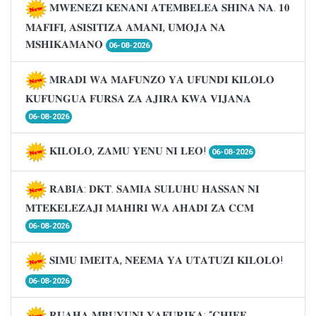
𝐌𝐖𝐄𝐍𝐄𝐙𝐈 𝐊𝐄𝐍𝐀𝐍𝐈 𝐀𝐓𝐄𝐌𝐁𝐄𝐋𝐄𝐀 𝐒𝐇𝐈𝐍𝐀 𝐍𝐀. 𝟏𝟎
𝐌𝐀𝐅𝐈𝐅𝐈, 𝐀𝐒𝐈𝐒𝐈𝐓𝐈𝐙𝐀 𝐀𝐌𝐀𝐍𝐈, 𝐔𝐌𝐎𝐉𝐀 𝐍𝐀
𝐌𝐒𝐇𝐈𝐊𝐀𝐌𝐀𝐍𝐎
06-08-2026
𝐌𝐑𝐀𝐃𝐈 𝐖𝐀 𝐌𝐀𝐅𝐔𝐍𝐙𝐎 𝐘𝐀 𝐔𝐅𝐔𝐍𝐃𝐈 𝐊𝐈𝐋𝐎𝐋𝐎
𝐊𝐔𝐅𝐔𝐍𝐆𝐔𝐀 𝐅𝐔𝐑𝐒𝐀 𝐙𝐀 𝐀𝐉𝐈𝐑𝐀 𝐊𝐖𝐀 𝐕𝐈𝐉𝐀𝐍𝐀
06-08-2026
𝐊𝐈𝐋𝐎𝐋𝐎, 𝐙𝐀𝐌𝐔 𝐘𝐄𝐍𝐔 𝐍𝐈 𝐋𝐄𝐎!
06-08-2026
𝐑𝐀𝐁𝐈𝐀: 𝐃𝐊𝐓. 𝐒𝐀𝐌𝐈𝐀 𝐒𝐔𝐋𝐔𝐇𝐔 𝐇𝐀𝐒𝐒𝐀𝐍 𝐍𝐈
𝐌𝐓𝐄𝐊𝐄𝐋𝐄𝐙𝐀𝐉𝐈 𝐌𝐀𝐇𝐈𝐑𝐈 𝐖𝐀 𝐀𝐇𝐀𝐃𝐈 𝐙𝐀 𝐂𝐂𝐌
06-08-2026
𝐒𝐈𝐌𝐔 𝐈𝐌𝐄𝐈𝐓𝐀, 𝐍𝐄𝐄𝐌𝐀 𝐘𝐀 𝐔𝐓𝐀𝐓𝐔𝐙𝐈 𝐊𝐈𝐋𝐎𝐋𝐎!
06-08-2026
𝐑𝐔𝐀𝐇𝐀 𝐌𝐁𝐔𝐘𝐔𝐍𝐈 𝐘𝐀𝐅𝐔𝐑𝐈𝐊𝐀; “𝐂𝐇𝐈𝐄𝐅