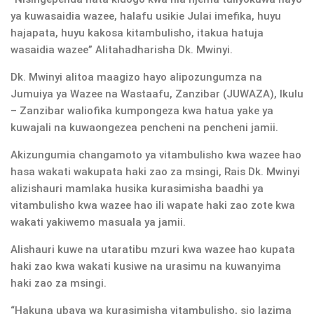
ya kuwasaidia wazee, halafu usikie Julai imefika, huyu
hajapata, huyu kakosa kitambulisho, itakua hatuja
wasaidia wazee” Alitahadharisha Dk. Mwinyi.
Dk. Mwinyi alitoa maagizo hayo alipozungumza na
Jumuiya ya Wazee na Wastaafu, Zanzibar (JUWAZA),
Ikulu
– Zanzibar waliofika kumpongeza kwa hatua yake ya
kuwajali na kuwaongezea pencheni na pencheni jamii.
Akizungumia changamoto ya vitambulisho kwa wazee hao
hasa wakati wakupata haki zao za msingi, Rais Dk. Mwinyi
alizishauri mamlaka husika kurasimisha baadhi ya
vitambulisho kwa wazee hao ili wapate haki zao zote kwa
wakati yakiwemo masuala ya jamii.
Alishauri kuwe na utaratibu mzuri kwa wazee hao kupata
haki zao kwa wakati kusiwe na urasimu na kuwanyima
haki zao za msingi.
“Hakuna ubaya wa kurasimisha vitambulisho, sio lazima