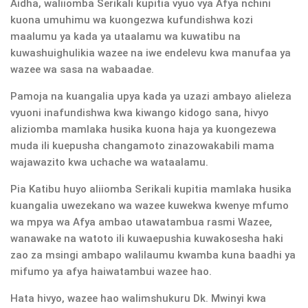
Aidha, waliiomba Serikali kupitia vyuo vya Afya nchini
kuona umuhimu wa kuongezwa kufundishwa kozi
maalumu ya kada ya utaalamu wa kuwatibu na
kuwashuighulikia wazee na iwe endelevu kwa manufaa ya
wazee wa sasa na wabaadae.
Pamoja na kuangalia upya kada ya uzazi ambayo alieleza
vyuoni inafundishwa kwa kiwango kidogo sana, hivyo
aliziomba mamlaka husika kuona haja ya kuongezewa
muda ili kuepusha changamoto zinazowakabili mama
wajawazito kwa uchache wa wataalamu.
Pia Katibu huyo aliiomba Serikali kupitia mamlaka husika
kuangalia uwezekano wa wazee kuwekwa kwenye mfumo
wa mpya wa Afya ambao utawatambua rasmi Wazee,
wanawake na watoto ili kuwaepushia kuwakosesha haki
zao za msingi ambapo walilaumu kwamba kuna baadhi ya
mifumo ya afya haiwatambui wazee hao.
Hata hivyo, wazee hao walimshukuru Dk. Mwinyi kwa