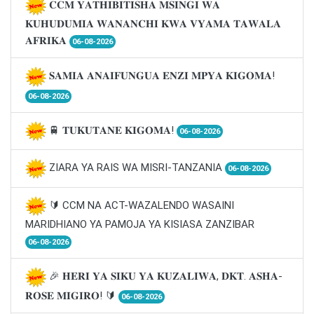
𝐂𝐂𝐌 𝐘𝐀𝐓𝐇𝐈𝐁𝐈𝐓𝐈𝐒𝐇𝐀 𝐌𝐒𝐈𝐍𝐆𝐈 𝐖𝐀
𝐊𝐔𝐇𝐔𝐃𝐔𝐌𝐈𝐀 𝐖𝐀𝐍𝐀𝐍𝐂𝐇𝐈 𝐊𝐖𝐀 𝐕𝐘𝐀𝐌𝐀 𝐓𝐀𝐖𝐀𝐋𝐀
𝐀𝐅𝐑𝐈𝐊𝐀
06-08-2026
𝐒𝐀𝐌𝐈𝐀 𝐀𝐍𝐀𝐈𝐅𝐔𝐍𝐆𝐔𝐀 𝐄𝐍𝐙𝐈 𝐌𝐏𝐘𝐀 𝐊𝐈𝐆𝐎𝐌𝐀!
06-08-2026
🚆 𝐓𝐔𝐊𝐔𝐓𝐀𝐍𝐄 𝐊𝐈𝐆𝐎𝐌𝐀!
06-08-2026
ZIARA YA RAIS WA MISRI-TANZANIA
06-08-2026
🔰 CCM NA ACT-WAZALENDO WASAINI
MARIDHIANO YA PAMOJA YA KISIASA ZANZIBAR
06-08-2026
🎉 𝐇𝐄𝐑𝐈 𝐘𝐀 𝐒𝐈𝐊𝐔 𝐘𝐀 𝐊𝐔𝐙𝐀𝐋𝐈𝐖𝐀, 𝐃𝐊𝐓. 𝐀𝐒𝐇𝐀-
𝐑𝐎𝐒𝐄 𝐌𝐈𝐆𝐈𝐑𝐎! 🔰
06-08-2026