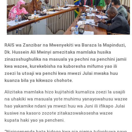
RAIS wa Zanzibar na Mwenyekiti wa Baraza la Mapinduzi,
Dk. Hussein Ali Mwinyi amezitaka mamlaka husika
zinazoshughulika na masuala ya pechni na penchini jamii
kwa wazee, kurekebisha na kuboresha mifumo yao ili
zoezi la utoaji wa penchi kwa mwezi Julai mwaka huu
kuanza bila ya kikwazo chohote.
Alizitaka mamlaka hizo kujitahidi kumaliza zoezi la usajili
na uhakiki wa masuala yote muhimu yanayowahusu wazee
hao yakamike ndani ya mwezi huu wa Juni ili ifikapo Julai
kusiwe na kasoro zozote zitakazowakosesha wazee
kupata haki yao ya pencheni.
“Nisingependa hata kidogo kwa nia njema tuliyokuwa nayo