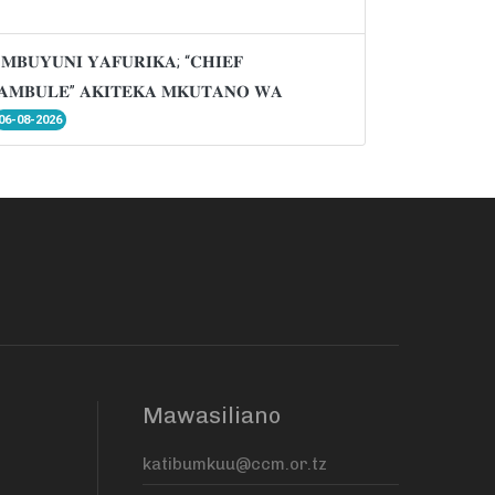
𝐌𝐁𝐔𝐘𝐔𝐍𝐈 𝐘𝐀𝐅𝐔𝐑𝐈𝐊𝐀; “𝐂𝐇𝐈𝐄𝐅
𝐌𝐁𝐔𝐋𝐄” 𝐀𝐊𝐈𝐓𝐄𝐊𝐀 𝐌𝐊𝐔𝐓𝐀𝐍𝐎 𝐖𝐀
06-08-2026
Mawasiliano