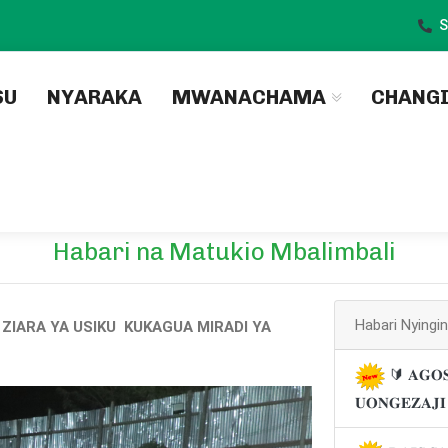
S
)
SU
NYARAKA
MWANACHAMA
CHANG
Habari na Matukio Mbalimbali
Habari Nyingi
ZIARA YA USIKU KUKAGUA MIRADI YA
🔰 𝐀𝐆𝐎𝐒
𝐔𝐎𝐍𝐆𝐄𝐙𝐀𝐉