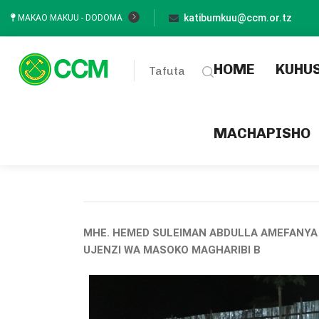
katibumkuu@ccm.or.tz
MAKAO MAKUU - DODOMA
(current
HOME
KUHU
Tafuta
MACHAPISHO
MHE. HEMED SULEIMAN ABDULLA AMEFANYA 
UJENZI WA MASOKO MAGHARIBI B