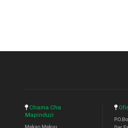
Chama Cha
Ofi
Mapinduzi
P.O.B
Makao Makuu
Dar E