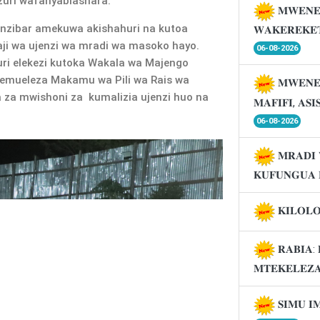
zuri wafanyabiashara.
𝐌𝐖𝐄𝐍𝐄
nzibar amekuwa akishahuri na kutoa
𝐖𝐀𝐊𝐄𝐑𝐄𝐊𝐄
ji wa ujenzi wa mradi wa masoko hayo.
06-08-2026
i elekezi kutoka Wakala wa Majengo
mueleza Makamu wa Pili wa Rais wa
𝐌𝐖𝐄𝐍𝐄
 za mwishoni za kumalizia ujenzi huo na
𝐌𝐀𝐅𝐈𝐅𝐈, 𝐀𝐒
06-08-2026
𝐌𝐑𝐀𝐃𝐈 
𝐊𝐔𝐅𝐔𝐍𝐆𝐔𝐀 
𝐊𝐈𝐋𝐎𝐋
𝐑𝐀𝐁𝐈𝐀: 
𝐌𝐓𝐄𝐊𝐄𝐋𝐄𝐙
𝐒𝐈𝐌𝐔 𝐈