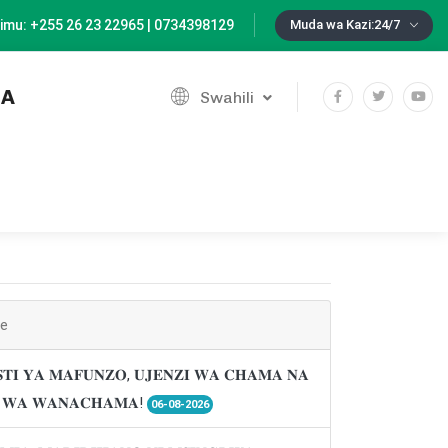
imu: +255 26 23 22965 | 0734398129
Muda wa Kazi:24/7
IA
Swahili
ne
𝐓𝐈 𝐘𝐀 𝐌𝐀𝐅𝐔𝐍𝐙𝐎, 𝐔𝐉𝐄𝐍𝐙𝐈 𝐖𝐀 𝐂𝐇𝐀𝐌𝐀 𝐍𝐀
𝐈 𝐖𝐀 𝐖𝐀𝐍𝐀𝐂𝐇𝐀𝐌𝐀!
06-08-2026