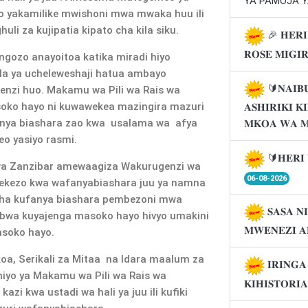
YA PAMOJA Y
yo yakamilike mwishoni mwa mwaka huu ili
i za kujipatia kipato cha kila siku.
🎉 𝐇𝐄𝐑𝐈
𝐑𝐎𝐒𝐄 𝐌𝐈𝐆𝐈
gozo anayoitoa katika miradi hiyo
ila ya ucheleweshaji hatua ambayo
🔰𝐍𝐀𝐈𝐁
enzi huo. Makamu wa Pili wa Rais wa
soko hayo ni kuwawekea mazingira mazuri
𝐀𝐒𝐇𝐈𝐑𝐈𝐊𝐈 
anya biashara zao kwa usalama wa afya
𝐌𝐊𝐎𝐀 𝐖𝐀 
o yasiyo rasmi.
🔰𝐇𝐄𝐑𝐈 
wa Zanzibar amewaagiza Wakurugenzi wa
06-08-2026
ekezo kwa wafanyabiashara juu ya namna
ha kufanya biashara pembezoni mwa
𝐒𝐀𝐒𝐀 𝐍
ubwa kuyajenga masoko hayo hivyo umakini
𝐌𝐖𝐄𝐍𝐄𝐙𝐈 𝐀
asoko hayo.
koa, Serikali za Mitaa na Idara maalum za
𝐈𝐑𝐈𝐍𝐆
iyo ya Makamu wa Pili wa Rais wa
𝐊𝐈𝐇𝐈𝐒𝐓𝐎𝐑𝐈
zi kwa ustadi wa hali ya juu ili kufiki