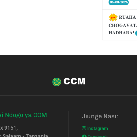
06-08-2026
𝐑𝐔𝐀𝐇𝐀 
𝐂𝐇𝐎𝐆𝐀𝐕𝐀𝐓
𝐇𝐀𝐃𝐇𝐀𝐑𝐀!
si Ndogo ya CCM
Jiunge Nasi:
ox 9151,
Instagram
s Salaam - Tanzania
Facebook