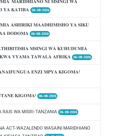
𝐌𝐈𝐀: 𝐌𝐀𝐑𝐈𝐃𝐇𝐈𝐀𝐍𝐎 𝐍𝐈 𝐌𝐒𝐈𝐍𝐆𝐈 𝐖𝐀
 𝐘𝐀 𝐊𝐀𝐓𝐈𝐁𝐀
06-08-2026
𝐌𝐈𝐀 𝐀𝐒𝐇𝐈𝐑𝐈𝐊𝐈 𝐌𝐀𝐀𝐃𝐇𝐈𝐌𝐈𝐒𝐇𝐎 𝐘𝐀 𝐒𝐈𝐊𝐔
𝐀𝐀 𝐃𝐎𝐃𝐎𝐌𝐀
06-08-2026
𝐓𝐇𝐈𝐁𝐈𝐓𝐈𝐒𝐇𝐀 𝐌𝐒𝐈𝐍𝐆𝐈 𝐖𝐀 𝐊𝐔𝐇𝐔𝐃𝐔𝐌𝐈𝐀
 𝐊𝐖𝐀 𝐕𝐘𝐀𝐌𝐀 𝐓𝐀𝐖𝐀𝐋𝐀 𝐀𝐅𝐑𝐈𝐊𝐀
06-08-2026
𝐀𝐍𝐀𝐈𝐅𝐔𝐍𝐆𝐔𝐀 𝐄𝐍𝐙𝐈 𝐌𝐏𝐘𝐀 𝐊𝐈𝐆𝐎𝐌𝐀!
𝐓𝐀𝐍𝐄 𝐊𝐈𝐆𝐎𝐌𝐀!
06-08-2026
A RAIS WA MISRI-TANZANIA
06-08-2026
 NA ACT-WAZALENDO WASAINI MARIDHIANO