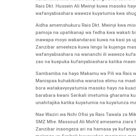
Rais Dkt. Hussein Ali Mwinyi kuwa masoko ha
wafanyabiashara waweze kuyatumia kwa shughul
Aidha amemshukuru Rais Dkt. Mwinyi kwa mion
pamoja na upatikanaji wa fedha kwa wakati b
inawapa moyo wakandarasi kuwa na kasi ya uj
Zanzibar ameeleza kuwa lengo la kujenga ma
wafanyabiashara na wananchi ili waweze kuf
zao na kuepuka kufanyabiashara katika maene
Sambamba na hayo Makamu wa Pili wa Rais 
Manispaa kuhakikisha wanatoa elimu na mael
bora watakavyoyatumia masoko hayo na kuac
barabara kwani Serikali imetumia gharama k
unahitajika katika kuyatumia na kuyatunza m
Nae Waziri wa Nchi Ofisi ya Rais Tawala za Mi
SMZ Mhe. Massoud Ali Moh'd amesema ziara h
Zanzibar inaongeza ari na hamasa ya kufanya ka