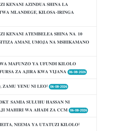
𝐈 𝐊𝐄𝐍𝐀𝐍𝐈 𝐀𝐙𝐈𝐍𝐃𝐔𝐀 𝐒𝐇𝐈𝐍𝐀 𝐋𝐀
𝐖𝐀 𝐌𝐋𝐀𝐍𝐃𝐄𝐆𝐄, 𝐊𝐈𝐋𝐎𝐒𝐀-𝐈𝐑𝐈𝐍𝐆𝐀
𝐈 𝐊𝐄𝐍𝐀𝐍𝐈 𝐀𝐓𝐄𝐌𝐁𝐄𝐋𝐄𝐀 𝐒𝐇𝐈𝐍𝐀 𝐍𝐀. 𝟏𝟎
𝐈𝐒𝐈𝐓𝐈𝐙𝐀 𝐀𝐌𝐀𝐍𝐈, 𝐔𝐌𝐎𝐉𝐀 𝐍𝐀 𝐌𝐒𝐇𝐈𝐊𝐀𝐌𝐀𝐍𝐎
𝐖𝐀 𝐌𝐀𝐅𝐔𝐍𝐙𝐎 𝐘𝐀 𝐔𝐅𝐔𝐍𝐃𝐈 𝐊𝐈𝐋𝐎𝐋𝐎
𝐔𝐑𝐒𝐀 𝐙𝐀 𝐀𝐉𝐈𝐑𝐀 𝐊𝐖𝐀 𝐕𝐈𝐉𝐀𝐍𝐀
06-08-2026
, 𝐙𝐀𝐌𝐔 𝐘𝐄𝐍𝐔 𝐍𝐈 𝐋𝐄𝐎!
06-08-2026
𝐃𝐊𝐓. 𝐒𝐀𝐌𝐈𝐀 𝐒𝐔𝐋𝐔𝐇𝐔 𝐇𝐀𝐒𝐒𝐀𝐍 𝐍𝐈
𝐉𝐈 𝐌𝐀𝐇𝐈𝐑𝐈 𝐖𝐀 𝐀𝐇𝐀𝐃𝐈 𝐙𝐀 𝐂𝐂𝐌
06-08-2026
𝐌𝐄𝐈𝐓𝐀, 𝐍𝐄𝐄𝐌𝐀 𝐘𝐀 𝐔𝐓𝐀𝐓𝐔𝐙𝐈 𝐊𝐈𝐋𝐎𝐋𝐎!