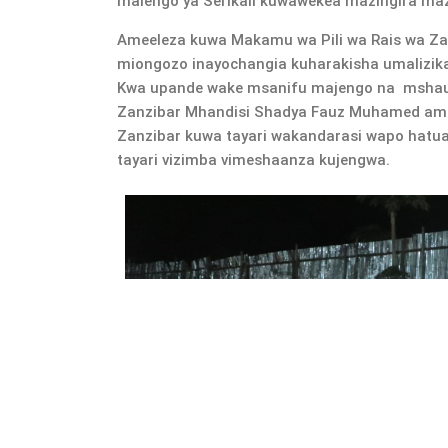
malengo ya Serikali kuwawekea mazingira ma
Ameeleza kuwa Makamu wa Pili wa Rais wa Za
miongozo inayochangia kuharakisha umalizika
Kwa upande wake msanifu majengo na mshaur
Zanzibar Mhandisi Shadya Fauz Muhamed ame
Zanzibar kuwa tayari wakandarasi wapo hatua
tayari vizimba vimeshaanza kujengwa.