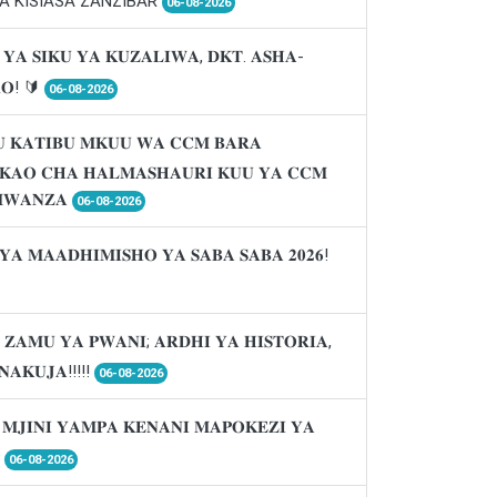
A KISIASA ZANZIBAR
06-08-2026
 𝐘𝐀 𝐒𝐈𝐊𝐔 𝐘𝐀 𝐊𝐔𝐙𝐀𝐋𝐈𝐖𝐀, 𝐃𝐊𝐓. 𝐀𝐒𝐇𝐀-
𝐑𝐎! 🔰
06-08-2026
 𝐊𝐀𝐓𝐈𝐁𝐔 𝐌𝐊𝐔𝐔 𝐖𝐀 𝐂𝐂𝐌 𝐁𝐀𝐑𝐀
𝐈𝐊𝐀𝐎 𝐂𝐇𝐀 𝐇𝐀𝐋𝐌𝐀𝐒𝐇𝐀𝐔𝐑𝐈 𝐊𝐔𝐔 𝐘𝐀 𝐂𝐂𝐌
𝐖𝐀𝐍𝐙𝐀
06-08-2026
𝐘𝐀 𝐌𝐀𝐀𝐃𝐇𝐈𝐌𝐈𝐒𝐇𝐎 𝐘𝐀 𝐒𝐀𝐁𝐀 𝐒𝐀𝐁𝐀 𝟐𝟎𝟐𝟔!
 𝐙𝐀𝐌𝐔 𝐘𝐀 𝐏𝐖𝐀𝐍𝐈; 𝐀𝐑𝐃𝐇𝐈 𝐘𝐀 𝐇𝐈𝐒𝐓𝐎𝐑𝐈𝐀,
𝐍𝐀𝐊𝐔𝐉𝐀!!!!!
06-08-2026
 𝐌𝐉𝐈𝐍𝐈 𝐘𝐀𝐌𝐏𝐀 𝐊𝐄𝐍𝐀𝐍𝐈 𝐌𝐀𝐏𝐎𝐊𝐄𝐙𝐈 𝐘𝐀

06-08-2026