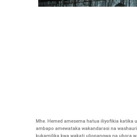
Mhe. Hemed amesema hatua iliyofikia katika u
ambapo amewataka wakandarasi na washauri el
kukamilika kwa wakati uliopangwa na ubora w