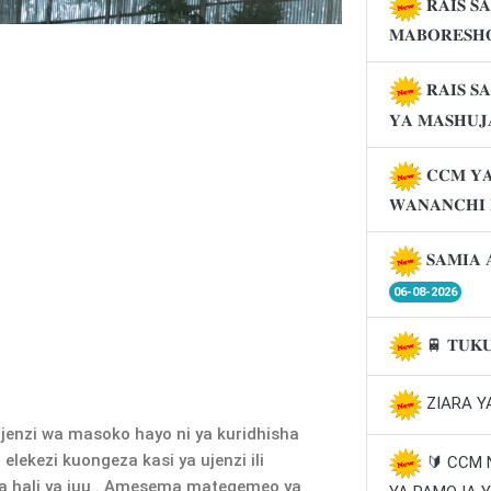
𝐑𝐀𝐈𝐒 𝐒
𝐌𝐀𝐁𝐎𝐑𝐄𝐒𝐇
𝐑𝐀𝐈𝐒 𝐒
𝐘𝐀 𝐌𝐀𝐒𝐇𝐔
𝐂𝐂𝐌 𝐘𝐀
𝐖𝐀𝐍𝐀𝐍𝐂𝐇𝐈
𝐒𝐀𝐌𝐈𝐀 
06-08-2026
🚆 𝐓𝐔𝐊
ZIARA Y
jenzi wa masoko hayo ni ya kuridhisha
ekezi kuongeza kasi ya ujenzi ili
🔰 CCM
a hali ya juu . Amesema mategemeo ya