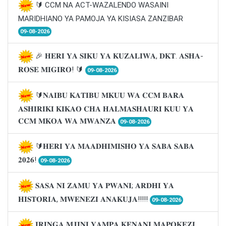
🔰 CCM NA ACT-WAZALENDO WASAINI
MARIDHIANO YA PAMOJA YA KISIASA ZANZIBAR
09-08-2026
🎉 𝐇𝐄𝐑𝐈 𝐘𝐀 𝐒𝐈𝐊𝐔 𝐘𝐀 𝐊𝐔𝐙𝐀𝐋𝐈𝐖𝐀, 𝐃𝐊𝐓. 𝐀𝐒𝐇𝐀-
𝐑𝐎𝐒𝐄 𝐌𝐈𝐆𝐈𝐑𝐎! 🔰
09-08-2026
🔰𝐍𝐀𝐈𝐁𝐔 𝐊𝐀𝐓𝐈𝐁𝐔 𝐌𝐊𝐔𝐔 𝐖𝐀 𝐂𝐂𝐌 𝐁𝐀𝐑𝐀
𝐀𝐒𝐇𝐈𝐑𝐈𝐊𝐈 𝐊𝐈𝐊𝐀𝐎 𝐂𝐇𝐀 𝐇𝐀𝐋𝐌𝐀𝐒𝐇𝐀𝐔𝐑𝐈 𝐊𝐔𝐔 𝐘𝐀
𝐂𝐂𝐌 𝐌𝐊𝐎𝐀 𝐖𝐀 𝐌𝐖𝐀𝐍𝐙𝐀
09-08-2026
🔰𝐇𝐄𝐑𝐈 𝐘𝐀 𝐌𝐀𝐀𝐃𝐇𝐈𝐌𝐈𝐒𝐇𝐎 𝐘𝐀 𝐒𝐀𝐁𝐀 𝐒𝐀𝐁𝐀
𝟐𝟎𝟐𝟔!
09-08-2026
𝐒𝐀𝐒𝐀 𝐍𝐈 𝐙𝐀𝐌𝐔 𝐘𝐀 𝐏𝐖𝐀𝐍𝐈; 𝐀𝐑𝐃𝐇𝐈 𝐘𝐀
𝐇𝐈𝐒𝐓𝐎𝐑𝐈𝐀, 𝐌𝐖𝐄𝐍𝐄𝐙𝐈 𝐀𝐍𝐀𝐊𝐔𝐉𝐀!!!!!
09-08-2026
𝐈𝐑𝐈𝐍𝐆𝐀 𝐌𝐉𝐈𝐍𝐈 𝐘𝐀𝐌𝐏𝐀 𝐊𝐄𝐍𝐀𝐍𝐈 𝐌𝐀𝐏𝐎𝐊𝐄𝐙𝐈