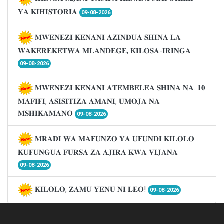
𝐘𝐀 𝐊𝐈𝐇𝐈𝐒𝐓𝐎𝐑𝐈𝐀
09-08-2026
𝐌𝐖𝐄𝐍𝐄𝐙𝐈 𝐊𝐄𝐍𝐀𝐍𝐈 𝐀𝐙𝐈𝐍𝐃𝐔𝐀 𝐒𝐇𝐈𝐍𝐀 𝐋𝐀
𝐖𝐀𝐊𝐄𝐑𝐄𝐊𝐄𝐓𝐖𝐀 𝐌𝐋𝐀𝐍𝐃𝐄𝐆𝐄, 𝐊𝐈𝐋𝐎𝐒𝐀-𝐈𝐑𝐈𝐍𝐆𝐀
09-08-2026
𝐌𝐖𝐄𝐍𝐄𝐙𝐈 𝐊𝐄𝐍𝐀𝐍𝐈 𝐀𝐓𝐄𝐌𝐁𝐄𝐋𝐄𝐀 𝐒𝐇𝐈𝐍𝐀 𝐍𝐀. 𝟏𝟎
𝐌𝐀𝐅𝐈𝐅𝐈, 𝐀𝐒𝐈𝐒𝐈𝐓𝐈𝐙𝐀 𝐀𝐌𝐀𝐍𝐈, 𝐔𝐌𝐎𝐉𝐀 𝐍𝐀
𝐌𝐒𝐇𝐈𝐊𝐀𝐌𝐀𝐍𝐎
09-08-2026
𝐌𝐑𝐀𝐃𝐈 𝐖𝐀 𝐌𝐀𝐅𝐔𝐍𝐙𝐎 𝐘𝐀 𝐔𝐅𝐔𝐍𝐃𝐈 𝐊𝐈𝐋𝐎𝐋𝐎
𝐊𝐔𝐅𝐔𝐍𝐆𝐔𝐀 𝐅𝐔𝐑𝐒𝐀 𝐙𝐀 𝐀𝐉𝐈𝐑𝐀 𝐊𝐖𝐀 𝐕𝐈𝐉𝐀𝐍𝐀
09-08-2026
𝐊𝐈𝐋𝐎𝐋𝐎, 𝐙𝐀𝐌𝐔 𝐘𝐄𝐍𝐔 𝐍𝐈 𝐋𝐄𝐎!
09-08-2026