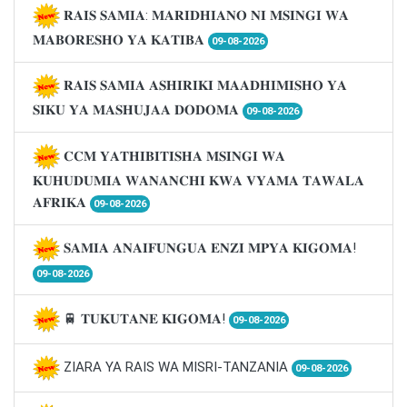
𝐑𝐀𝐈𝐒 𝐒𝐀𝐌𝐈𝐀: 𝐌𝐀𝐑𝐈𝐃𝐇𝐈𝐀𝐍𝐎 𝐍𝐈 𝐌𝐒𝐈𝐍𝐆𝐈 𝐖𝐀
𝐌𝐀𝐁𝐎𝐑𝐄𝐒𝐇𝐎 𝐘𝐀 𝐊𝐀𝐓𝐈𝐁𝐀
09-08-2026
𝐑𝐀𝐈𝐒 𝐒𝐀𝐌𝐈𝐀 𝐀𝐒𝐇𝐈𝐑𝐈𝐊𝐈 𝐌𝐀𝐀𝐃𝐇𝐈𝐌𝐈𝐒𝐇𝐎 𝐘𝐀
𝐒𝐈𝐊𝐔 𝐘𝐀 𝐌𝐀𝐒𝐇𝐔𝐉𝐀𝐀 𝐃𝐎𝐃𝐎𝐌𝐀
09-08-2026
𝐂𝐂𝐌 𝐘𝐀𝐓𝐇𝐈𝐁𝐈𝐓𝐈𝐒𝐇𝐀 𝐌𝐒𝐈𝐍𝐆𝐈 𝐖𝐀
𝐊𝐔𝐇𝐔𝐃𝐔𝐌𝐈𝐀 𝐖𝐀𝐍𝐀𝐍𝐂𝐇𝐈 𝐊𝐖𝐀 𝐕𝐘𝐀𝐌𝐀 𝐓𝐀𝐖𝐀𝐋𝐀
𝐀𝐅𝐑𝐈𝐊𝐀
09-08-2026
𝐒𝐀𝐌𝐈𝐀 𝐀𝐍𝐀𝐈𝐅𝐔𝐍𝐆𝐔𝐀 𝐄𝐍𝐙𝐈 𝐌𝐏𝐘𝐀 𝐊𝐈𝐆𝐎𝐌𝐀!
09-08-2026
🚆 𝐓𝐔𝐊𝐔𝐓𝐀𝐍𝐄 𝐊𝐈𝐆𝐎𝐌𝐀!
09-08-2026
ZIARA YA RAIS WA MISRI-TANZANIA
09-08-2026