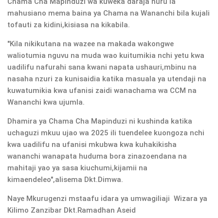
Chama Cha Mapinduzi wa kuweka daraja huru la
mahusiano mema baina ya Chama na Wananchi bila kujali
tofauti za kidini,kisiasa na kikabila.
"Kila nikikutana na wazee na makada wakongwe
waliotumia nguvu na muda wao kuitumikia nchi yetu kwa
uadilifu nafurahi sana kwani napata ushauri,mbinu na
nasaha nzuri za kunisaidia katika masuala ya utendaji na
kuwatumikia kwa ufanisi zaidi wanachama wa CCM na
Wananchi kwa ujumla.
Dhamira ya Chama Cha Mapinduzi ni kushinda katika
uchaguzi mkuu ujao wa 2025 ili tuendelee kuongoza nchi
kwa uadilifu na ufanisi mkubwa kwa kuhakikisha
wananchi wanapata huduma bora zinazoendana na
mahitaji yao ya sasa kiuchumi,kijamii na
kimaendeleo",alisema Dkt.Dimwa.
Naye Mkurugenzi mstaafu idara ya umwagiliaji Wizara ya
Kilimo Zanzibar Dkt.Ramadhan Aseid