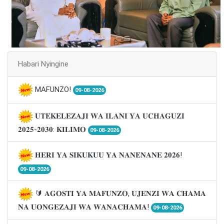
Habari Nyingine
MAFUNZO!
09-08-2026
𝐔𝐓𝐄𝐊𝐄𝐋𝐄𝐙𝐀𝐉𝐈 𝐖𝐀 𝐈𝐋𝐀𝐍𝐈 𝐘𝐀 𝐔𝐂𝐇𝐀𝐆𝐔𝐙𝐈
𝟐𝟎𝟐𝟓-𝟐𝟎𝟑𝟎: 𝐊𝐈𝐋𝐈𝐌𝐎
09-08-2026
𝐇𝐄𝐑𝐈 𝐘𝐀 𝐒𝐈𝐊𝐔𝐊𝐔𝐔 𝐘𝐀 𝐍𝐀𝐍𝐄𝐍𝐀𝐍𝐄 𝟐𝟎𝟐𝟔!
09-08-2026
🔰 𝐀𝐆𝐎𝐒𝐓𝐈 𝐘𝐀 𝐌𝐀𝐅𝐔𝐍𝐙𝐎, 𝐔𝐉𝐄𝐍𝐙𝐈 𝐖𝐀 𝐂𝐇𝐀𝐌𝐀
𝐍𝐀 𝐔𝐎𝐍𝐆𝐄𝐙𝐀𝐉𝐈 𝐖𝐀 𝐖𝐀𝐍𝐀𝐂𝐇𝐀𝐌𝐀!
09-08-2026