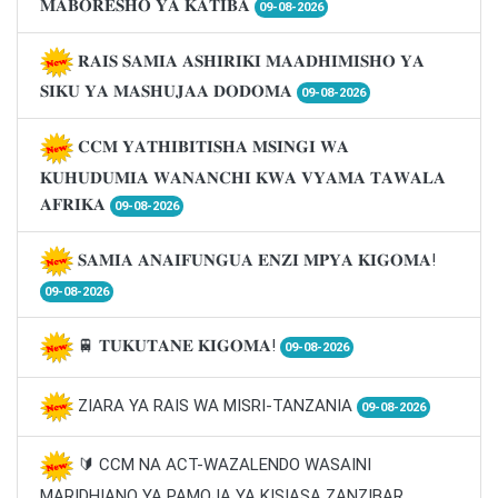
𝐌𝐀𝐁𝐎𝐑𝐄𝐒𝐇𝐎 𝐘𝐀 𝐊𝐀𝐓𝐈𝐁𝐀
09-08-2026
𝐑𝐀𝐈𝐒 𝐒𝐀𝐌𝐈𝐀 𝐀𝐒𝐇𝐈𝐑𝐈𝐊𝐈 𝐌𝐀𝐀𝐃𝐇𝐈𝐌𝐈𝐒𝐇𝐎 𝐘𝐀
𝐒𝐈𝐊𝐔 𝐘𝐀 𝐌𝐀𝐒𝐇𝐔𝐉𝐀𝐀 𝐃𝐎𝐃𝐎𝐌𝐀
09-08-2026
𝐂𝐂𝐌 𝐘𝐀𝐓𝐇𝐈𝐁𝐈𝐓𝐈𝐒𝐇𝐀 𝐌𝐒𝐈𝐍𝐆𝐈 𝐖𝐀
𝐊𝐔𝐇𝐔𝐃𝐔𝐌𝐈𝐀 𝐖𝐀𝐍𝐀𝐍𝐂𝐇𝐈 𝐊𝐖𝐀 𝐕𝐘𝐀𝐌𝐀 𝐓𝐀𝐖𝐀𝐋𝐀
𝐀𝐅𝐑𝐈𝐊𝐀
09-08-2026
𝐒𝐀𝐌𝐈𝐀 𝐀𝐍𝐀𝐈𝐅𝐔𝐍𝐆𝐔𝐀 𝐄𝐍𝐙𝐈 𝐌𝐏𝐘𝐀 𝐊𝐈𝐆𝐎𝐌𝐀!
09-08-2026
🚆 𝐓𝐔𝐊𝐔𝐓𝐀𝐍𝐄 𝐊𝐈𝐆𝐎𝐌𝐀!
09-08-2026
ZIARA YA RAIS WA MISRI-TANZANIA
09-08-2026
🔰 CCM NA ACT-WAZALENDO WASAINI
MARIDHIANO YA PAMOJA YA KISIASA ZANZIBAR