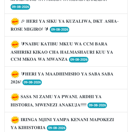
09-08-2026
🎉 𝐇𝐄𝐑𝐈 𝐘𝐀 𝐒𝐈𝐊𝐔 𝐘𝐀 𝐊𝐔𝐙𝐀𝐋𝐈𝐖𝐀, 𝐃𝐊𝐓. 𝐀𝐒𝐇𝐀-
𝐑𝐎𝐒𝐄 𝐌𝐈𝐆𝐈𝐑𝐎! 🔰
09-08-2026
🔰𝐍𝐀𝐈𝐁𝐔 𝐊𝐀𝐓𝐈𝐁𝐔 𝐌𝐊𝐔𝐔 𝐖𝐀 𝐂𝐂𝐌 𝐁𝐀𝐑𝐀
𝐀𝐒𝐇𝐈𝐑𝐈𝐊𝐈 𝐊𝐈𝐊𝐀𝐎 𝐂𝐇𝐀 𝐇𝐀𝐋𝐌𝐀𝐒𝐇𝐀𝐔𝐑𝐈 𝐊𝐔𝐔 𝐘𝐀
𝐂𝐂𝐌 𝐌𝐊𝐎𝐀 𝐖𝐀 𝐌𝐖𝐀𝐍𝐙𝐀
09-08-2026
🔰𝐇𝐄𝐑𝐈 𝐘𝐀 𝐌𝐀𝐀𝐃𝐇𝐈𝐌𝐈𝐒𝐇𝐎 𝐘𝐀 𝐒𝐀𝐁𝐀 𝐒𝐀𝐁𝐀
𝟐𝟎𝟐𝟔!
09-08-2026
𝐒𝐀𝐒𝐀 𝐍𝐈 𝐙𝐀𝐌𝐔 𝐘𝐀 𝐏𝐖𝐀𝐍𝐈; 𝐀𝐑𝐃𝐇𝐈 𝐘𝐀
𝐇𝐈𝐒𝐓𝐎𝐑𝐈𝐀, 𝐌𝐖𝐄𝐍𝐄𝐙𝐈 𝐀𝐍𝐀𝐊𝐔𝐉𝐀!!!!!
09-08-2026
𝐈𝐑𝐈𝐍𝐆𝐀 𝐌𝐉𝐈𝐍𝐈 𝐘𝐀𝐌𝐏𝐀 𝐊𝐄𝐍𝐀𝐍𝐈 𝐌𝐀𝐏𝐎𝐊𝐄𝐙𝐈
𝐘𝐀 𝐊𝐈𝐇𝐈𝐒𝐓𝐎𝐑𝐈𝐀
09-08-2026