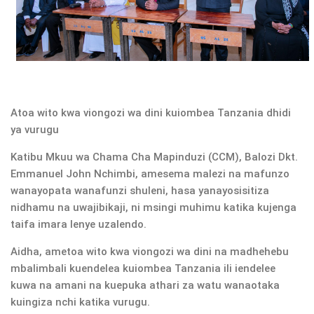
Atoa wito kwa viongozi wa dini kuiombea Tanzania dhidi
ya vurugu
Katibu Mkuu wa Chama Cha Mapinduzi (CCM), Balozi Dkt.
Emmanuel John Nchimbi, amesema malezi na mafunzo
wanayopata wanafunzi shuleni, hasa yanayosisitiza
nidhamu na uwajibikaji, ni msingi muhimu katika kujenga
taifa imara lenye uzalendo.
Aidha, ametoa wito kwa viongozi wa dini na madhehebu
mbalimbali kuendelea kuiombea Tanzania ili iendelee
kuwa na amani na kuepuka athari za watu wanaotaka
kuingiza nchi katika vurugu.