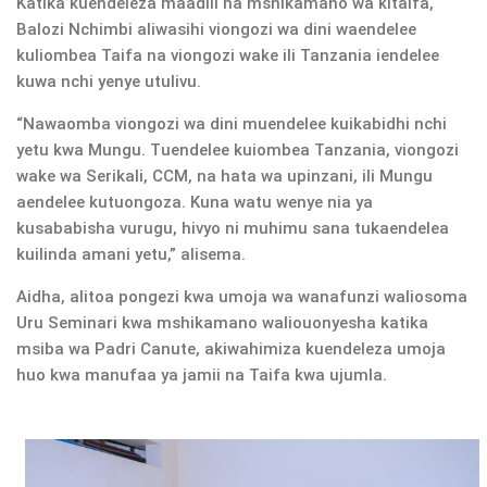
Katika kuendeleza maadili na mshikamano wa kitaifa,
Balozi Nchimbi aliwasihi viongozi wa dini waendelee
kuliombea Taifa na viongozi wake ili Tanzania iendelee
kuwa nchi yenye utulivu.
“Nawaomba viongozi wa dini muendelee kuikabidhi nchi
yetu kwa Mungu. Tuendelee kuiombea Tanzania, viongozi
wake wa Serikali, CCM, na hata wa upinzani, ili Mungu
aendelee kutuongoza. Kuna watu wenye nia ya
kusababisha vurugu, hivyo ni muhimu sana tukaendelea
kuilinda amani yetu,” alisema.
Aidha, alitoa pongezi kwa umoja wa wanafunzi waliosoma
Uru Seminari kwa mshikamano waliouonyesha katika
msiba wa Padri Canute, akiwahimiza kuendeleza umoja
huo kwa manufaa ya jamii na Taifa kwa ujumla.