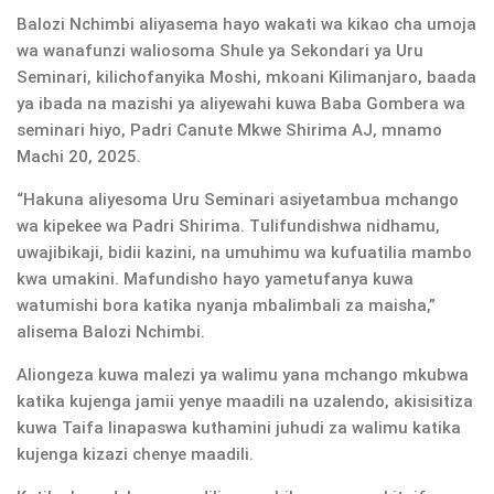
Balozi Nchimbi aliyasema hayo wakati wa kikao cha umoja
wa wanafunzi waliosoma Shule ya Sekondari ya Uru
Seminari, kilichofanyika Moshi, mkoani Kilimanjaro, baada
ya ibada na mazishi ya aliyewahi kuwa Baba Gombera wa
seminari hiyo, Padri Canute Mkwe Shirima AJ, mnamo
Machi 20, 2025.
“Hakuna aliyesoma Uru Seminari asiyetambua mchango
wa kipekee wa Padri Shirima. Tulifundishwa nidhamu,
uwajibikaji, bidii kazini, na umuhimu wa kufuatilia mambo
kwa umakini. Mafundisho hayo yametufanya kuwa
watumishi bora katika nyanja mbalimbali za maisha,”
alisema Balozi Nchimbi.
Aliongeza kuwa malezi ya walimu yana mchango mkubwa
katika kujenga jamii yenye maadili na uzalendo, akisisitiza
kuwa Taifa linapaswa kuthamini juhudi za walimu katika
kujenga kizazi chenye maadili.