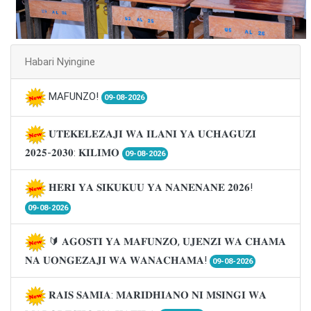
Habari Nyingine
MAFUNZO!
09-08-2026
𝐔𝐓𝐄𝐊𝐄𝐋𝐄𝐙𝐀𝐉𝐈 𝐖𝐀 𝐈𝐋𝐀𝐍𝐈 𝐘𝐀 𝐔𝐂𝐇𝐀𝐆𝐔𝐙𝐈
𝟐𝟎𝟐𝟓-𝟐𝟎𝟑𝟎: 𝐊𝐈𝐋𝐈𝐌𝐎
09-08-2026
𝐇𝐄𝐑𝐈 𝐘𝐀 𝐒𝐈𝐊𝐔𝐊𝐔𝐔 𝐘𝐀 𝐍𝐀𝐍𝐄𝐍𝐀𝐍𝐄 𝟐𝟎𝟐𝟔!
09-08-2026
🔰 𝐀𝐆𝐎𝐒𝐓𝐈 𝐘𝐀 𝐌𝐀𝐅𝐔𝐍𝐙𝐎, 𝐔𝐉𝐄𝐍𝐙𝐈 𝐖𝐀 𝐂𝐇𝐀𝐌𝐀
𝐍𝐀 𝐔𝐎𝐍𝐆𝐄𝐙𝐀𝐉𝐈 𝐖𝐀 𝐖𝐀𝐍𝐀𝐂𝐇𝐀𝐌𝐀!
09-08-2026
𝐑𝐀𝐈𝐒 𝐒𝐀𝐌𝐈𝐀: 𝐌𝐀𝐑𝐈𝐃𝐇𝐈𝐀𝐍𝐎 𝐍𝐈 𝐌𝐒𝐈𝐍𝐆𝐈 𝐖𝐀