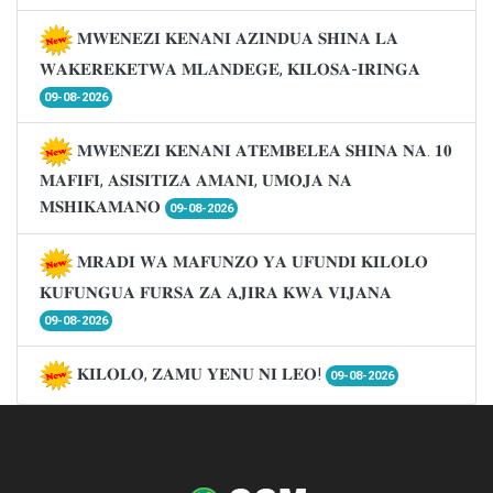
𝐌𝐖𝐄𝐍𝐄𝐙𝐈 𝐊𝐄𝐍𝐀𝐍𝐈 𝐀𝐙𝐈𝐍𝐃𝐔𝐀 𝐒𝐇𝐈𝐍𝐀 𝐋𝐀
𝐖𝐀𝐊𝐄𝐑𝐄𝐊𝐄𝐓𝐖𝐀 𝐌𝐋𝐀𝐍𝐃𝐄𝐆𝐄, 𝐊𝐈𝐋𝐎𝐒𝐀-𝐈𝐑𝐈𝐍𝐆𝐀
09-08-2026
𝐌𝐖𝐄𝐍𝐄𝐙𝐈 𝐊𝐄𝐍𝐀𝐍𝐈 𝐀𝐓𝐄𝐌𝐁𝐄𝐋𝐄𝐀 𝐒𝐇𝐈𝐍𝐀 𝐍𝐀. 𝟏𝟎
𝐌𝐀𝐅𝐈𝐅𝐈, 𝐀𝐒𝐈𝐒𝐈𝐓𝐈𝐙𝐀 𝐀𝐌𝐀𝐍𝐈, 𝐔𝐌𝐎𝐉𝐀 𝐍𝐀
𝐌𝐒𝐇𝐈𝐊𝐀𝐌𝐀𝐍𝐎
09-08-2026
𝐌𝐑𝐀𝐃𝐈 𝐖𝐀 𝐌𝐀𝐅𝐔𝐍𝐙𝐎 𝐘𝐀 𝐔𝐅𝐔𝐍𝐃𝐈 𝐊𝐈𝐋𝐎𝐋𝐎
𝐊𝐔𝐅𝐔𝐍𝐆𝐔𝐀 𝐅𝐔𝐑𝐒𝐀 𝐙𝐀 𝐀𝐉𝐈𝐑𝐀 𝐊𝐖𝐀 𝐕𝐈𝐉𝐀𝐍𝐀
09-08-2026
𝐊𝐈𝐋𝐎𝐋𝐎, 𝐙𝐀𝐌𝐔 𝐘𝐄𝐍𝐔 𝐍𝐈 𝐋𝐄𝐎!
09-08-2026