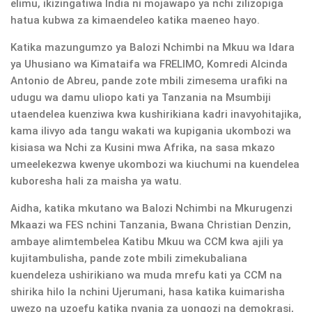
elimu, ikizingatiwa India ni mojawapo ya nchi zilizopiga
hatua kubwa za kimaendeleo katika maeneo hayo.
Katika mazungumzo ya Balozi Nchimbi na Mkuu wa Idara
ya Uhusiano wa Kimataifa wa FRELIMO, Komredi Alcinda
Antonio de Abreu, pande zote mbili zimesema urafiki na
udugu wa damu uliopo kati ya Tanzania na Msumbiji
utaendelea kuenziwa kwa kushirikiana kadri inavyohitajika,
kama ilivyo ada tangu wakati wa kupigania ukombozi wa
kisiasa wa Nchi za Kusini mwa Afrika, na sasa mkazo
umeelekezwa kwenye ukombozi wa kiuchumi na kuendelea
kuboresha hali za maisha ya watu.
Aidha, katika mkutano wa Balozi Nchimbi na Mkurugenzi
Mkaazi wa FES nchini Tanzania, Bwana Christian Denzin,
ambaye alimtembelea Katibu Mkuu wa CCM kwa ajili ya
kujitambulisha, pande zote mbili zimekubaliana
kuendeleza ushirikiano wa muda mrefu kati ya CCM na
shirika hilo la nchini Ujerumani, hasa katika kuimarisha
uwezo na uzoefu katika nyanja za uongozi na demokrasi,