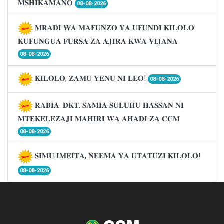
𝐌𝐒𝐇𝐈𝐊𝐀𝐌𝐀𝐍𝐎
08-08-2026
𝐌𝐑𝐀𝐃𝐈 𝐖𝐀 𝐌𝐀𝐅𝐔𝐍𝐙𝐎 𝐘𝐀 𝐔𝐅𝐔𝐍𝐃𝐈 𝐊𝐈𝐋𝐎𝐋𝐎
𝐊𝐔𝐅𝐔𝐍𝐆𝐔𝐀 𝐅𝐔𝐑𝐒𝐀 𝐙𝐀 𝐀𝐉𝐈𝐑𝐀 𝐊𝐖𝐀 𝐕𝐈𝐉𝐀𝐍𝐀
08-08-2026
𝐊𝐈𝐋𝐎𝐋𝐎, 𝐙𝐀𝐌𝐔 𝐘𝐄𝐍𝐔 𝐍𝐈 𝐋𝐄𝐎!
08-08-2026
𝐑𝐀𝐁𝐈𝐀: 𝐃𝐊𝐓. 𝐒𝐀𝐌𝐈𝐀 𝐒𝐔𝐋𝐔𝐇𝐔 𝐇𝐀𝐒𝐒𝐀𝐍 𝐍𝐈
𝐌𝐓𝐄𝐊𝐄𝐋𝐄𝐙𝐀𝐉𝐈 𝐌𝐀𝐇𝐈𝐑𝐈 𝐖𝐀 𝐀𝐇𝐀𝐃𝐈 𝐙𝐀 𝐂𝐂𝐌
08-08-2026
𝐒𝐈𝐌𝐔 𝐈𝐌𝐄𝐈𝐓𝐀, 𝐍𝐄𝐄𝐌𝐀 𝐘𝐀 𝐔𝐓𝐀𝐓𝐔𝐙𝐈 𝐊𝐈𝐋𝐎𝐋𝐎!
08-08-2026