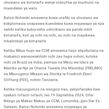
uhusiano wa kimataifa wenye manufaa ya kiuchumi na
maendeleo ya watu.
Balozi Nchimbi amesema kuwa urafiki na uhusiano wa
kidiplomasia unapaswa kuendelea kuwa mojawapo ya njia
sahihi katika kuboresha ushirikiano wa pande mbili
kimataifa, kati ya nchi na nchi, au nchi na majukwaa
mbalimbali ya kimataifa.
Katibu Mkuu huyo wa CCM amesema hayo alipokutana na
mabalozi wanaowakilishi nchi zao hapa nchini, kutoka
nchi za Brazil na India, pamoja na Mkuu wa Idara ya
Mambo ya Nje ya Chama Tawala cha Msumbiji (FRELIMO)
na Mkurugenzi Mkaazi wa Shirika la Friedrich Ebert
Stiftung (FES), nchini Tanzania.
Katika mazungumzo na viongozi hao, yaliyofanyika kwa
nyakati tofauti tofauti, leo 19 Septemba 2024, Ofisi
Ndogo ya Makao Makuu ya CCM, Lumumba, jijini Dar Es
Salaam, Balozi Nchimbi amesema mojawapo ya