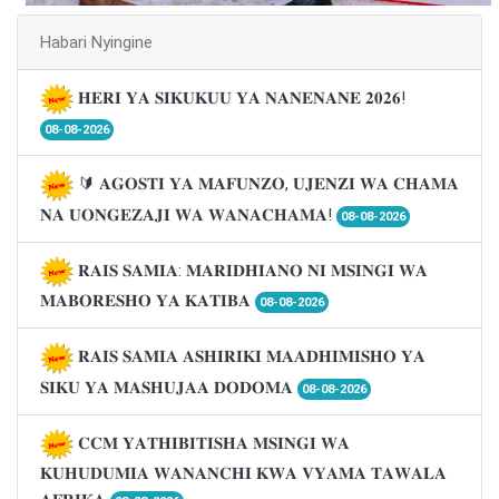
Habari Nyingine
𝐇𝐄𝐑𝐈 𝐘𝐀 𝐒𝐈𝐊𝐔𝐊𝐔𝐔 𝐘𝐀 𝐍𝐀𝐍𝐄𝐍𝐀𝐍𝐄 𝟐𝟎𝟐𝟔!
08-08-2026
🔰 𝐀𝐆𝐎𝐒𝐓𝐈 𝐘𝐀 𝐌𝐀𝐅𝐔𝐍𝐙𝐎, 𝐔𝐉𝐄𝐍𝐙𝐈 𝐖𝐀 𝐂𝐇𝐀𝐌𝐀
𝐍𝐀 𝐔𝐎𝐍𝐆𝐄𝐙𝐀𝐉𝐈 𝐖𝐀 𝐖𝐀𝐍𝐀𝐂𝐇𝐀𝐌𝐀!
08-08-2026
𝐑𝐀𝐈𝐒 𝐒𝐀𝐌𝐈𝐀: 𝐌𝐀𝐑𝐈𝐃𝐇𝐈𝐀𝐍𝐎 𝐍𝐈 𝐌𝐒𝐈𝐍𝐆𝐈 𝐖𝐀
𝐌𝐀𝐁𝐎𝐑𝐄𝐒𝐇𝐎 𝐘𝐀 𝐊𝐀𝐓𝐈𝐁𝐀
08-08-2026
𝐑𝐀𝐈𝐒 𝐒𝐀𝐌𝐈𝐀 𝐀𝐒𝐇𝐈𝐑𝐈𝐊𝐈 𝐌𝐀𝐀𝐃𝐇𝐈𝐌𝐈𝐒𝐇𝐎 𝐘𝐀
𝐒𝐈𝐊𝐔 𝐘𝐀 𝐌𝐀𝐒𝐇𝐔𝐉𝐀𝐀 𝐃𝐎𝐃𝐎𝐌𝐀
08-08-2026
𝐂𝐂𝐌 𝐘𝐀𝐓𝐇𝐈𝐁𝐈𝐓𝐈𝐒𝐇𝐀 𝐌𝐒𝐈𝐍𝐆𝐈 𝐖𝐀
𝐊𝐔𝐇𝐔𝐃𝐔𝐌𝐈𝐀 𝐖𝐀𝐍𝐀𝐍𝐂𝐇𝐈 𝐊𝐖𝐀 𝐕𝐘𝐀𝐌𝐀 𝐓𝐀𝐖𝐀𝐋𝐀