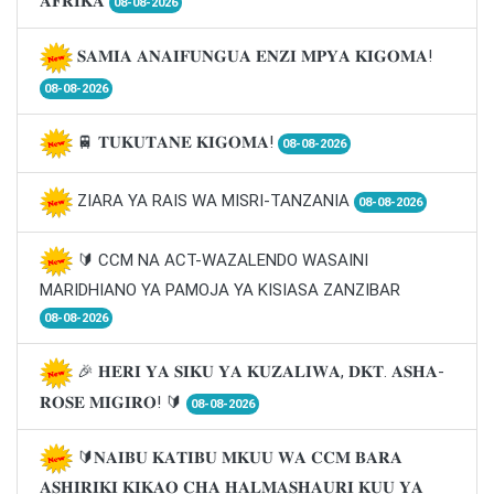
𝐀𝐅𝐑𝐈𝐊𝐀
08-08-2026
𝐒𝐀𝐌𝐈𝐀 𝐀𝐍𝐀𝐈𝐅𝐔𝐍𝐆𝐔𝐀 𝐄𝐍𝐙𝐈 𝐌𝐏𝐘𝐀 𝐊𝐈𝐆𝐎𝐌𝐀!
08-08-2026
🚆 𝐓𝐔𝐊𝐔𝐓𝐀𝐍𝐄 𝐊𝐈𝐆𝐎𝐌𝐀!
08-08-2026
ZIARA YA RAIS WA MISRI-TANZANIA
08-08-2026
🔰 CCM NA ACT-WAZALENDO WASAINI
MARIDHIANO YA PAMOJA YA KISIASA ZANZIBAR
08-08-2026
🎉 𝐇𝐄𝐑𝐈 𝐘𝐀 𝐒𝐈𝐊𝐔 𝐘𝐀 𝐊𝐔𝐙𝐀𝐋𝐈𝐖𝐀, 𝐃𝐊𝐓. 𝐀𝐒𝐇𝐀-
𝐑𝐎𝐒𝐄 𝐌𝐈𝐆𝐈𝐑𝐎! 🔰
08-08-2026
🔰𝐍𝐀𝐈𝐁𝐔 𝐊𝐀𝐓𝐈𝐁𝐔 𝐌𝐊𝐔𝐔 𝐖𝐀 𝐂𝐂𝐌 𝐁𝐀𝐑𝐀
𝐀𝐒𝐇𝐈𝐑𝐈𝐊𝐈 𝐊𝐈𝐊𝐀𝐎 𝐂𝐇𝐀 𝐇𝐀𝐋𝐌𝐀𝐒𝐇𝐀𝐔𝐑𝐈 𝐊𝐔𝐔 𝐘𝐀