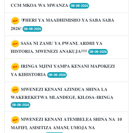
𝐂𝐂𝐌 𝐌𝐊𝐎𝐀 𝐖𝐀 𝐌𝐖𝐀𝐍𝐙𝐀
08-08-2026
🔰𝐇𝐄𝐑𝐈 𝐘𝐀 𝐌𝐀𝐀𝐃𝐇𝐈𝐌𝐈𝐒𝐇𝐎 𝐘𝐀 𝐒𝐀𝐁𝐀 𝐒𝐀𝐁𝐀
𝟐𝟎𝟐𝟔!
08-08-2026
𝐒𝐀𝐒𝐀 𝐍𝐈 𝐙𝐀𝐌𝐔 𝐘𝐀 𝐏𝐖𝐀𝐍𝐈; 𝐀𝐑𝐃𝐇𝐈 𝐘𝐀
𝐇𝐈𝐒𝐓𝐎𝐑𝐈𝐀, 𝐌𝐖𝐄𝐍𝐄𝐙𝐈 𝐀𝐍𝐀𝐊𝐔𝐉𝐀!!!!!
08-08-2026
𝐈𝐑𝐈𝐍𝐆𝐀 𝐌𝐉𝐈𝐍𝐈 𝐘𝐀𝐌𝐏𝐀 𝐊𝐄𝐍𝐀𝐍𝐈 𝐌𝐀𝐏𝐎𝐊𝐄𝐙𝐈
𝐘𝐀 𝐊𝐈𝐇𝐈𝐒𝐓𝐎𝐑𝐈𝐀
08-08-2026
𝐌𝐖𝐄𝐍𝐄𝐙𝐈 𝐊𝐄𝐍𝐀𝐍𝐈 𝐀𝐙𝐈𝐍𝐃𝐔𝐀 𝐒𝐇𝐈𝐍𝐀 𝐋𝐀
𝐖𝐀𝐊𝐄𝐑𝐄𝐊𝐄𝐓𝐖𝐀 𝐌𝐋𝐀𝐍𝐃𝐄𝐆𝐄, 𝐊𝐈𝐋𝐎𝐒𝐀-𝐈𝐑𝐈𝐍𝐆𝐀
08-08-2026
𝐌𝐖𝐄𝐍𝐄𝐙𝐈 𝐊𝐄𝐍𝐀𝐍𝐈 𝐀𝐓𝐄𝐌𝐁𝐄𝐋𝐄𝐀 𝐒𝐇𝐈𝐍𝐀 𝐍𝐀. 𝟏𝟎
𝐌𝐀𝐅𝐈𝐅𝐈, 𝐀𝐒𝐈𝐒𝐈𝐓𝐈𝐙𝐀 𝐀𝐌𝐀𝐍𝐈, 𝐔𝐌𝐎𝐉𝐀 𝐍𝐀