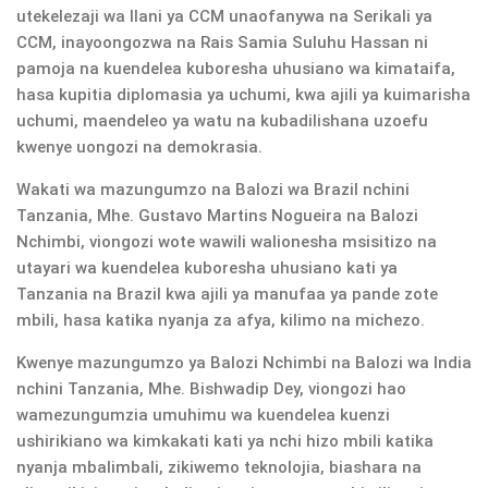
utekelezaji wa Ilani ya CCM unaofanywa na Serikali ya
CCM, inayoongozwa na Rais Samia Suluhu Hassan ni
pamoja na kuendelea kuboresha uhusiano wa kimataifa,
hasa kupitia diplomasia ya uchumi, kwa ajili ya kuimarisha
uchumi, maendeleo ya watu na kubadilishana uzoefu
kwenye uongozi na demokrasia.
Wakati wa mazungumzo na Balozi wa Brazil nchini
Tanzania, Mhe. Gustavo Martins Nogueira na Balozi
Nchimbi, viongozi wote wawili walionesha msisitizo na
utayari wa kuendelea kuboresha uhusiano kati ya
Tanzania na Brazil kwa ajili ya manufaa ya pande zote
mbili, hasa katika nyanja za afya, kilimo na michezo.
Kwenye mazungumzo ya Balozi Nchimbi na Balozi wa India
nchini Tanzania, Mhe. Bishwadip Dey, viongozi hao
wamezungumzia umuhimu wa kuendelea kuenzi
ushirikiano wa kimkakati kati ya nchi hizo mbili katika
nyanja mbalimbali, zikiwemo teknolojia, biashara na