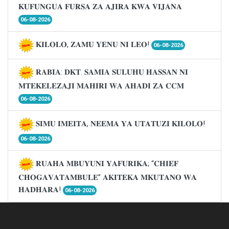
𝐊𝐔𝐅𝐔𝐍𝐆𝐔𝐀 𝐅𝐔𝐑𝐒𝐀 𝐙𝐀 𝐀𝐉𝐈𝐑𝐀 𝐊𝐖𝐀 𝐕𝐈𝐉𝐀𝐍𝐀
06-08-2026
𝐊𝐈𝐋𝐎𝐋𝐎, 𝐙𝐀𝐌𝐔 𝐘𝐄𝐍𝐔 𝐍𝐈 𝐋𝐄𝐎!
06-08-2026
𝐑𝐀𝐁𝐈𝐀: 𝐃𝐊𝐓. 𝐒𝐀𝐌𝐈𝐀 𝐒𝐔𝐋𝐔𝐇𝐔 𝐇𝐀𝐒𝐒𝐀𝐍 𝐍𝐈
𝐌𝐓𝐄𝐊𝐄𝐋𝐄𝐙𝐀𝐉𝐈 𝐌𝐀𝐇𝐈𝐑𝐈 𝐖𝐀 𝐀𝐇𝐀𝐃𝐈 𝐙𝐀 𝐂𝐂𝐌
06-08-2026
𝐒𝐈𝐌𝐔 𝐈𝐌𝐄𝐈𝐓𝐀, 𝐍𝐄𝐄𝐌𝐀 𝐘𝐀 𝐔𝐓𝐀𝐓𝐔𝐙𝐈 𝐊𝐈𝐋𝐎𝐋𝐎!
06-08-2026
𝐑𝐔𝐀𝐇𝐀 𝐌𝐁𝐔𝐘𝐔𝐍𝐈 𝐘𝐀𝐅𝐔𝐑𝐈𝐊𝐀; “𝐂𝐇𝐈𝐄𝐅
𝐂𝐇𝐎𝐆𝐀𝐕𝐀𝐓𝐀𝐌𝐁𝐔𝐋𝐄” 𝐀𝐊𝐈𝐓𝐄𝐊𝐀 𝐌𝐊𝐔𝐓𝐀𝐍𝐎 𝐖𝐀
𝐇𝐀𝐃𝐇𝐀𝐑𝐀!
06-08-2026