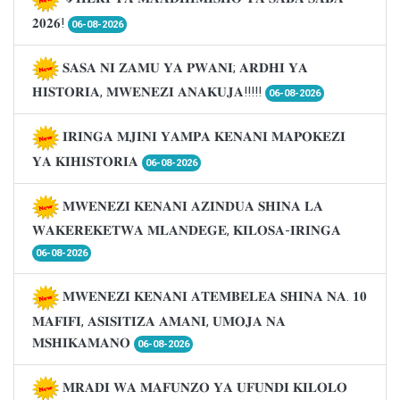
𝟐𝟎𝟐𝟔!
06-08-2026
𝐒𝐀𝐒𝐀 𝐍𝐈 𝐙𝐀𝐌𝐔 𝐘𝐀 𝐏𝐖𝐀𝐍𝐈; 𝐀𝐑𝐃𝐇𝐈 𝐘𝐀
𝐇𝐈𝐒𝐓𝐎𝐑𝐈𝐀, 𝐌𝐖𝐄𝐍𝐄𝐙𝐈 𝐀𝐍𝐀𝐊𝐔𝐉𝐀!!!!!
06-08-2026
𝐈𝐑𝐈𝐍𝐆𝐀 𝐌𝐉𝐈𝐍𝐈 𝐘𝐀𝐌𝐏𝐀 𝐊𝐄𝐍𝐀𝐍𝐈 𝐌𝐀𝐏𝐎𝐊𝐄𝐙𝐈
𝐘𝐀 𝐊𝐈𝐇𝐈𝐒𝐓𝐎𝐑𝐈𝐀
06-08-2026
𝐌𝐖𝐄𝐍𝐄𝐙𝐈 𝐊𝐄𝐍𝐀𝐍𝐈 𝐀𝐙𝐈𝐍𝐃𝐔𝐀 𝐒𝐇𝐈𝐍𝐀 𝐋𝐀
𝐖𝐀𝐊𝐄𝐑𝐄𝐊𝐄𝐓𝐖𝐀 𝐌𝐋𝐀𝐍𝐃𝐄𝐆𝐄, 𝐊𝐈𝐋𝐎𝐒𝐀-𝐈𝐑𝐈𝐍𝐆𝐀
06-08-2026
𝐌𝐖𝐄𝐍𝐄𝐙𝐈 𝐊𝐄𝐍𝐀𝐍𝐈 𝐀𝐓𝐄𝐌𝐁𝐄𝐋𝐄𝐀 𝐒𝐇𝐈𝐍𝐀 𝐍𝐀. 𝟏𝟎
𝐌𝐀𝐅𝐈𝐅𝐈, 𝐀𝐒𝐈𝐒𝐈𝐓𝐈𝐙𝐀 𝐀𝐌𝐀𝐍𝐈, 𝐔𝐌𝐎𝐉𝐀 𝐍𝐀
𝐌𝐒𝐇𝐈𝐊𝐀𝐌𝐀𝐍𝐎
06-08-2026
𝐌𝐑𝐀𝐃𝐈 𝐖𝐀 𝐌𝐀𝐅𝐔𝐍𝐙𝐎 𝐘𝐀 𝐔𝐅𝐔𝐍𝐃𝐈 𝐊𝐈𝐋𝐎𝐋𝐎