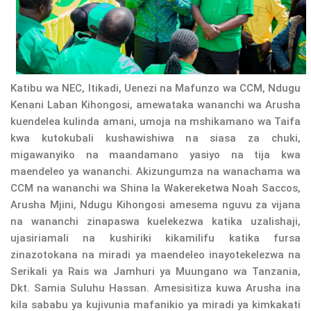
Katibu wa NEC, Itikadi, Uenezi na Mafunzo wa CCM, Ndugu
Kenani Laban Kihongosi, amewataka wananchi wa Arusha
kuendelea kulinda amani, umoja na mshikamano wa Taifa
kwa kutokubali kushawishiwa na siasa za chuki,
migawanyiko na maandamano yasiyo na tija kwa
maendeleo ya wananchi. Akizungumza na wanachama wa
CCM na wananchi wa Shina la Wakereketwa Noah Saccos,
Arusha Mjini, Ndugu Kihongosi amesema nguvu za vijana
na wananchi zinapaswa kuelekezwa katika uzalishaji,
ujasiriamali na kushiriki kikamilifu katika fursa
zinazotokana na miradi ya maendeleo inayotekelezwa na
Serikali ya Rais wa Jamhuri ya Muungano wa Tanzania,
Dkt. Samia Suluhu Hassan. Amesisitiza kuwa Arusha ina
kila sababu ya kujivunia mafanikio ya miradi ya kimkakati