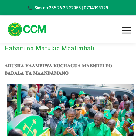
Simu: +255 26 23 22965 | 0734398129
Habari na Matukio Mbalimbali
𝐀𝐑𝐔𝐒𝐇𝐀 𝐘𝐀𝐀𝐌𝐁𝐈𝐖𝐀 𝐊𝐔𝐂𝐇𝐀𝐆𝐔𝐀 𝐌𝐀𝐄𝐍𝐃𝐄𝐋𝐄𝐎
𝐁𝐀𝐃𝐀𝐋𝐀 𝐘𝐀 𝐌𝐀𝐀𝐍𝐃𝐀𝐌𝐀𝐍𝐎