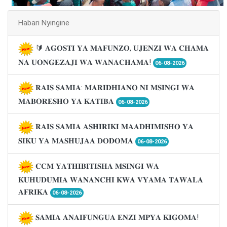
Habari Nyingine
🔰 𝐀𝐆𝐎𝐒𝐓𝐈 𝐘𝐀 𝐌𝐀𝐅𝐔𝐍𝐙𝐎, 𝐔𝐉𝐄𝐍𝐙𝐈 𝐖𝐀 𝐂𝐇𝐀𝐌𝐀
𝐍𝐀 𝐔𝐎𝐍𝐆𝐄𝐙𝐀𝐉𝐈 𝐖𝐀 𝐖𝐀𝐍𝐀𝐂𝐇𝐀𝐌𝐀!
06-08-2026
𝐑𝐀𝐈𝐒 𝐒𝐀𝐌𝐈𝐀: 𝐌𝐀𝐑𝐈𝐃𝐇𝐈𝐀𝐍𝐎 𝐍𝐈 𝐌𝐒𝐈𝐍𝐆𝐈 𝐖𝐀
𝐌𝐀𝐁𝐎𝐑𝐄𝐒𝐇𝐎 𝐘𝐀 𝐊𝐀𝐓𝐈𝐁𝐀
06-08-2026
𝐑𝐀𝐈𝐒 𝐒𝐀𝐌𝐈𝐀 𝐀𝐒𝐇𝐈𝐑𝐈𝐊𝐈 𝐌𝐀𝐀𝐃𝐇𝐈𝐌𝐈𝐒𝐇𝐎 𝐘𝐀
𝐒𝐈𝐊𝐔 𝐘𝐀 𝐌𝐀𝐒𝐇𝐔𝐉𝐀𝐀 𝐃𝐎𝐃𝐎𝐌𝐀
06-08-2026
𝐂𝐂𝐌 𝐘𝐀𝐓𝐇𝐈𝐁𝐈𝐓𝐈𝐒𝐇𝐀 𝐌𝐒𝐈𝐍𝐆𝐈 𝐖𝐀
𝐊𝐔𝐇𝐔𝐃𝐔𝐌𝐈𝐀 𝐖𝐀𝐍𝐀𝐍𝐂𝐇𝐈 𝐊𝐖𝐀 𝐕𝐘𝐀𝐌𝐀 𝐓𝐀𝐖𝐀𝐋𝐀
𝐀𝐅𝐑𝐈𝐊𝐀
06-08-2026
𝐒𝐀𝐌𝐈𝐀 𝐀𝐍𝐀𝐈𝐅𝐔𝐍𝐆𝐔𝐀 𝐄𝐍𝐙𝐈 𝐌𝐏𝐘𝐀 𝐊𝐈𝐆𝐎𝐌𝐀!