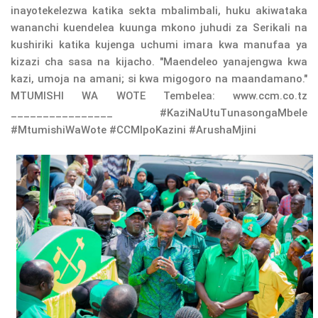
inayotekelezwa katika sekta mbalimbali, huku akiwataka
wananchi kuendelea kuunga mkono juhudi za Serikali na
kushiriki katika kujenga uchumi imara kwa manufaa ya
kizazi cha sasa na kijacho. "Maendeleo yanajengwa kwa
kazi, umoja na amani; si kwa migogoro na maandamano."
MTUMISHI WA WOTE Tembelea: www.ccm.co.tz
________________ #KaziNaUtuTunasongaMbele
#MtumishiWaWote #CCMIpoKazini #ArushaMjini