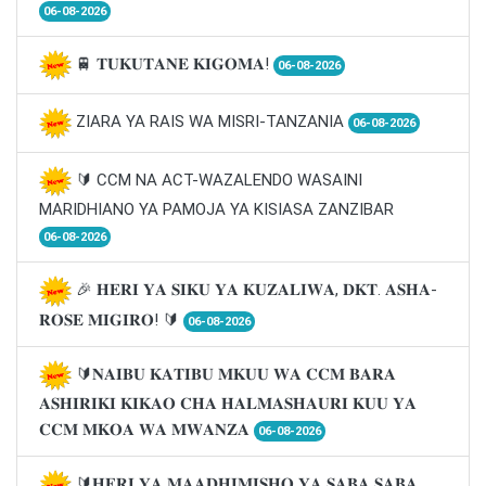
06-08-2026
🚆 𝐓𝐔𝐊𝐔𝐓𝐀𝐍𝐄 𝐊𝐈𝐆𝐎𝐌𝐀!
06-08-2026
ZIARA YA RAIS WA MISRI-TANZANIA
06-08-2026
🔰 CCM NA ACT-WAZALENDO WASAINI
MARIDHIANO YA PAMOJA YA KISIASA ZANZIBAR
06-08-2026
🎉 𝐇𝐄𝐑𝐈 𝐘𝐀 𝐒𝐈𝐊𝐔 𝐘𝐀 𝐊𝐔𝐙𝐀𝐋𝐈𝐖𝐀, 𝐃𝐊𝐓. 𝐀𝐒𝐇𝐀-
𝐑𝐎𝐒𝐄 𝐌𝐈𝐆𝐈𝐑𝐎! 🔰
06-08-2026
🔰𝐍𝐀𝐈𝐁𝐔 𝐊𝐀𝐓𝐈𝐁𝐔 𝐌𝐊𝐔𝐔 𝐖𝐀 𝐂𝐂𝐌 𝐁𝐀𝐑𝐀
𝐀𝐒𝐇𝐈𝐑𝐈𝐊𝐈 𝐊𝐈𝐊𝐀𝐎 𝐂𝐇𝐀 𝐇𝐀𝐋𝐌𝐀𝐒𝐇𝐀𝐔𝐑𝐈 𝐊𝐔𝐔 𝐘𝐀
𝐂𝐂𝐌 𝐌𝐊𝐎𝐀 𝐖𝐀 𝐌𝐖𝐀𝐍𝐙𝐀
06-08-2026
🔰𝐇𝐄𝐑𝐈 𝐘𝐀 𝐌𝐀𝐀𝐃𝐇𝐈𝐌𝐈𝐒𝐇𝐎 𝐘𝐀 𝐒𝐀𝐁𝐀 𝐒𝐀𝐁𝐀