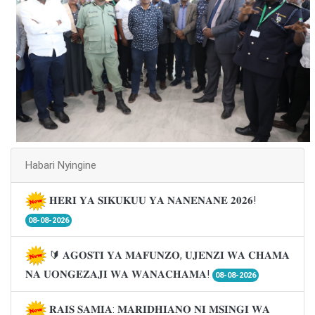
Habari Nyingine
𝐇𝐄𝐑𝐈 𝐘𝐀 𝐒𝐈𝐊𝐔𝐊𝐔𝐔 𝐘𝐀 𝐍𝐀𝐍𝐄𝐍𝐀𝐍𝐄 𝟐𝟎𝟐𝟔!
08-08-2026
🔰 𝐀𝐆𝐎𝐒𝐓𝐈 𝐘𝐀 𝐌𝐀𝐅𝐔𝐍𝐙𝐎, 𝐔𝐉𝐄𝐍𝐙𝐈 𝐖𝐀 𝐂𝐇𝐀𝐌𝐀
𝐍𝐀 𝐔𝐎𝐍𝐆𝐄𝐙𝐀𝐉𝐈 𝐖𝐀 𝐖𝐀𝐍𝐀𝐂𝐇𝐀𝐌𝐀!
08-08-2026
𝐑𝐀𝐈𝐒 𝐒𝐀𝐌𝐈𝐀: 𝐌𝐀𝐑𝐈𝐃𝐇𝐈𝐀𝐍𝐎 𝐍𝐈 𝐌𝐒𝐈𝐍𝐆𝐈 𝐖𝐀