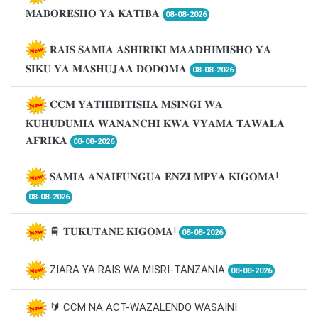
𝐌𝐀𝐁𝐎𝐑𝐄𝐒𝐇𝐎 𝐘𝐀 𝐊𝐀𝐓𝐈𝐁𝐀
08-08-2026
𝐑𝐀𝐈𝐒 𝐒𝐀𝐌𝐈𝐀 𝐀𝐒𝐇𝐈𝐑𝐈𝐊𝐈 𝐌𝐀𝐀𝐃𝐇𝐈𝐌𝐈𝐒𝐇𝐎 𝐘𝐀
𝐒𝐈𝐊𝐔 𝐘𝐀 𝐌𝐀𝐒𝐇𝐔𝐉𝐀𝐀 𝐃𝐎𝐃𝐎𝐌𝐀
08-08-2026
𝐂𝐂𝐌 𝐘𝐀𝐓𝐇𝐈𝐁𝐈𝐓𝐈𝐒𝐇𝐀 𝐌𝐒𝐈𝐍𝐆𝐈 𝐖𝐀
𝐊𝐔𝐇𝐔𝐃𝐔𝐌𝐈𝐀 𝐖𝐀𝐍𝐀𝐍𝐂𝐇𝐈 𝐊𝐖𝐀 𝐕𝐘𝐀𝐌𝐀 𝐓𝐀𝐖𝐀𝐋𝐀
𝐀𝐅𝐑𝐈𝐊𝐀
08-08-2026
𝐒𝐀𝐌𝐈𝐀 𝐀𝐍𝐀𝐈𝐅𝐔𝐍𝐆𝐔𝐀 𝐄𝐍𝐙𝐈 𝐌𝐏𝐘𝐀 𝐊𝐈𝐆𝐎𝐌𝐀!
08-08-2026
🚆 𝐓𝐔𝐊𝐔𝐓𝐀𝐍𝐄 𝐊𝐈𝐆𝐎𝐌𝐀!
08-08-2026
ZIARA YA RAIS WA MISRI-TANZANIA
08-08-2026
🔰 CCM NA ACT-WAZALENDO WASAINI