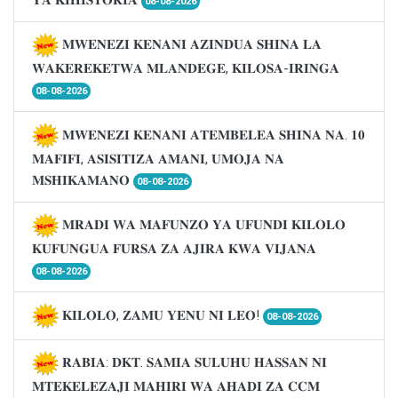
08-08-2026
𝐌𝐖𝐄𝐍𝐄𝐙𝐈 𝐊𝐄𝐍𝐀𝐍𝐈 𝐀𝐙𝐈𝐍𝐃𝐔𝐀 𝐒𝐇𝐈𝐍𝐀 𝐋𝐀
𝐖𝐀𝐊𝐄𝐑𝐄𝐊𝐄𝐓𝐖𝐀 𝐌𝐋𝐀𝐍𝐃𝐄𝐆𝐄, 𝐊𝐈𝐋𝐎𝐒𝐀-𝐈𝐑𝐈𝐍𝐆𝐀
08-08-2026
𝐌𝐖𝐄𝐍𝐄𝐙𝐈 𝐊𝐄𝐍𝐀𝐍𝐈 𝐀𝐓𝐄𝐌𝐁𝐄𝐋𝐄𝐀 𝐒𝐇𝐈𝐍𝐀 𝐍𝐀. 𝟏𝟎
𝐌𝐀𝐅𝐈𝐅𝐈, 𝐀𝐒𝐈𝐒𝐈𝐓𝐈𝐙𝐀 𝐀𝐌𝐀𝐍𝐈, 𝐔𝐌𝐎𝐉𝐀 𝐍𝐀
𝐌𝐒𝐇𝐈𝐊𝐀𝐌𝐀𝐍𝐎
08-08-2026
𝐌𝐑𝐀𝐃𝐈 𝐖𝐀 𝐌𝐀𝐅𝐔𝐍𝐙𝐎 𝐘𝐀 𝐔𝐅𝐔𝐍𝐃𝐈 𝐊𝐈𝐋𝐎𝐋𝐎
𝐊𝐔𝐅𝐔𝐍𝐆𝐔𝐀 𝐅𝐔𝐑𝐒𝐀 𝐙𝐀 𝐀𝐉𝐈𝐑𝐀 𝐊𝐖𝐀 𝐕𝐈𝐉𝐀𝐍𝐀
08-08-2026
𝐊𝐈𝐋𝐎𝐋𝐎, 𝐙𝐀𝐌𝐔 𝐘𝐄𝐍𝐔 𝐍𝐈 𝐋𝐄𝐎!
08-08-2026
𝐑𝐀𝐁𝐈𝐀: 𝐃𝐊𝐓. 𝐒𝐀𝐌𝐈𝐀 𝐒𝐔𝐋𝐔𝐇𝐔 𝐇𝐀𝐒𝐒𝐀𝐍 𝐍𝐈
𝐌𝐓𝐄𝐊𝐄𝐋𝐄𝐙𝐀𝐉𝐈 𝐌𝐀𝐇𝐈𝐑𝐈 𝐖𝐀 𝐀𝐇𝐀𝐃𝐈 𝐙𝐀 𝐂𝐂𝐌