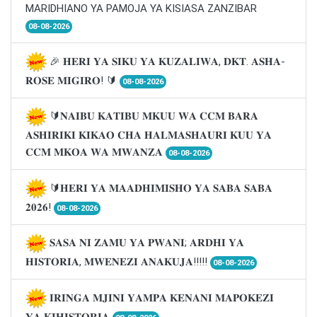
MARIDHIANO YA PAMOJA YA KISIASA ZANZIBAR
08-08-2026
🎉 𝐇𝐄𝐑𝐈 𝐘𝐀 𝐒𝐈𝐊𝐔 𝐘𝐀 𝐊𝐔𝐙𝐀𝐋𝐈𝐖𝐀, 𝐃𝐊𝐓. 𝐀𝐒𝐇𝐀-
𝐑𝐎𝐒𝐄 𝐌𝐈𝐆𝐈𝐑𝐎! 🔰
08-08-2026
🔰𝐍𝐀𝐈𝐁𝐔 𝐊𝐀𝐓𝐈𝐁𝐔 𝐌𝐊𝐔𝐔 𝐖𝐀 𝐂𝐂𝐌 𝐁𝐀𝐑𝐀
𝐀𝐒𝐇𝐈𝐑𝐈𝐊𝐈 𝐊𝐈𝐊𝐀𝐎 𝐂𝐇𝐀 𝐇𝐀𝐋𝐌𝐀𝐒𝐇𝐀𝐔𝐑𝐈 𝐊𝐔𝐔 𝐘𝐀
𝐂𝐂𝐌 𝐌𝐊𝐎𝐀 𝐖𝐀 𝐌𝐖𝐀𝐍𝐙𝐀
08-08-2026
🔰𝐇𝐄𝐑𝐈 𝐘𝐀 𝐌𝐀𝐀𝐃𝐇𝐈𝐌𝐈𝐒𝐇𝐎 𝐘𝐀 𝐒𝐀𝐁𝐀 𝐒𝐀𝐁𝐀
𝟐𝟎𝟐𝟔!
08-08-2026
𝐒𝐀𝐒𝐀 𝐍𝐈 𝐙𝐀𝐌𝐔 𝐘𝐀 𝐏𝐖𝐀𝐍𝐈; 𝐀𝐑𝐃𝐇𝐈 𝐘𝐀
𝐇𝐈𝐒𝐓𝐎𝐑𝐈𝐀, 𝐌𝐖𝐄𝐍𝐄𝐙𝐈 𝐀𝐍𝐀𝐊𝐔𝐉𝐀!!!!!
08-08-2026
𝐈𝐑𝐈𝐍𝐆𝐀 𝐌𝐉𝐈𝐍𝐈 𝐘𝐀𝐌𝐏𝐀 𝐊𝐄𝐍𝐀𝐍𝐈 𝐌𝐀𝐏𝐎𝐊𝐄𝐙𝐈
𝐘𝐀 𝐊𝐈𝐇𝐈𝐒𝐓𝐎𝐑𝐈𝐀