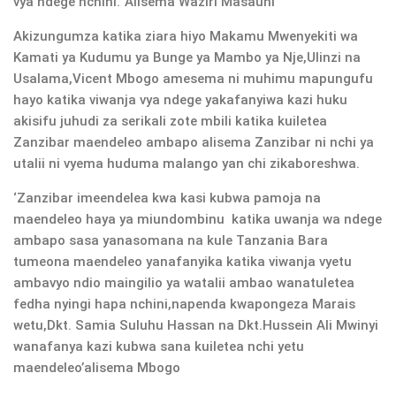
vya ndege nchini.’ Alisema Waziri Masauni
Akizungumza katika ziara hiyo Makamu Mwenyekiti wa
Kamati ya Kudumu ya Bunge ya Mambo ya Nje,Ulinzi na
Usalama,Vicent Mbogo amesema ni muhimu mapungufu
hayo katika viwanja vya ndege yakafanyiwa kazi huku
akisifu juhudi za serikali zote mbili katika kuiletea
Zanzibar maendeleo ambapo alisema Zanzibar ni nchi ya
utalii ni vyema huduma malango yan chi zikaboreshwa.
‘Zanzibar imeendelea kwa kasi kubwa pamoja na
maendeleo haya ya miundombinu katika uwanja wa ndege
ambapo sasa yanasomana na kule Tanzania Bara
tumeona maendeleo yanafanyika katika viwanja vyetu
ambavyo ndio maingilio ya watalii ambao wanatuletea
fedha nyingi hapa nchini,napenda kwapongeza Marais
wetu,Dkt. Samia Suluhu Hassan na Dkt.Hussein Ali Mwinyi
wanafanya kazi kubwa sana kuiletea nchi yetu
maendeleo’alisema Mbogo