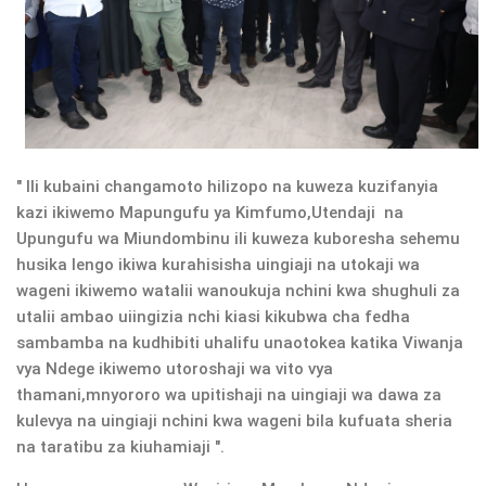
" Ili kubaini changamoto hilizopo na kuweza kuzifanyia
kazi ikiwemo Mapungufu ya Kimfumo,Utendaji na
Upungufu wa Miundombinu ili kuweza kuboresha sehemu
husika lengo ikiwa kurahisisha uingiaji na utokaji wa
wageni ikiwemo watalii wanoukuja nchini kwa shughuli za
utalii ambao uiingizia nchi kiasi kikubwa cha fedha
sambamba na kudhibiti uhalifu unaotokea katika Viwanja
vya Ndege ikiwemo utoroshaji wa vito vya
thamani,mnyororo wa upitishaji na uingiaji wa dawa za
kulevya na uingiaji nchini kwa wageni bila kufuata sheria
na taratibu za kiuhamiaji ".