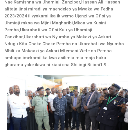
Nae Kamishna wa Uhamiaji Zanzibar,Hassan Ali Hassan
alitaja jinsi miradi ya maendeleo ya Mwaka wa Fedha
2023/2024 ilivyokamilika ikiwemo Ujenzi wa Ofisi ya
Uhmiaji mkoa wa Mjini Magharibi,Mkoa wa Kusini
Pemba,Ukarabati wa Ofisi Kuu ya Uhamiaji
Zanzibar,Ukarabati wa Nyumba ya Makazi ya Askari
Ndugu Kitu Chake Chake Pemba na Ukarabati wa Nyumba
Mbili za Makaazi ya Askari Mtemani Wete na Pemba
ambapo imekamilika kwa asilimia mia moja huku
gharama yake ikiwa ni kiasi cha Shilingi Bilioni1.9 .