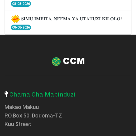
08-08-2026
𝐒𝐈𝐌𝐔 𝐈𝐌𝐄𝐈𝐓𝐀, 𝐍𝐄𝐄𝐌𝐀 𝐘𝐀 𝐔𝐓𝐀𝐓𝐔𝐙𝐈 𝐊𝐈𝐋𝐎𝐋𝐎!
08-08-2026
Chama Cha Mapinduzi
Makao Makuu
P.O.Box 50, Dodoma-TZ
Kuu Street