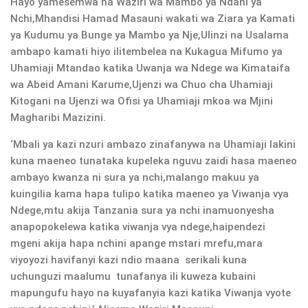
Hayo yamesemwa na Waziri wa Mambo ya Ndani ya
Nchi,Mhandisi Hamad Masauni wakati wa Ziara ya Kamati
ya Kudumu ya Bunge ya Mambo ya Nje,Ulinzi na Usalama
ambapo kamati hiyo ilitembelea na Kukagua Mifumo ya
Uhamiaji Mtandao katika Uwanja wa Ndege wa Kimataifa
wa Abeid Amani Karume,Ujenzi wa Chuo cha Uhamiaji
Kitogani na Ujenzi wa Ofisi ya Uhamiaji mkoa wa Mjini
Magharibi Mazizini.
‘Mbali ya kazi nzuri ambazo zinafanywa na Uhamiaji lakini
kuna maeneo tunataka kupeleka nguvu zaidi hasa maeneo
ambayo kwanza ni sura ya nchi,malango makuu ya
kuingilia kama hapa tulipo katika maeneo ya Viwanja vya
Ndege,mtu akija Tanzania sura ya nchi inamuonyesha
anapopokelewa katika viwanja vya ndege,haipendezi
mgeni akija hapa nchini apange mstari mrefu,mara
viyoyozi havifanyi kazi ndio maana serikali kuna
uchunguzi maalumu tunafanya ili kuweza kubaini
mapungufu hayo na kuyafanyia kazi katika Viwanja vyote