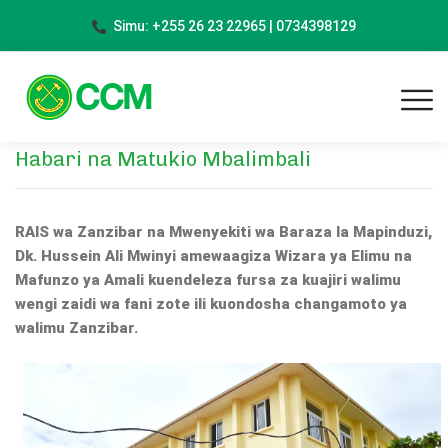
Simu: +255 26 23 22965 | 0734398129
Habari na Matukio Mbalimbali
RAIS wa Zanzibar na Mwenyekiti wa Baraza la Mapinduzi,
Dk. Hussein Ali Mwinyi
amewaagiza Wizara ya Elimu na
Mafunzo ya Amali kuendeleza fursa za kuajiri walimu
wengi zaidi wa fani zote ili kuondosha changamoto ya
walimu Zanzibar.