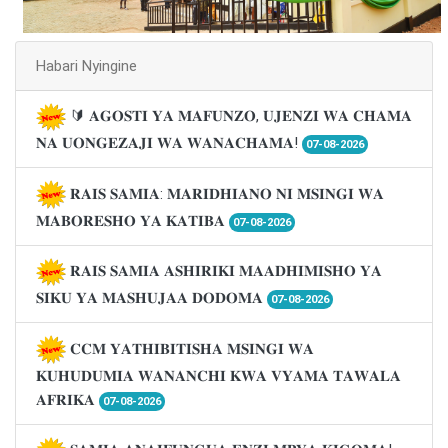
Habari Nyingine
🔰 𝐀𝐆𝐎𝐒𝐓𝐈 𝐘𝐀 𝐌𝐀𝐅𝐔𝐍𝐙𝐎, 𝐔𝐉𝐄𝐍𝐙𝐈 𝐖𝐀 𝐂𝐇𝐀𝐌𝐀
𝐍𝐀 𝐔𝐎𝐍𝐆𝐄𝐙𝐀𝐉𝐈 𝐖𝐀 𝐖𝐀𝐍𝐀𝐂𝐇𝐀𝐌𝐀!
07-08-2026
𝐑𝐀𝐈𝐒 𝐒𝐀𝐌𝐈𝐀: 𝐌𝐀𝐑𝐈𝐃𝐇𝐈𝐀𝐍𝐎 𝐍𝐈 𝐌𝐒𝐈𝐍𝐆𝐈 𝐖𝐀
𝐌𝐀𝐁𝐎𝐑𝐄𝐒𝐇𝐎 𝐘𝐀 𝐊𝐀𝐓𝐈𝐁𝐀
07-08-2026
𝐑𝐀𝐈𝐒 𝐒𝐀𝐌𝐈𝐀 𝐀𝐒𝐇𝐈𝐑𝐈𝐊𝐈 𝐌𝐀𝐀𝐃𝐇𝐈𝐌𝐈𝐒𝐇𝐎 𝐘𝐀
𝐒𝐈𝐊𝐔 𝐘𝐀 𝐌𝐀𝐒𝐇𝐔𝐉𝐀𝐀 𝐃𝐎𝐃𝐎𝐌𝐀
07-08-2026
𝐂𝐂𝐌 𝐘𝐀𝐓𝐇𝐈𝐁𝐈𝐓𝐈𝐒𝐇𝐀 𝐌𝐒𝐈𝐍𝐆𝐈 𝐖𝐀
𝐊𝐔𝐇𝐔𝐃𝐔𝐌𝐈𝐀 𝐖𝐀𝐍𝐀𝐍𝐂𝐇𝐈 𝐊𝐖𝐀 𝐕𝐘𝐀𝐌𝐀 𝐓𝐀𝐖𝐀𝐋𝐀
𝐀𝐅𝐑𝐈𝐊𝐀
07-08-2026