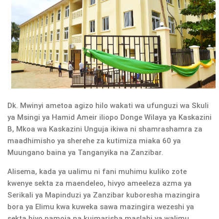
Dk. Mwinyi ametoa agizo hilo wakati wa ufunguzi wa Skuli
ya Msingi ya Hamid Ameir iliopo Donge Wilaya ya Kaskazini
B, Mkoa wa Kaskazini Unguja ikiwa ni shamrashamra za
maadhimisho ya sherehe za kutimiza miaka 60 ya
Muungano baina ya Tanganyika na Zanzibar.
Alisema, kada ya ualimu ni fani muhimu kuliko zote
kwenye sekta za maendeleo, hivyo ameeleza azma ya
Serikali ya Mapinduzi ya Zanzibar kuboresha mazingira
bora ya Elimu kwa kuweka sawa mazingira wezeshi ya
sekta hiyo pamoja na kuimarisha maslahi ya walimu.