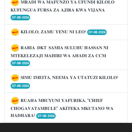
𝐌𝐑𝐀𝐃𝐈 𝐖𝐀 𝐌𝐀𝐅𝐔𝐍𝐙𝐎 𝐘𝐀 𝐔𝐅𝐔𝐍𝐃𝐈 𝐊𝐈𝐋𝐎𝐋𝐎
𝐊𝐔𝐅𝐔𝐍𝐆𝐔𝐀 𝐅𝐔𝐑𝐒𝐀 𝐙𝐀 𝐀𝐉𝐈𝐑𝐀 𝐊𝐖𝐀 𝐕𝐈𝐉𝐀𝐍𝐀
07-08-2026
𝐊𝐈𝐋𝐎𝐋𝐎, 𝐙𝐀𝐌𝐔 𝐘𝐄𝐍𝐔 𝐍𝐈 𝐋𝐄𝐎!
07-08-2026
𝐑𝐀𝐁𝐈𝐀: 𝐃𝐊𝐓. 𝐒𝐀𝐌𝐈𝐀 𝐒𝐔𝐋𝐔𝐇𝐔 𝐇𝐀𝐒𝐒𝐀𝐍 𝐍𝐈
𝐌𝐓𝐄𝐊𝐄𝐋𝐄𝐙𝐀𝐉𝐈 𝐌𝐀𝐇𝐈𝐑𝐈 𝐖𝐀 𝐀𝐇𝐀𝐃𝐈 𝐙𝐀 𝐂𝐂𝐌
07-08-2026
𝐒𝐈𝐌𝐔 𝐈𝐌𝐄𝐈𝐓𝐀, 𝐍𝐄𝐄𝐌𝐀 𝐘𝐀 𝐔𝐓𝐀𝐓𝐔𝐙𝐈 𝐊𝐈𝐋𝐎𝐋𝐎!
07-08-2026
𝐑𝐔𝐀𝐇𝐀 𝐌𝐁𝐔𝐘𝐔𝐍𝐈 𝐘𝐀𝐅𝐔𝐑𝐈𝐊𝐀; “𝐂𝐇𝐈𝐄𝐅
𝐂𝐇𝐎𝐆𝐀𝐕𝐀𝐓𝐀𝐌𝐁𝐔𝐋𝐄” 𝐀𝐊𝐈𝐓𝐄𝐊𝐀 𝐌𝐊𝐔𝐓𝐀𝐍𝐎 𝐖𝐀
𝐇𝐀𝐃𝐇𝐀𝐑𝐀!
07-08-2026