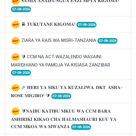
𝐒𝐀𝐌𝐈𝐀 𝐀𝐍𝐀𝐈𝐅𝐔𝐍𝐆𝐔𝐀 𝐄𝐍𝐙𝐈 𝐌𝐏𝐘𝐀 𝐊𝐈𝐆𝐎𝐌𝐀!
07-08-2026
🚆 𝐓𝐔𝐊𝐔𝐓𝐀𝐍𝐄 𝐊𝐈𝐆𝐎𝐌𝐀!
07-08-2026
ZIARA YA RAIS WA MISRI-TANZANIA
07-08-2026
🔰 CCM NA ACT-WAZALENDO WASAINI
MARIDHIANO YA PAMOJA YA KISIASA ZANZIBAR
07-08-2026
🎉 𝐇𝐄𝐑𝐈 𝐘𝐀 𝐒𝐈𝐊𝐔 𝐘𝐀 𝐊𝐔𝐙𝐀𝐋𝐈𝐖𝐀, 𝐃𝐊𝐓. 𝐀𝐒𝐇𝐀-
𝐑𝐎𝐒𝐄 𝐌𝐈𝐆𝐈𝐑𝐎! 🔰
07-08-2026
🔰𝐍𝐀𝐈𝐁𝐔 𝐊𝐀𝐓𝐈𝐁𝐔 𝐌𝐊𝐔𝐔 𝐖𝐀 𝐂𝐂𝐌 𝐁𝐀𝐑𝐀
𝐀𝐒𝐇𝐈𝐑𝐈𝐊𝐈 𝐊𝐈𝐊𝐀𝐎 𝐂𝐇𝐀 𝐇𝐀𝐋𝐌𝐀𝐒𝐇𝐀𝐔𝐑𝐈 𝐊𝐔𝐔 𝐘𝐀
𝐂𝐂𝐌 𝐌𝐊𝐎𝐀 𝐖𝐀 𝐌𝐖𝐀𝐍𝐙𝐀
07-08-2026