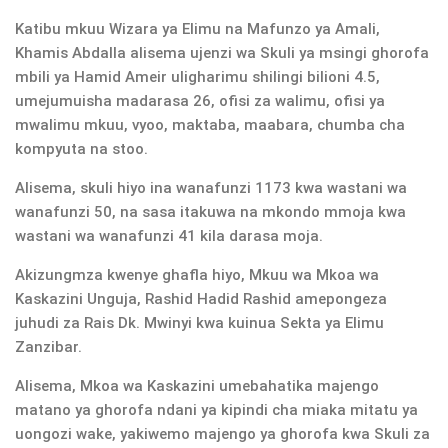
Katibu mkuu Wizara ya Elimu na Mafunzo ya Amali,
Khamis Abdalla alisema ujenzi wa Skuli ya msingi ghorofa
mbili ya Hamid Ameir uligharimu shilingi bilioni 4.5,
umejumuisha madarasa 26, ofisi za walimu, ofisi ya
mwalimu mkuu, vyoo, maktaba, maabara, chumba cha
kompyuta na stoo.
Alisema, skuli hiyo ina wanafunzi 1173 kwa wastani wa
wanafunzi 50, na sasa itakuwa na mkondo mmoja kwa
wastani wa wanafunzi 41 kila darasa moja.
Akizungmza kwenye ghafla hiyo, Mkuu wa Mkoa wa
Kaskazini Unguja, Rashid Hadid Rashid amepongeza
juhudi za Rais Dk. Mwinyi kwa kuinua Sekta ya Elimu
Zanzibar.
Alisema, Mkoa wa Kaskazini umebahatika majengo
matano ya ghorofa ndani ya kipindi cha miaka mitatu ya
uongozi wake, yakiwemo majengo ya ghorofa kwa Skuli za