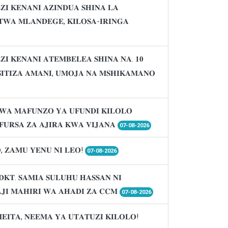
𝐈 𝐊𝐄𝐍𝐀𝐍𝐈 𝐀𝐙𝐈𝐍𝐃𝐔𝐀 𝐒𝐇𝐈𝐍𝐀 𝐋𝐀
𝐖𝐀 𝐌𝐋𝐀𝐍𝐃𝐄𝐆𝐄, 𝐊𝐈𝐋𝐎𝐒𝐀-𝐈𝐑𝐈𝐍𝐆𝐀
𝐈 𝐊𝐄𝐍𝐀𝐍𝐈 𝐀𝐓𝐄𝐌𝐁𝐄𝐋𝐄𝐀 𝐒𝐇𝐈𝐍𝐀 𝐍𝐀. 𝟏𝟎
𝐈𝐒𝐈𝐓𝐈𝐙𝐀 𝐀𝐌𝐀𝐍𝐈, 𝐔𝐌𝐎𝐉𝐀 𝐍𝐀 𝐌𝐒𝐇𝐈𝐊𝐀𝐌𝐀𝐍𝐎
𝐖𝐀 𝐌𝐀𝐅𝐔𝐍𝐙𝐎 𝐘𝐀 𝐔𝐅𝐔𝐍𝐃𝐈 𝐊𝐈𝐋𝐎𝐋𝐎
𝐔𝐑𝐒𝐀 𝐙𝐀 𝐀𝐉𝐈𝐑𝐀 𝐊𝐖𝐀 𝐕𝐈𝐉𝐀𝐍𝐀
07-08-2026
, 𝐙𝐀𝐌𝐔 𝐘𝐄𝐍𝐔 𝐍𝐈 𝐋𝐄𝐎!
07-08-2026
𝐃𝐊𝐓. 𝐒𝐀𝐌𝐈𝐀 𝐒𝐔𝐋𝐔𝐇𝐔 𝐇𝐀𝐒𝐒𝐀𝐍 𝐍𝐈
𝐉𝐈 𝐌𝐀𝐇𝐈𝐑𝐈 𝐖𝐀 𝐀𝐇𝐀𝐃𝐈 𝐙𝐀 𝐂𝐂𝐌
07-08-2026
𝐌𝐄𝐈𝐓𝐀, 𝐍𝐄𝐄𝐌𝐀 𝐘𝐀 𝐔𝐓𝐀𝐓𝐔𝐙𝐈 𝐊𝐈𝐋𝐎𝐋𝐎!