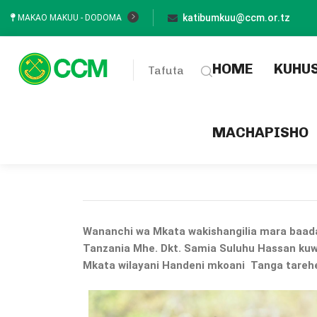
katibumkuu@ccm.or.tz
MAKAO MAKUU - DODOMA
(current
HOME
KUHU
Tafuta
MACHAPISHO
Wananchi wa Mkata wakishangilia mara baad
Tanzania Mhe. Dkt. Samia Suluhu Hassan kuwa
Mkata wilayani Handeni mkoani Tanga tarehe