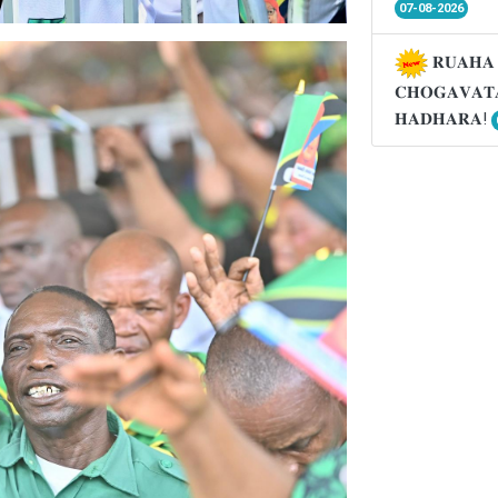
07-08-2026
𝐑𝐔𝐀𝐇𝐀 
𝐂𝐇𝐎𝐆𝐀𝐕𝐀𝐓
𝐇𝐀𝐃𝐇𝐀𝐑𝐀!