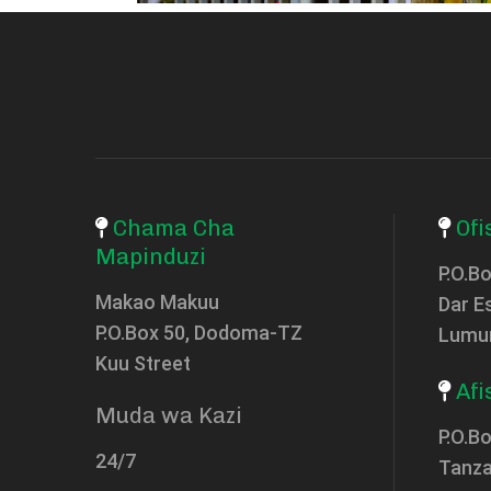
Chama Cha
Ofi
Mapinduzi
P.O.B
Makao Makuu
Dar E
P.O.Box 50, Dodoma-TZ
Lumu
Kuu Street
Afi
Muda wa Kazi
P.O.Bo
24/7
Tanza