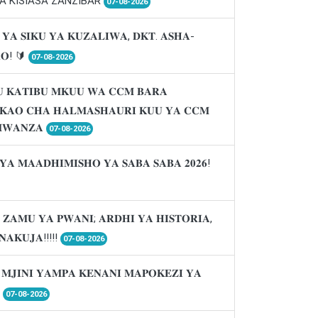
A KISIASA ZANZIBAR
07-08-2026
 𝐘𝐀 𝐒𝐈𝐊𝐔 𝐘𝐀 𝐊𝐔𝐙𝐀𝐋𝐈𝐖𝐀, 𝐃𝐊𝐓. 𝐀𝐒𝐇𝐀-
𝐑𝐎! 🔰
07-08-2026
 𝐊𝐀𝐓𝐈𝐁𝐔 𝐌𝐊𝐔𝐔 𝐖𝐀 𝐂𝐂𝐌 𝐁𝐀𝐑𝐀
𝐈𝐊𝐀𝐎 𝐂𝐇𝐀 𝐇𝐀𝐋𝐌𝐀𝐒𝐇𝐀𝐔𝐑𝐈 𝐊𝐔𝐔 𝐘𝐀 𝐂𝐂𝐌
𝐖𝐀𝐍𝐙𝐀
07-08-2026
𝐘𝐀 𝐌𝐀𝐀𝐃𝐇𝐈𝐌𝐈𝐒𝐇𝐎 𝐘𝐀 𝐒𝐀𝐁𝐀 𝐒𝐀𝐁𝐀 𝟐𝟎𝟐𝟔!
 𝐙𝐀𝐌𝐔 𝐘𝐀 𝐏𝐖𝐀𝐍𝐈; 𝐀𝐑𝐃𝐇𝐈 𝐘𝐀 𝐇𝐈𝐒𝐓𝐎𝐑𝐈𝐀,
𝐍𝐀𝐊𝐔𝐉𝐀!!!!!
07-08-2026
 𝐌𝐉𝐈𝐍𝐈 𝐘𝐀𝐌𝐏𝐀 𝐊𝐄𝐍𝐀𝐍𝐈 𝐌𝐀𝐏𝐎𝐊𝐄𝐙𝐈 𝐘𝐀

07-08-2026