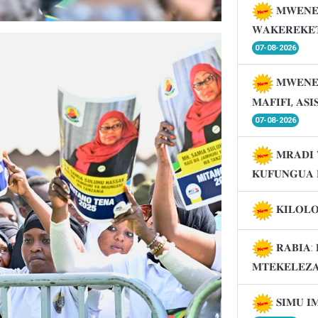
𝐌𝐖𝐄𝐍𝐄
𝐖𝐀𝐊𝐄𝐑𝐄𝐊𝐄
07-08-2026
𝐌𝐖𝐄𝐍𝐄
𝐌𝐀𝐅𝐈𝐅𝐈, 𝐀𝐒
07-08-2026
𝐌𝐑𝐀𝐃𝐈 
𝐊𝐔𝐅𝐔𝐍𝐆𝐔𝐀 
𝐊𝐈𝐋𝐎𝐋
𝐑𝐀𝐁𝐈𝐀: 
𝐌𝐓𝐄𝐊𝐄𝐋𝐄𝐙
𝐒𝐈𝐌𝐔 𝐈