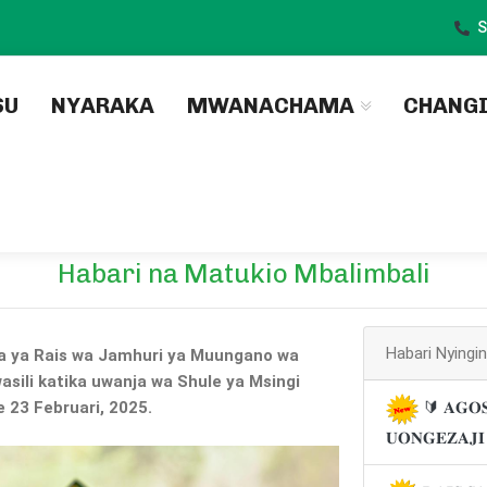
S
)
SU
NYARAKA
MWANACHAMA
CHANG
Habari na Matukio Mbalimbali
Habari Nyingi
a ya Rais wa Jamhuri ya Muungano wa
sili katika uwanja wa Shule ya Msingi
 23 Februari, 2025.
🔰 𝐀𝐆𝐎𝐒
𝐔𝐎𝐍𝐆𝐄𝐙𝐀𝐉