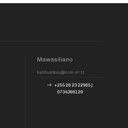
Mawasiliano
+255 26 23 22965 |
0734398129