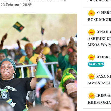
YA PAMOJA Y
23 Februari, 2025.
🎉 𝐇𝐄𝐑𝐈
𝐑𝐎𝐒𝐄 𝐌𝐈𝐆𝐈
🔰𝐍𝐀𝐈𝐁
𝐀𝐒𝐇𝐈𝐑𝐈𝐊𝐈 
𝐌𝐊𝐎𝐀 𝐖𝐀 
🔰𝐇𝐄𝐑𝐈 
07-08-2026
𝐒𝐀𝐒𝐀 𝐍
𝐌𝐖𝐄𝐍𝐄𝐙𝐈 𝐀
𝐈𝐑𝐈𝐍𝐆
𝐊𝐈𝐇𝐈𝐒𝐓𝐎𝐑𝐈