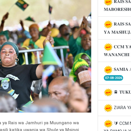
𝐑𝐀𝐈𝐒 𝐒
𝐌𝐀𝐁𝐎𝐑𝐄𝐒𝐇
𝐑𝐀𝐈𝐒 𝐒
𝐘𝐀 𝐌𝐀𝐒𝐇𝐔
𝐂𝐂𝐌 𝐘𝐀
𝐖𝐀𝐍𝐀𝐍𝐂𝐇𝐈
𝐒𝐀𝐌𝐈𝐀 
07-08-2026
🚆 𝐓𝐔𝐊
ZIARA Y
a ya Rais wa Jamhuri ya Muungano wa
🔰 CCM
ili katika uwanja wa Shule ya Msingi