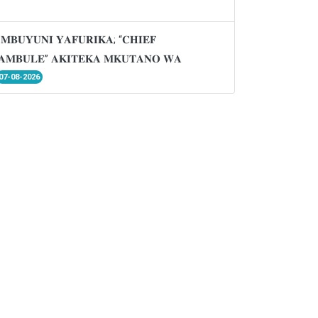
𝐌𝐁𝐔𝐘𝐔𝐍𝐈 𝐘𝐀𝐅𝐔𝐑𝐈𝐊𝐀; “𝐂𝐇𝐈𝐄𝐅
𝐌𝐁𝐔𝐋𝐄” 𝐀𝐊𝐈𝐓𝐄𝐊𝐀 𝐌𝐊𝐔𝐓𝐀𝐍𝐎 𝐖𝐀
07-08-2026