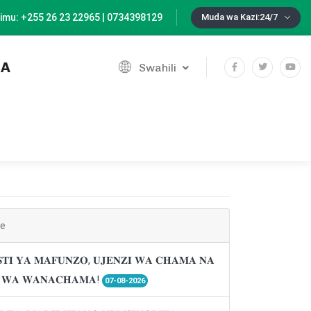
imu: +255 26 23 22965 | 0734398129
Muda wa Kazi:24/7
IA
Swahili
ne
𝐓𝐈 𝐘𝐀 𝐌𝐀𝐅𝐔𝐍𝐙𝐎, 𝐔𝐉𝐄𝐍𝐙𝐈 𝐖𝐀 𝐂𝐇𝐀𝐌𝐀 𝐍𝐀
𝐈 𝐖𝐀 𝐖𝐀𝐍𝐀𝐂𝐇𝐀𝐌𝐀!
07-08-2026