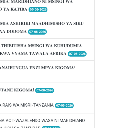
𝐌𝐈𝐀: 𝐌𝐀𝐑𝐈𝐃𝐇𝐈𝐀𝐍𝐎 𝐍𝐈 𝐌𝐒𝐈𝐍𝐆𝐈 𝐖𝐀
 𝐘𝐀 𝐊𝐀𝐓𝐈𝐁𝐀
07-08-2026
𝐌𝐈𝐀 𝐀𝐒𝐇𝐈𝐑𝐈𝐊𝐈 𝐌𝐀𝐀𝐃𝐇𝐈𝐌𝐈𝐒𝐇𝐎 𝐘𝐀 𝐒𝐈𝐊𝐔
𝐀𝐀 𝐃𝐎𝐃𝐎𝐌𝐀
07-08-2026
𝐓𝐇𝐈𝐁𝐈𝐓𝐈𝐒𝐇𝐀 𝐌𝐒𝐈𝐍𝐆𝐈 𝐖𝐀 𝐊𝐔𝐇𝐔𝐃𝐔𝐌𝐈𝐀
 𝐊𝐖𝐀 𝐕𝐘𝐀𝐌𝐀 𝐓𝐀𝐖𝐀𝐋𝐀 𝐀𝐅𝐑𝐈𝐊𝐀
07-08-2026
𝐀𝐍𝐀𝐈𝐅𝐔𝐍𝐆𝐔𝐀 𝐄𝐍𝐙𝐈 𝐌𝐏𝐘𝐀 𝐊𝐈𝐆𝐎𝐌𝐀!
𝐓𝐀𝐍𝐄 𝐊𝐈𝐆𝐎𝐌𝐀!
07-08-2026
A RAIS WA MISRI-TANZANIA
07-08-2026
 NA ACT-WAZALENDO WASAINI MARIDHIANO