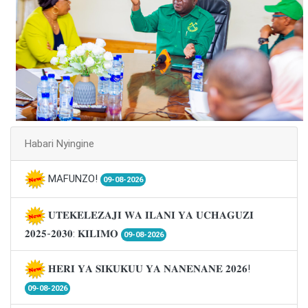
Habari Nyingine
MAFUNZO!
09-08-2026
𝐔𝐓𝐄𝐊𝐄𝐋𝐄𝐙𝐀𝐉𝐈 𝐖𝐀 𝐈𝐋𝐀𝐍𝐈 𝐘𝐀 𝐔𝐂𝐇𝐀𝐆𝐔𝐙𝐈
𝟐𝟎𝟐𝟓-𝟐𝟎𝟑𝟎: 𝐊𝐈𝐋𝐈𝐌𝐎
09-08-2026
𝐇𝐄𝐑𝐈 𝐘𝐀 𝐒𝐈𝐊𝐔𝐊𝐔𝐔 𝐘𝐀 𝐍𝐀𝐍𝐄𝐍𝐀𝐍𝐄 𝟐𝟎𝟐𝟔!
09-08-2026