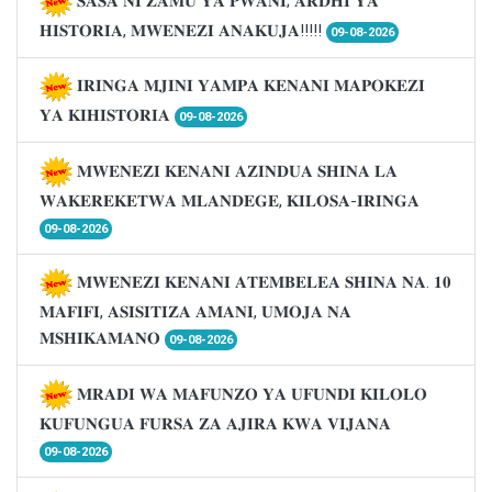
𝐒𝐀𝐒𝐀 𝐍𝐈 𝐙𝐀𝐌𝐔 𝐘𝐀 𝐏𝐖𝐀𝐍𝐈; 𝐀𝐑𝐃𝐇𝐈 𝐘𝐀
𝐇𝐈𝐒𝐓𝐎𝐑𝐈𝐀, 𝐌𝐖𝐄𝐍𝐄𝐙𝐈 𝐀𝐍𝐀𝐊𝐔𝐉𝐀!!!!!
09-08-2026
𝐈𝐑𝐈𝐍𝐆𝐀 𝐌𝐉𝐈𝐍𝐈 𝐘𝐀𝐌𝐏𝐀 𝐊𝐄𝐍𝐀𝐍𝐈 𝐌𝐀𝐏𝐎𝐊𝐄𝐙𝐈
𝐘𝐀 𝐊𝐈𝐇𝐈𝐒𝐓𝐎𝐑𝐈𝐀
09-08-2026
𝐌𝐖𝐄𝐍𝐄𝐙𝐈 𝐊𝐄𝐍𝐀𝐍𝐈 𝐀𝐙𝐈𝐍𝐃𝐔𝐀 𝐒𝐇𝐈𝐍𝐀 𝐋𝐀
𝐖𝐀𝐊𝐄𝐑𝐄𝐊𝐄𝐓𝐖𝐀 𝐌𝐋𝐀𝐍𝐃𝐄𝐆𝐄, 𝐊𝐈𝐋𝐎𝐒𝐀-𝐈𝐑𝐈𝐍𝐆𝐀
09-08-2026
𝐌𝐖𝐄𝐍𝐄𝐙𝐈 𝐊𝐄𝐍𝐀𝐍𝐈 𝐀𝐓𝐄𝐌𝐁𝐄𝐋𝐄𝐀 𝐒𝐇𝐈𝐍𝐀 𝐍𝐀. 𝟏𝟎
𝐌𝐀𝐅𝐈𝐅𝐈, 𝐀𝐒𝐈𝐒𝐈𝐓𝐈𝐙𝐀 𝐀𝐌𝐀𝐍𝐈, 𝐔𝐌𝐎𝐉𝐀 𝐍𝐀
𝐌𝐒𝐇𝐈𝐊𝐀𝐌𝐀𝐍𝐎
09-08-2026
𝐌𝐑𝐀𝐃𝐈 𝐖𝐀 𝐌𝐀𝐅𝐔𝐍𝐙𝐎 𝐘𝐀 𝐔𝐅𝐔𝐍𝐃𝐈 𝐊𝐈𝐋𝐎𝐋𝐎
𝐊𝐔𝐅𝐔𝐍𝐆𝐔𝐀 𝐅𝐔𝐑𝐒𝐀 𝐙𝐀 𝐀𝐉𝐈𝐑𝐀 𝐊𝐖𝐀 𝐕𝐈𝐉𝐀𝐍𝐀
09-08-2026