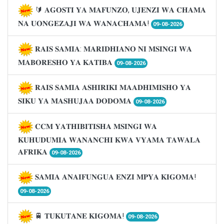
🔰 𝐀𝐆𝐎𝐒𝐓𝐈 𝐘𝐀 𝐌𝐀𝐅𝐔𝐍𝐙𝐎, 𝐔𝐉𝐄𝐍𝐙𝐈 𝐖𝐀 𝐂𝐇𝐀𝐌𝐀
𝐍𝐀 𝐔𝐎𝐍𝐆𝐄𝐙𝐀𝐉𝐈 𝐖𝐀 𝐖𝐀𝐍𝐀𝐂𝐇𝐀𝐌𝐀!
09-08-2026
𝐑𝐀𝐈𝐒 𝐒𝐀𝐌𝐈𝐀: 𝐌𝐀𝐑𝐈𝐃𝐇𝐈𝐀𝐍𝐎 𝐍𝐈 𝐌𝐒𝐈𝐍𝐆𝐈 𝐖𝐀
𝐌𝐀𝐁𝐎𝐑𝐄𝐒𝐇𝐎 𝐘𝐀 𝐊𝐀𝐓𝐈𝐁𝐀
09-08-2026
𝐑𝐀𝐈𝐒 𝐒𝐀𝐌𝐈𝐀 𝐀𝐒𝐇𝐈𝐑𝐈𝐊𝐈 𝐌𝐀𝐀𝐃𝐇𝐈𝐌𝐈𝐒𝐇𝐎 𝐘𝐀
𝐒𝐈𝐊𝐔 𝐘𝐀 𝐌𝐀𝐒𝐇𝐔𝐉𝐀𝐀 𝐃𝐎𝐃𝐎𝐌𝐀
09-08-2026
𝐂𝐂𝐌 𝐘𝐀𝐓𝐇𝐈𝐁𝐈𝐓𝐈𝐒𝐇𝐀 𝐌𝐒𝐈𝐍𝐆𝐈 𝐖𝐀
𝐊𝐔𝐇𝐔𝐃𝐔𝐌𝐈𝐀 𝐖𝐀𝐍𝐀𝐍𝐂𝐇𝐈 𝐊𝐖𝐀 𝐕𝐘𝐀𝐌𝐀 𝐓𝐀𝐖𝐀𝐋𝐀
𝐀𝐅𝐑𝐈𝐊𝐀
09-08-2026
𝐒𝐀𝐌𝐈𝐀 𝐀𝐍𝐀𝐈𝐅𝐔𝐍𝐆𝐔𝐀 𝐄𝐍𝐙𝐈 𝐌𝐏𝐘𝐀 𝐊𝐈𝐆𝐎𝐌𝐀!
09-08-2026
🚆 𝐓𝐔𝐊𝐔𝐓𝐀𝐍𝐄 𝐊𝐈𝐆𝐎𝐌𝐀!
09-08-2026