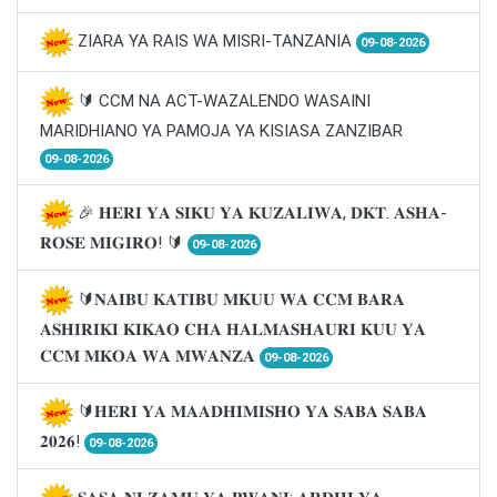
ZIARA YA RAIS WA MISRI-TANZANIA
09-08-2026
🔰 CCM NA ACT-WAZALENDO WASAINI
MARIDHIANO YA PAMOJA YA KISIASA ZANZIBAR
09-08-2026
🎉 𝐇𝐄𝐑𝐈 𝐘𝐀 𝐒𝐈𝐊𝐔 𝐘𝐀 𝐊𝐔𝐙𝐀𝐋𝐈𝐖𝐀, 𝐃𝐊𝐓. 𝐀𝐒𝐇𝐀-
𝐑𝐎𝐒𝐄 𝐌𝐈𝐆𝐈𝐑𝐎! 🔰
09-08-2026
🔰𝐍𝐀𝐈𝐁𝐔 𝐊𝐀𝐓𝐈𝐁𝐔 𝐌𝐊𝐔𝐔 𝐖𝐀 𝐂𝐂𝐌 𝐁𝐀𝐑𝐀
𝐀𝐒𝐇𝐈𝐑𝐈𝐊𝐈 𝐊𝐈𝐊𝐀𝐎 𝐂𝐇𝐀 𝐇𝐀𝐋𝐌𝐀𝐒𝐇𝐀𝐔𝐑𝐈 𝐊𝐔𝐔 𝐘𝐀
𝐂𝐂𝐌 𝐌𝐊𝐎𝐀 𝐖𝐀 𝐌𝐖𝐀𝐍𝐙𝐀
09-08-2026
🔰𝐇𝐄𝐑𝐈 𝐘𝐀 𝐌𝐀𝐀𝐃𝐇𝐈𝐌𝐈𝐒𝐇𝐎 𝐘𝐀 𝐒𝐀𝐁𝐀 𝐒𝐀𝐁𝐀
𝟐𝟎𝟐𝟔!
09-08-2026