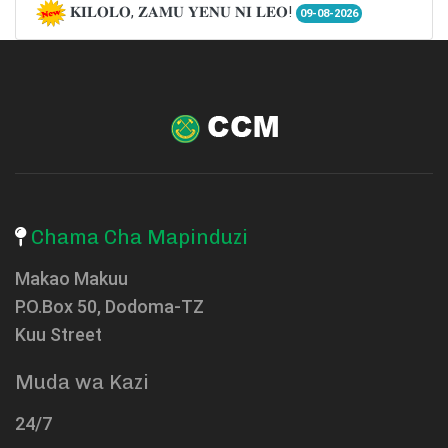
𝐊𝐈𝐋𝐎𝐋𝐎, 𝐙𝐀𝐌𝐔 𝐘𝐄𝐍𝐔 𝐍𝐈 𝐋𝐄𝐎!
09-08-2026
Chama Cha Mapinduzi
Makao Makuu
P.O.Box 50, Dodoma-TZ
Kuu Street
Muda wa Kazi
24/7