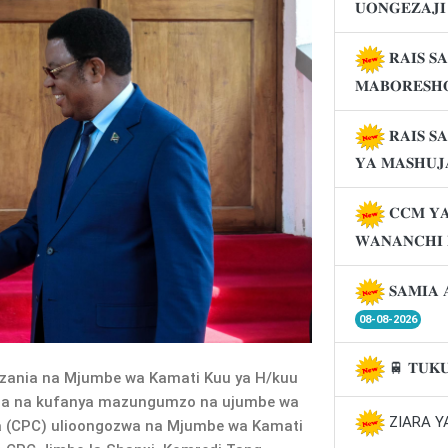
𝐔𝐎𝐍𝐆𝐄𝐙𝐀𝐉
𝐑𝐀𝐈𝐒 𝐒
𝐌𝐀𝐁𝐎𝐑𝐄𝐒𝐇
𝐑𝐀𝐈𝐒 𝐒
𝐘𝐀 𝐌𝐀𝐒𝐇𝐔
𝐂𝐂𝐌 𝐘𝐀
𝐖𝐀𝐍𝐀𝐍𝐂𝐇𝐈
𝐒𝐀𝐌𝐈𝐀 
08-08-2026
🚆 𝐓𝐔𝐊
zania na Mjumbe wa Kamati Kuu ya H/kuu
ana na kufanya mazungumzo na ujumbe wa
ZIARA Y
a (CPC) ulioongozwa na Mjumbe wa Kamati