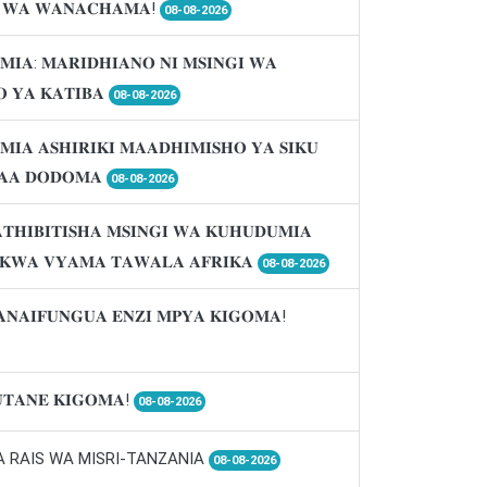
𝐈 𝐖𝐀 𝐖𝐀𝐍𝐀𝐂𝐇𝐀𝐌𝐀!
08-08-2026
𝐌𝐈𝐀: 𝐌𝐀𝐑𝐈𝐃𝐇𝐈𝐀𝐍𝐎 𝐍𝐈 𝐌𝐒𝐈𝐍𝐆𝐈 𝐖𝐀
 𝐘𝐀 𝐊𝐀𝐓𝐈𝐁𝐀
08-08-2026
𝐌𝐈𝐀 𝐀𝐒𝐇𝐈𝐑𝐈𝐊𝐈 𝐌𝐀𝐀𝐃𝐇𝐈𝐌𝐈𝐒𝐇𝐎 𝐘𝐀 𝐒𝐈𝐊𝐔
𝐀𝐀 𝐃𝐎𝐃𝐎𝐌𝐀
08-08-2026
𝐓𝐇𝐈𝐁𝐈𝐓𝐈𝐒𝐇𝐀 𝐌𝐒𝐈𝐍𝐆𝐈 𝐖𝐀 𝐊𝐔𝐇𝐔𝐃𝐔𝐌𝐈𝐀
 𝐊𝐖𝐀 𝐕𝐘𝐀𝐌𝐀 𝐓𝐀𝐖𝐀𝐋𝐀 𝐀𝐅𝐑𝐈𝐊𝐀
08-08-2026
𝐀𝐍𝐀𝐈𝐅𝐔𝐍𝐆𝐔𝐀 𝐄𝐍𝐙𝐈 𝐌𝐏𝐘𝐀 𝐊𝐈𝐆𝐎𝐌𝐀!
𝐓𝐀𝐍𝐄 𝐊𝐈𝐆𝐎𝐌𝐀!
08-08-2026
A RAIS WA MISRI-TANZANIA
08-08-2026