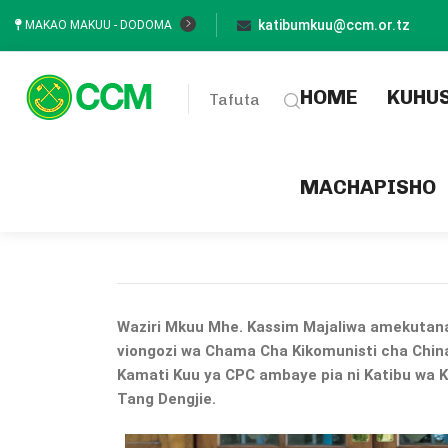
katibumkuu@ccm.or.tz
MAKAO MAKUU - DODOMA
(current
HOME
KUHU
Tafuta
MACHAPISHO
Waziri Mkuu Mhe. Kassim Majaliwa amekuta
viongozi wa Chama Cha Kikomunisti cha Chi
Kamati Kuu ya CPC ambaye pia ni Katibu wa 
Tang Dengjie.