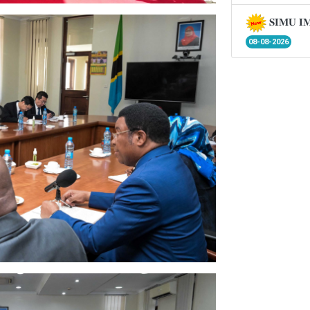
𝐒𝐈𝐌𝐔 𝐈
08-08-2026