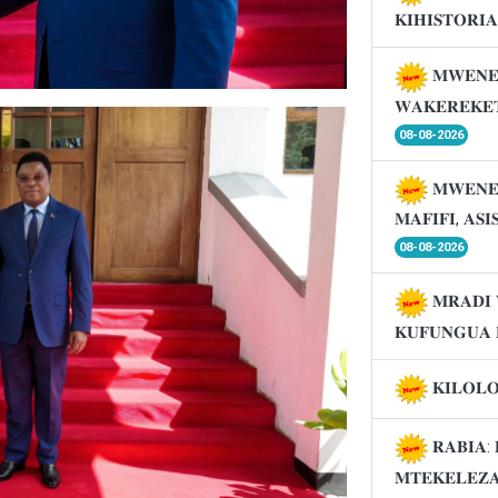
𝐊𝐈𝐇𝐈𝐒𝐓𝐎𝐑𝐈
𝐌𝐖𝐄𝐍𝐄
𝐖𝐀𝐊𝐄𝐑𝐄𝐊𝐄
08-08-2026
𝐌𝐖𝐄𝐍𝐄
𝐌𝐀𝐅𝐈𝐅𝐈, 𝐀𝐒
08-08-2026
𝐌𝐑𝐀𝐃𝐈 
𝐊𝐔𝐅𝐔𝐍𝐆𝐔𝐀 
𝐊𝐈𝐋𝐎𝐋
𝐑𝐀𝐁𝐈𝐀: 
𝐌𝐓𝐄𝐊𝐄𝐋𝐄𝐙