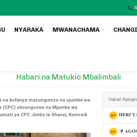
S
)
SU
NYARAKA
MWANACHAMA
CHANG
Habari na Matukio Mbalimbali
Habari Nyingi
na na kufanya mazungumzo na ujumbe wa
na (CPC) ulioongozwa na Mjumbe wa
Kamati ya CPC Jimbo la Shanxi, Komredi
𝐇𝐄𝐑𝐈 𝐘
🔰 𝐀𝐆𝐎𝐒