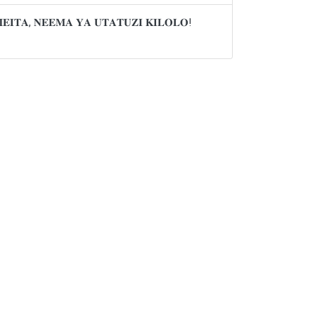
𝐌𝐄𝐈𝐓𝐀, 𝐍𝐄𝐄𝐌𝐀 𝐘𝐀 𝐔𝐓𝐀𝐓𝐔𝐙𝐈 𝐊𝐈𝐋𝐎𝐋𝐎!