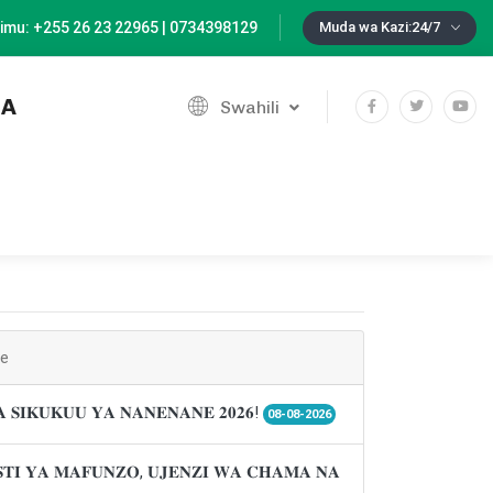
imu: +255 26 23 22965 | 0734398129
Muda wa Kazi:24/7
IA
Swahili
ne
𝐀 𝐒𝐈𝐊𝐔𝐊𝐔𝐔 𝐘𝐀 𝐍𝐀𝐍𝐄𝐍𝐀𝐍𝐄 𝟐𝟎𝟐𝟔!
08-08-2026
𝐓𝐈 𝐘𝐀 𝐌𝐀𝐅𝐔𝐍𝐙𝐎, 𝐔𝐉𝐄𝐍𝐙𝐈 𝐖𝐀 𝐂𝐇𝐀𝐌𝐀 𝐍𝐀