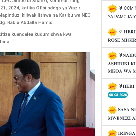
a CPC Jimbo la Shanxi, Komredi Tang
 21, 2024, katika Ofisi ndogo ya Waziri
🔰 CCM
pinduzi kiliwakilishwa na Katibu wa NEC,
YA PAMOJA Y
g. Rabia Abdalla Hamid.
🎉 𝐇𝐄𝐑𝐈
sitiza kuendelea kudumishwa kwa
𝐑𝐎𝐒𝐄 𝐌𝐈𝐆𝐈
hina.
🔰𝐍𝐀𝐈𝐁
𝐀𝐒𝐇𝐈𝐑𝐈𝐊𝐈 
𝐌𝐊𝐎𝐀 𝐖𝐀 
🔰𝐇𝐄𝐑𝐈 
08-08-2026
𝐒𝐀𝐒𝐀 𝐍
𝐌𝐖𝐄𝐍𝐄𝐙𝐈 𝐀
𝐈𝐑𝐈𝐍𝐆