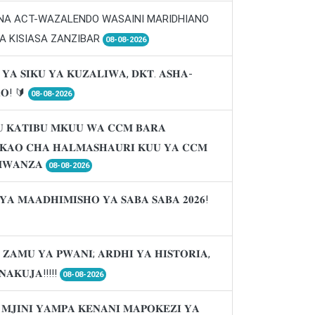
 NA ACT-WAZALENDO WASAINI MARIDHIANO
A KISIASA ZANZIBAR
08-08-2026
 𝐘𝐀 𝐒𝐈𝐊𝐔 𝐘𝐀 𝐊𝐔𝐙𝐀𝐋𝐈𝐖𝐀, 𝐃𝐊𝐓. 𝐀𝐒𝐇𝐀-
𝐑𝐎! 🔰
08-08-2026
 𝐊𝐀𝐓𝐈𝐁𝐔 𝐌𝐊𝐔𝐔 𝐖𝐀 𝐂𝐂𝐌 𝐁𝐀𝐑𝐀
𝐈𝐊𝐀𝐎 𝐂𝐇𝐀 𝐇𝐀𝐋𝐌𝐀𝐒𝐇𝐀𝐔𝐑𝐈 𝐊𝐔𝐔 𝐘𝐀 𝐂𝐂𝐌
𝐖𝐀𝐍𝐙𝐀
08-08-2026
𝐘𝐀 𝐌𝐀𝐀𝐃𝐇𝐈𝐌𝐈𝐒𝐇𝐎 𝐘𝐀 𝐒𝐀𝐁𝐀 𝐒𝐀𝐁𝐀 𝟐𝟎𝟐𝟔!
 𝐙𝐀𝐌𝐔 𝐘𝐀 𝐏𝐖𝐀𝐍𝐈; 𝐀𝐑𝐃𝐇𝐈 𝐘𝐀 𝐇𝐈𝐒𝐓𝐎𝐑𝐈𝐀,
𝐍𝐀𝐊𝐔𝐉𝐀!!!!!
08-08-2026
 𝐌𝐉𝐈𝐍𝐈 𝐘𝐀𝐌𝐏𝐀 𝐊𝐄𝐍𝐀𝐍𝐈 𝐌𝐀𝐏𝐎𝐊𝐄𝐙𝐈 𝐘𝐀