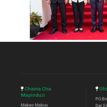
Chama Cha
Ofi
Mapinduzi
P.O.B
Makao Makuu
Dar E