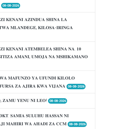

08-08-2026
𝐈 𝐊𝐄𝐍𝐀𝐍𝐈 𝐀𝐙𝐈𝐍𝐃𝐔𝐀 𝐒𝐇𝐈𝐍𝐀 𝐋𝐀
𝐖𝐀 𝐌𝐋𝐀𝐍𝐃𝐄𝐆𝐄, 𝐊𝐈𝐋𝐎𝐒𝐀-𝐈𝐑𝐈𝐍𝐆𝐀
𝐈 𝐊𝐄𝐍𝐀𝐍𝐈 𝐀𝐓𝐄𝐌𝐁𝐄𝐋𝐄𝐀 𝐒𝐇𝐈𝐍𝐀 𝐍𝐀. 𝟏𝟎
𝐈𝐒𝐈𝐓𝐈𝐙𝐀 𝐀𝐌𝐀𝐍𝐈, 𝐔𝐌𝐎𝐉𝐀 𝐍𝐀 𝐌𝐒𝐇𝐈𝐊𝐀𝐌𝐀𝐍𝐎
𝐖𝐀 𝐌𝐀𝐅𝐔𝐍𝐙𝐎 𝐘𝐀 𝐔𝐅𝐔𝐍𝐃𝐈 𝐊𝐈𝐋𝐎𝐋𝐎
𝐔𝐑𝐒𝐀 𝐙𝐀 𝐀𝐉𝐈𝐑𝐀 𝐊𝐖𝐀 𝐕𝐈𝐉𝐀𝐍𝐀
08-08-2026
, 𝐙𝐀𝐌𝐔 𝐘𝐄𝐍𝐔 𝐍𝐈 𝐋𝐄𝐎!
08-08-2026
𝐃𝐊𝐓. 𝐒𝐀𝐌𝐈𝐀 𝐒𝐔𝐋𝐔𝐇𝐔 𝐇𝐀𝐒𝐒𝐀𝐍 𝐍𝐈
𝐉𝐈 𝐌𝐀𝐇𝐈𝐑𝐈 𝐖𝐀 𝐀𝐇𝐀𝐃𝐈 𝐙𝐀 𝐂𝐂𝐌
08-08-2026