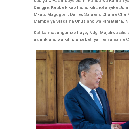
Kuu ya CPC ambaye pia ni Katibu wa Kamati y
Dengjie. Katika kikao hicho kilichofanyika Juni
Mkuu, Magogoni, Dar es Salaam, Chama Cha Ma
Mambo ya Siasa na Uhusiano wa Kimataifa, Nd
Katika mazungumzo hayo, Ndg. Majaliwa alisi
ushirikiano wa kihistoria kati ya Tanzania na C