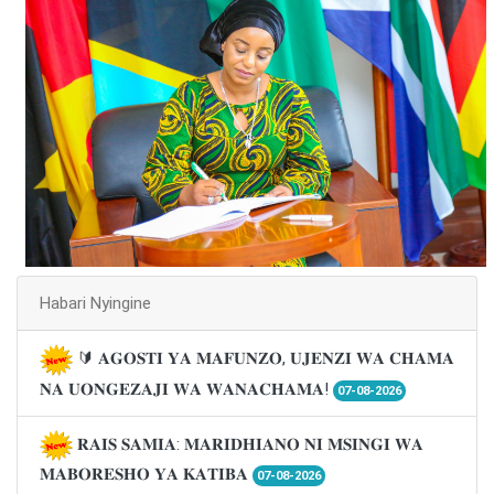
Habari Nyingine
🔰 𝐀𝐆𝐎𝐒𝐓𝐈 𝐘𝐀 𝐌𝐀𝐅𝐔𝐍𝐙𝐎, 𝐔𝐉𝐄𝐍𝐙𝐈 𝐖𝐀 𝐂𝐇𝐀𝐌𝐀
𝐍𝐀 𝐔𝐎𝐍𝐆𝐄𝐙𝐀𝐉𝐈 𝐖𝐀 𝐖𝐀𝐍𝐀𝐂𝐇𝐀𝐌𝐀!
07-08-2026
𝐑𝐀𝐈𝐒 𝐒𝐀𝐌𝐈𝐀: 𝐌𝐀𝐑𝐈𝐃𝐇𝐈𝐀𝐍𝐎 𝐍𝐈 𝐌𝐒𝐈𝐍𝐆𝐈 𝐖𝐀
𝐌𝐀𝐁𝐎𝐑𝐄𝐒𝐇𝐎 𝐘𝐀 𝐊𝐀𝐓𝐈𝐁𝐀
07-08-2026