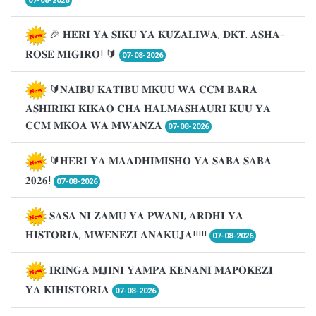
07-08-2026
🎉 𝐇𝐄𝐑𝐈 𝐘𝐀 𝐒𝐈𝐊𝐔 𝐘𝐀 𝐊𝐔𝐙𝐀𝐋𝐈𝐖𝐀, 𝐃𝐊𝐓. 𝐀𝐒𝐇𝐀-
𝐑𝐎𝐒𝐄 𝐌𝐈𝐆𝐈𝐑𝐎! 🔰
07-08-2026
🔰𝐍𝐀𝐈𝐁𝐔 𝐊𝐀𝐓𝐈𝐁𝐔 𝐌𝐊𝐔𝐔 𝐖𝐀 𝐂𝐂𝐌 𝐁𝐀𝐑𝐀
𝐀𝐒𝐇𝐈𝐑𝐈𝐊𝐈 𝐊𝐈𝐊𝐀𝐎 𝐂𝐇𝐀 𝐇𝐀𝐋𝐌𝐀𝐒𝐇𝐀𝐔𝐑𝐈 𝐊𝐔𝐔 𝐘𝐀
𝐂𝐂𝐌 𝐌𝐊𝐎𝐀 𝐖𝐀 𝐌𝐖𝐀𝐍𝐙𝐀
07-08-2026
🔰𝐇𝐄𝐑𝐈 𝐘𝐀 𝐌𝐀𝐀𝐃𝐇𝐈𝐌𝐈𝐒𝐇𝐎 𝐘𝐀 𝐒𝐀𝐁𝐀 𝐒𝐀𝐁𝐀
𝟐𝟎𝟐𝟔!
07-08-2026
𝐒𝐀𝐒𝐀 𝐍𝐈 𝐙𝐀𝐌𝐔 𝐘𝐀 𝐏𝐖𝐀𝐍𝐈; 𝐀𝐑𝐃𝐇𝐈 𝐘𝐀
𝐇𝐈𝐒𝐓𝐎𝐑𝐈𝐀, 𝐌𝐖𝐄𝐍𝐄𝐙𝐈 𝐀𝐍𝐀𝐊𝐔𝐉𝐀!!!!!
07-08-2026
𝐈𝐑𝐈𝐍𝐆𝐀 𝐌𝐉𝐈𝐍𝐈 𝐘𝐀𝐌𝐏𝐀 𝐊𝐄𝐍𝐀𝐍𝐈 𝐌𝐀𝐏𝐎𝐊𝐄𝐙𝐈
𝐘𝐀 𝐊𝐈𝐇𝐈𝐒𝐓𝐎𝐑𝐈𝐀
07-08-2026