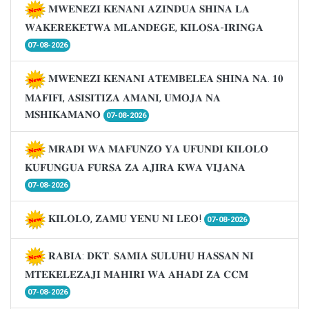
𝐌𝐖𝐄𝐍𝐄𝐙𝐈 𝐊𝐄𝐍𝐀𝐍𝐈 𝐀𝐙𝐈𝐍𝐃𝐔𝐀 𝐒𝐇𝐈𝐍𝐀 𝐋𝐀
𝐖𝐀𝐊𝐄𝐑𝐄𝐊𝐄𝐓𝐖𝐀 𝐌𝐋𝐀𝐍𝐃𝐄𝐆𝐄, 𝐊𝐈𝐋𝐎𝐒𝐀-𝐈𝐑𝐈𝐍𝐆𝐀
07-08-2026
𝐌𝐖𝐄𝐍𝐄𝐙𝐈 𝐊𝐄𝐍𝐀𝐍𝐈 𝐀𝐓𝐄𝐌𝐁𝐄𝐋𝐄𝐀 𝐒𝐇𝐈𝐍𝐀 𝐍𝐀. 𝟏𝟎
𝐌𝐀𝐅𝐈𝐅𝐈, 𝐀𝐒𝐈𝐒𝐈𝐓𝐈𝐙𝐀 𝐀𝐌𝐀𝐍𝐈, 𝐔𝐌𝐎𝐉𝐀 𝐍𝐀
𝐌𝐒𝐇𝐈𝐊𝐀𝐌𝐀𝐍𝐎
07-08-2026
𝐌𝐑𝐀𝐃𝐈 𝐖𝐀 𝐌𝐀𝐅𝐔𝐍𝐙𝐎 𝐘𝐀 𝐔𝐅𝐔𝐍𝐃𝐈 𝐊𝐈𝐋𝐎𝐋𝐎
𝐊𝐔𝐅𝐔𝐍𝐆𝐔𝐀 𝐅𝐔𝐑𝐒𝐀 𝐙𝐀 𝐀𝐉𝐈𝐑𝐀 𝐊𝐖𝐀 𝐕𝐈𝐉𝐀𝐍𝐀
07-08-2026
𝐊𝐈𝐋𝐎𝐋𝐎, 𝐙𝐀𝐌𝐔 𝐘𝐄𝐍𝐔 𝐍𝐈 𝐋𝐄𝐎!
07-08-2026
𝐑𝐀𝐁𝐈𝐀: 𝐃𝐊𝐓. 𝐒𝐀𝐌𝐈𝐀 𝐒𝐔𝐋𝐔𝐇𝐔 𝐇𝐀𝐒𝐒𝐀𝐍 𝐍𝐈
𝐌𝐓𝐄𝐊𝐄𝐋𝐄𝐙𝐀𝐉𝐈 𝐌𝐀𝐇𝐈𝐑𝐈 𝐖𝐀 𝐀𝐇𝐀𝐃𝐈 𝐙𝐀 𝐂𝐂𝐌
07-08-2026