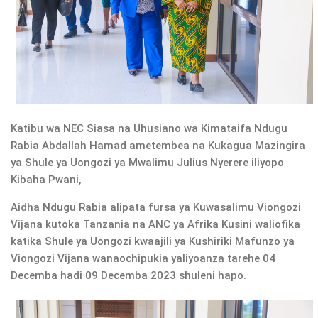
Katibu wa NEC Siasa na Uhusiano wa Kimataifa Ndugu
Rabia Abdallah Hamad ametembea na Kukagua Mazingira
ya Shule ya Uongozi ya Mwalimu Julius Nyerere iliyopo
Kibaha Pwani,
Aidha Ndugu Rabia alipata fursa ya Kuwasalimu Viongozi
Vijana kutoka Tanzania na ANC ya Afrika Kusini waliofika
katika Shule ya Uongozi kwaajili ya Kushiriki Mafunzo ya
Viongozi Vijana wanaochipukia yaliyoanza tarehe 04
Decemba hadi 09 Decemba 2023 shuleni hapo.