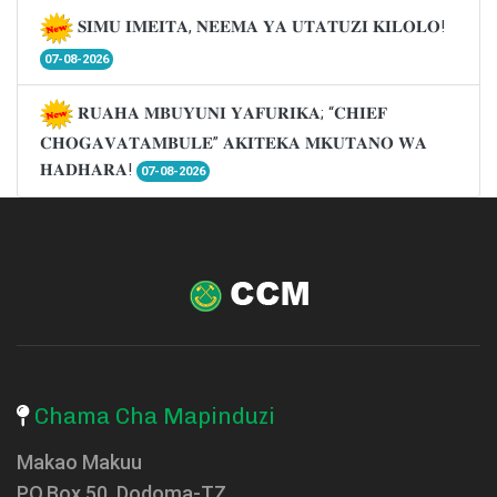
𝐒𝐈𝐌𝐔 𝐈𝐌𝐄𝐈𝐓𝐀, 𝐍𝐄𝐄𝐌𝐀 𝐘𝐀 𝐔𝐓𝐀𝐓𝐔𝐙𝐈 𝐊𝐈𝐋𝐎𝐋𝐎!
07-08-2026
𝐑𝐔𝐀𝐇𝐀 𝐌𝐁𝐔𝐘𝐔𝐍𝐈 𝐘𝐀𝐅𝐔𝐑𝐈𝐊𝐀; “𝐂𝐇𝐈𝐄𝐅
𝐂𝐇𝐎𝐆𝐀𝐕𝐀𝐓𝐀𝐌𝐁𝐔𝐋𝐄” 𝐀𝐊𝐈𝐓𝐄𝐊𝐀 𝐌𝐊𝐔𝐓𝐀𝐍𝐎 𝐖𝐀
𝐇𝐀𝐃𝐇𝐀𝐑𝐀!
07-08-2026
Chama Cha Mapinduzi
Makao Makuu
P.O.Box 50, Dodoma-TZ