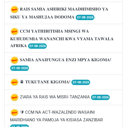
𝐑𝐀𝐈𝐒 𝐒𝐀𝐌𝐈𝐀 𝐀𝐒𝐇𝐈𝐑𝐈𝐊𝐈 𝐌𝐀𝐀𝐃𝐇𝐈𝐌𝐈𝐒𝐇𝐎 𝐘𝐀
𝐒𝐈𝐊𝐔 𝐘𝐀 𝐌𝐀𝐒𝐇𝐔𝐉𝐀𝐀 𝐃𝐎𝐃𝐎𝐌𝐀
07-08-2026
𝐂𝐂𝐌 𝐘𝐀𝐓𝐇𝐈𝐁𝐈𝐓𝐈𝐒𝐇𝐀 𝐌𝐒𝐈𝐍𝐆𝐈 𝐖𝐀
𝐊𝐔𝐇𝐔𝐃𝐔𝐌𝐈𝐀 𝐖𝐀𝐍𝐀𝐍𝐂𝐇𝐈 𝐊𝐖𝐀 𝐕𝐘𝐀𝐌𝐀 𝐓𝐀𝐖𝐀𝐋𝐀
𝐀𝐅𝐑𝐈𝐊𝐀
07-08-2026
𝐒𝐀𝐌𝐈𝐀 𝐀𝐍𝐀𝐈𝐅𝐔𝐍𝐆𝐔𝐀 𝐄𝐍𝐙𝐈 𝐌𝐏𝐘𝐀 𝐊𝐈𝐆𝐎𝐌𝐀!
07-08-2026
🚆 𝐓𝐔𝐊𝐔𝐓𝐀𝐍𝐄 𝐊𝐈𝐆𝐎𝐌𝐀!
07-08-2026
ZIARA YA RAIS WA MISRI-TANZANIA
07-08-2026
🔰 CCM NA ACT-WAZALENDO WASAINI
MARIDHIANO YA PAMOJA YA KISIASA ZANZIBAR