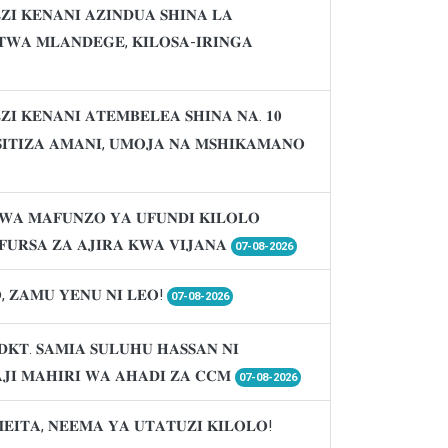
𝐈 𝐊𝐄𝐍𝐀𝐍𝐈 𝐀𝐙𝐈𝐍𝐃𝐔𝐀 𝐒𝐇𝐈𝐍𝐀 𝐋𝐀
𝐖𝐀 𝐌𝐋𝐀𝐍𝐃𝐄𝐆𝐄, 𝐊𝐈𝐋𝐎𝐒𝐀-𝐈𝐑𝐈𝐍𝐆𝐀
𝐈 𝐊𝐄𝐍𝐀𝐍𝐈 𝐀𝐓𝐄𝐌𝐁𝐄𝐋𝐄𝐀 𝐒𝐇𝐈𝐍𝐀 𝐍𝐀. 𝟏𝟎
𝐈𝐒𝐈𝐓𝐈𝐙𝐀 𝐀𝐌𝐀𝐍𝐈, 𝐔𝐌𝐎𝐉𝐀 𝐍𝐀 𝐌𝐒𝐇𝐈𝐊𝐀𝐌𝐀𝐍𝐎
𝐖𝐀 𝐌𝐀𝐅𝐔𝐍𝐙𝐎 𝐘𝐀 𝐔𝐅𝐔𝐍𝐃𝐈 𝐊𝐈𝐋𝐎𝐋𝐎
𝐔𝐑𝐒𝐀 𝐙𝐀 𝐀𝐉𝐈𝐑𝐀 𝐊𝐖𝐀 𝐕𝐈𝐉𝐀𝐍𝐀
07-08-2026
, 𝐙𝐀𝐌𝐔 𝐘𝐄𝐍𝐔 𝐍𝐈 𝐋𝐄𝐎!
07-08-2026
𝐃𝐊𝐓. 𝐒𝐀𝐌𝐈𝐀 𝐒𝐔𝐋𝐔𝐇𝐔 𝐇𝐀𝐒𝐒𝐀𝐍 𝐍𝐈
𝐉𝐈 𝐌𝐀𝐇𝐈𝐑𝐈 𝐖𝐀 𝐀𝐇𝐀𝐃𝐈 𝐙𝐀 𝐂𝐂𝐌
07-08-2026
𝐌𝐄𝐈𝐓𝐀, 𝐍𝐄𝐄𝐌𝐀 𝐘𝐀 𝐔𝐓𝐀𝐓𝐔𝐙𝐈 𝐊𝐈𝐋𝐎𝐋𝐎!