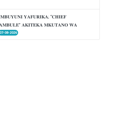
𝐌𝐁𝐔𝐘𝐔𝐍𝐈 𝐘𝐀𝐅𝐔𝐑𝐈𝐊𝐀; “𝐂𝐇𝐈𝐄𝐅
𝐌𝐁𝐔𝐋𝐄” 𝐀𝐊𝐈𝐓𝐄𝐊𝐀 𝐌𝐊𝐔𝐓𝐀𝐍𝐎 𝐖𝐀
07-08-2026