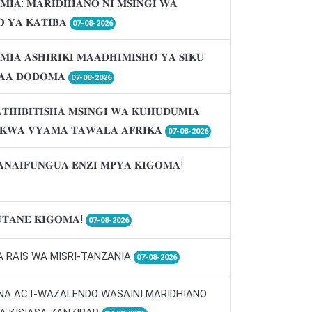
𝐌𝐈𝐀: 𝐌𝐀𝐑𝐈𝐃𝐇𝐈𝐀𝐍𝐎 𝐍𝐈 𝐌𝐒𝐈𝐍𝐆𝐈 𝐖𝐀
 𝐘𝐀 𝐊𝐀𝐓𝐈𝐁𝐀
07-08-2026
𝐌𝐈𝐀 𝐀𝐒𝐇𝐈𝐑𝐈𝐊𝐈 𝐌𝐀𝐀𝐃𝐇𝐈𝐌𝐈𝐒𝐇𝐎 𝐘𝐀 𝐒𝐈𝐊𝐔
𝐀𝐀 𝐃𝐎𝐃𝐎𝐌𝐀
07-08-2026
𝐓𝐇𝐈𝐁𝐈𝐓𝐈𝐒𝐇𝐀 𝐌𝐒𝐈𝐍𝐆𝐈 𝐖𝐀 𝐊𝐔𝐇𝐔𝐃𝐔𝐌𝐈𝐀
 𝐊𝐖𝐀 𝐕𝐘𝐀𝐌𝐀 𝐓𝐀𝐖𝐀𝐋𝐀 𝐀𝐅𝐑𝐈𝐊𝐀
07-08-2026
𝐀𝐍𝐀𝐈𝐅𝐔𝐍𝐆𝐔𝐀 𝐄𝐍𝐙𝐈 𝐌𝐏𝐘𝐀 𝐊𝐈𝐆𝐎𝐌𝐀!
𝐓𝐀𝐍𝐄 𝐊𝐈𝐆𝐎𝐌𝐀!
07-08-2026
A RAIS WA MISRI-TANZANIA
07-08-2026
 NA ACT-WAZALENDO WASAINI MARIDHIANO