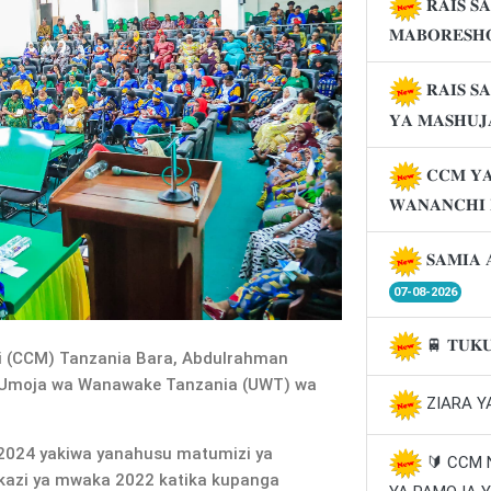
𝐑𝐀𝐈𝐒 𝐒
𝐌𝐀𝐁𝐎𝐑𝐄𝐒𝐇
𝐑𝐀𝐈𝐒 𝐒
𝐘𝐀 𝐌𝐀𝐒𝐇𝐔
𝐂𝐂𝐌 𝐘𝐀
𝐖𝐀𝐍𝐀𝐍𝐂𝐇𝐈
𝐒𝐀𝐌𝐈𝐀 
07-08-2026
🚆 𝐓𝐔𝐊
 (CCM) Tanzania Bara, Abdulrahman
 Umoja wa Wanawake Tanzania (UWT) wa
ZIARA Y
2024 yakiwa yanahusu matumizi ya
🔰 CCM
akazi ya mwaka 2022 katika kupanga