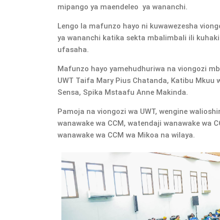
mipango ya maendeleo ya wananchi.
Lengo la mafunzo hayo ni kuwawezesha vion
ya wananchi katika sekta mbalimbali ili kuhaki
ufasaha.
Mafunzo hayo yamehudhuriwa na viongozi mb
UWT Taifa Mary Pius Chatanda, Katibu Mkuu
Sensa, Spika Mstaafu Anne Makinda.
Pamoja na viongozi wa UWT, wengine walioshi
wanawake wa CCM, watendaji wanawake wa CC
wanawake wa CCM wa Mikoa na wilaya.