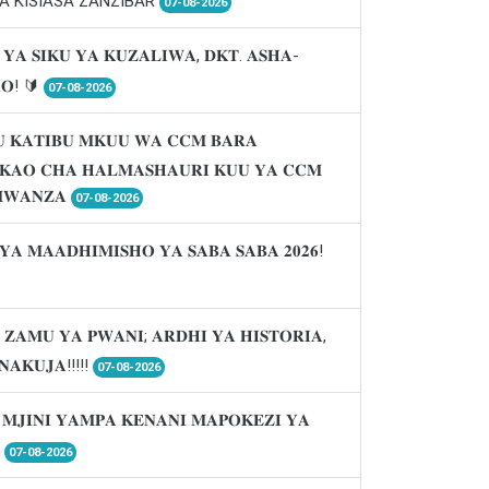
A KISIASA ZANZIBAR
07-08-2026
 𝐘𝐀 𝐒𝐈𝐊𝐔 𝐘𝐀 𝐊𝐔𝐙𝐀𝐋𝐈𝐖𝐀, 𝐃𝐊𝐓. 𝐀𝐒𝐇𝐀-
𝐑𝐎! 🔰
07-08-2026
 𝐊𝐀𝐓𝐈𝐁𝐔 𝐌𝐊𝐔𝐔 𝐖𝐀 𝐂𝐂𝐌 𝐁𝐀𝐑𝐀
𝐈𝐊𝐀𝐎 𝐂𝐇𝐀 𝐇𝐀𝐋𝐌𝐀𝐒𝐇𝐀𝐔𝐑𝐈 𝐊𝐔𝐔 𝐘𝐀 𝐂𝐂𝐌
𝐖𝐀𝐍𝐙𝐀
07-08-2026
𝐘𝐀 𝐌𝐀𝐀𝐃𝐇𝐈𝐌𝐈𝐒𝐇𝐎 𝐘𝐀 𝐒𝐀𝐁𝐀 𝐒𝐀𝐁𝐀 𝟐𝟎𝟐𝟔!
 𝐙𝐀𝐌𝐔 𝐘𝐀 𝐏𝐖𝐀𝐍𝐈; 𝐀𝐑𝐃𝐇𝐈 𝐘𝐀 𝐇𝐈𝐒𝐓𝐎𝐑𝐈𝐀,
𝐍𝐀𝐊𝐔𝐉𝐀!!!!!
07-08-2026
 𝐌𝐉𝐈𝐍𝐈 𝐘𝐀𝐌𝐏𝐀 𝐊𝐄𝐍𝐀𝐍𝐈 𝐌𝐀𝐏𝐎𝐊𝐄𝐙𝐈 𝐘𝐀

07-08-2026