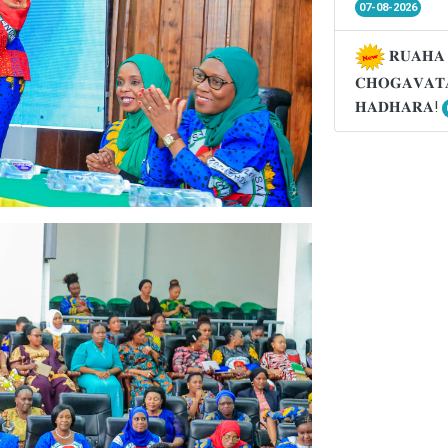
07-08-2026
𝐑𝐔𝐀𝐇𝐀 
𝐂𝐇𝐎𝐆𝐀𝐕𝐀𝐓
𝐇𝐀𝐃𝐇𝐀𝐑𝐀!