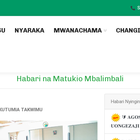
S
)
SU
NYARAKA
MWANACHAMA
CHANG
Habari na Matukio Mbalimbali
Habari Nyingi
KUTUMIA TAKWIMU
🔰 𝐀𝐆𝐎𝐒
𝐔𝐎𝐍𝐆𝐄𝐙𝐀𝐉