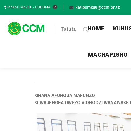
katibumkuu@ccm.or.tz
MAKAO MAKUU - DODOMA
(current
HOME
KUHU
Tafuta
MACHAPISHO
KINANA AFUNGUA MAFUNZO
KUWAJENGEA UWEZO VIONGOZI WANAWAKE 