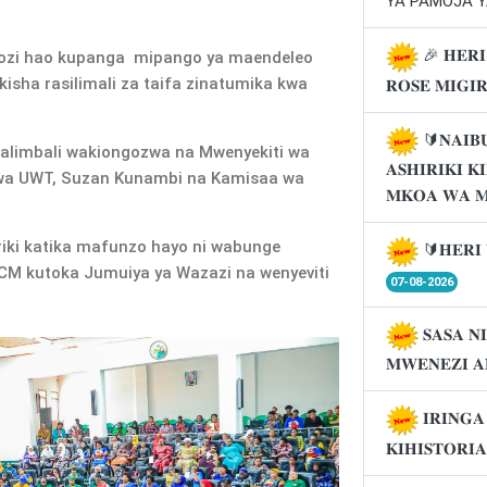
YA PAMOJA Y
🎉 𝐇𝐄𝐑𝐈
gozi hao kupanga mipango ya maendeleo
kisha rasilimali za taifa zinatumika kwa
𝐑𝐎𝐒𝐄 𝐌𝐈𝐆𝐈
🔰𝐍𝐀𝐈𝐁
alimbali wakiongozwa na Mwenyekiti wa
𝐀𝐒𝐇𝐈𝐑𝐈𝐊𝐈 
 wa UWT, Suzan Kunambi na Kamisaa wa
𝐌𝐊𝐎𝐀 𝐖𝐀 
riki katika mafunzo hayo ni wabunge
🔰𝐇𝐄𝐑𝐈 
M kutoka Jumuiya ya Wazazi na wenyeviti
07-08-2026
𝐒𝐀𝐒𝐀 𝐍
𝐌𝐖𝐄𝐍𝐄𝐙𝐈 𝐀
𝐈𝐑𝐈𝐍𝐆
𝐊𝐈𝐇𝐈𝐒𝐓𝐎𝐑𝐈