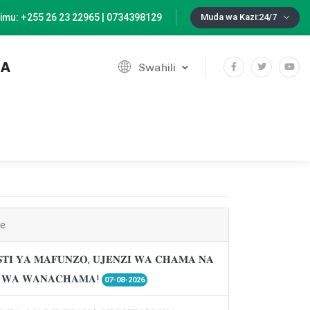
imu: +255 26 23 22965 | 0734398129
Muda wa Kazi:24/7
IA
Swahili
ne
𝐓𝐈 𝐘𝐀 𝐌𝐀𝐅𝐔𝐍𝐙𝐎, 𝐔𝐉𝐄𝐍𝐙𝐈 𝐖𝐀 𝐂𝐇𝐀𝐌𝐀 𝐍𝐀
𝐈 𝐖𝐀 𝐖𝐀𝐍𝐀𝐂𝐇𝐀𝐌𝐀!
07-08-2026