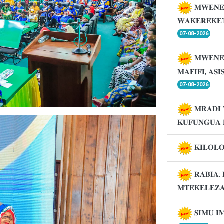
𝐌𝐖𝐄𝐍𝐄
𝐖𝐀𝐊𝐄𝐑𝐄𝐊𝐄
07-08-2026
𝐌𝐖𝐄𝐍𝐄
𝐌𝐀𝐅𝐈𝐅𝐈, 𝐀𝐒
07-08-2026
𝐌𝐑𝐀𝐃𝐈 
𝐊𝐔𝐅𝐔𝐍𝐆𝐔𝐀 
𝐊𝐈𝐋𝐎𝐋
𝐑𝐀𝐁𝐈𝐀: 
𝐌𝐓𝐄𝐊𝐄𝐋𝐄𝐙
𝐒𝐈𝐌𝐔 𝐈