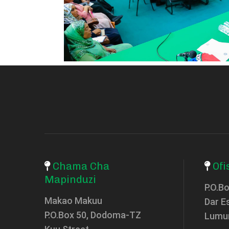
Chama Cha
Ofi
Mapinduzi
P.O.B
Makao Makuu
Dar E
P.O.Box 50, Dodoma-TZ
Lumu