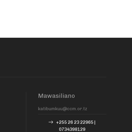
Mawasiliano
+255 26 23 22965 |
0734398129