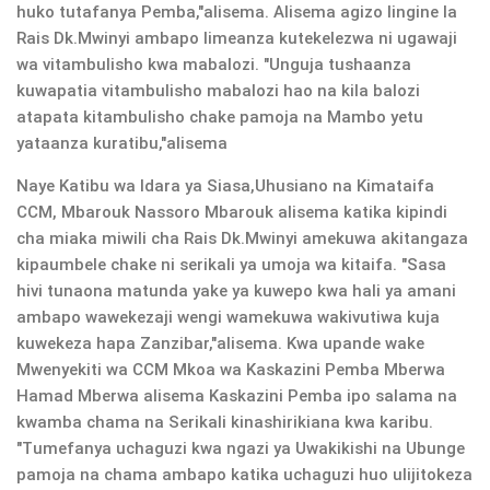
huko tutafanya Pemba,"alisema. Alisema agizo lingine la
Rais Dk.Mwinyi ambapo limeanza kutekelezwa ni ugawaji
wa vitambulisho kwa mabalozi. "Unguja tushaanza
kuwapatia vitambulisho mabalozi hao na kila balozi
atapata kitambulisho chake pamoja na Mambo yetu
yataanza kuratibu,"alisema
Naye Katibu wa Idara ya Siasa,Uhusiano na Kimataifa
CCM, Mbarouk Nassoro Mbarouk alisema katika kipindi
cha miaka miwili cha Rais Dk.Mwinyi amekuwa akitangaza
kipaumbele chake ni serikali ya umoja wa kitaifa. "Sasa
hivi tunaona matunda yake ya kuwepo kwa hali ya amani
ambapo wawekezaji wengi wamekuwa wakivutiwa kuja
kuwekeza hapa Zanzibar,"alisema. Kwa upande wake
Mwenyekiti wa CCM Mkoa wa Kaskazini Pemba Mberwa
Hamad Mberwa alisema Kaskazini Pemba ipo salama na
kwamba chama na Serikali kinashirikiana kwa karibu.
"Tumefanya uchaguzi kwa ngazi ya Uwakikishi na Ubunge
pamoja na chama ambapo katika uchaguzi huo ulijitokeza