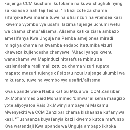
kuijenga CCM kiuchumi kutokana na kuwa shughuli nyingi
za kisiasa zinahitaji fedha. "Ili kazi zote za chama
zifanyike Kwa maana tuwe na ofisi nzuri na vitendea kazi
ikiwemo vyombo vya usafiri lazima tujenge uchumi wetu
wa chama chetu,"alisema. Alisema katika ziara ambazo
amezifanya Kwa Unguja na Pemba amejionea miradi
mingi ya chama na kwamba endapo itatumika vizuri
kitaweza kujiendesha chenyewe. "Ahadi yangu kwenu
wanachama wa Mapinduzi nitatafuta mbinu za
kuziendesha rasilimali zetu za chama vizuri tupate
mapato mazuri tujenge ofisi zetu nzuri,tujenge ukumbi wa
mikutano, tuwe na vyombo vya usafiri,"alisema
Kwa upande wake Naibu Katibu Mkuu wa CCM Zanzibar
Dk.Mohammed Said Mohammed 'Dimwa' alisema maagizo
yote aliyoyatoa Rais Dk.Mwinyi ambaye ni Makamu
Mwenyekiti wa CCM Zanzibar chama kishaanza kufanyiwa
kazi. "Tushaanza kuyafanyia kazi ikiwemo kutoa mafunzo
Kwa watendaji Kwa upande wa Unguja ambapo ikitoka