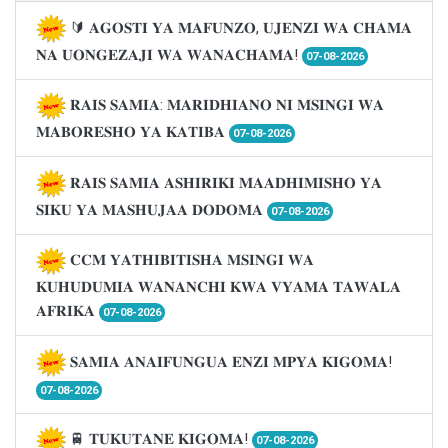
🔰 𝐀𝐆𝐎𝐒𝐓𝐈 𝐘𝐀 𝐌𝐀𝐅𝐔𝐍𝐙𝐎, 𝐔𝐉𝐄𝐍𝐙𝐈 𝐖𝐀 𝐂𝐇𝐀𝐌𝐀
𝐍𝐀 𝐔𝐎𝐍𝐆𝐄𝐙𝐀𝐉𝐈 𝐖𝐀 𝐖𝐀𝐍𝐀𝐂𝐇𝐀𝐌𝐀!
07-08-2026
𝐑𝐀𝐈𝐒 𝐒𝐀𝐌𝐈𝐀: 𝐌𝐀𝐑𝐈𝐃𝐇𝐈𝐀𝐍𝐎 𝐍𝐈 𝐌𝐒𝐈𝐍𝐆𝐈 𝐖𝐀
𝐌𝐀𝐁𝐎𝐑𝐄𝐒𝐇𝐎 𝐘𝐀 𝐊𝐀𝐓𝐈𝐁𝐀
07-08-2026
𝐑𝐀𝐈𝐒 𝐒𝐀𝐌𝐈𝐀 𝐀𝐒𝐇𝐈𝐑𝐈𝐊𝐈 𝐌𝐀𝐀𝐃𝐇𝐈𝐌𝐈𝐒𝐇𝐎 𝐘𝐀
𝐒𝐈𝐊𝐔 𝐘𝐀 𝐌𝐀𝐒𝐇𝐔𝐉𝐀𝐀 𝐃𝐎𝐃𝐎𝐌𝐀
07-08-2026
𝐂𝐂𝐌 𝐘𝐀𝐓𝐇𝐈𝐁𝐈𝐓𝐈𝐒𝐇𝐀 𝐌𝐒𝐈𝐍𝐆𝐈 𝐖𝐀
𝐊𝐔𝐇𝐔𝐃𝐔𝐌𝐈𝐀 𝐖𝐀𝐍𝐀𝐍𝐂𝐇𝐈 𝐊𝐖𝐀 𝐕𝐘𝐀𝐌𝐀 𝐓𝐀𝐖𝐀𝐋𝐀
𝐀𝐅𝐑𝐈𝐊𝐀
07-08-2026
𝐒𝐀𝐌𝐈𝐀 𝐀𝐍𝐀𝐈𝐅𝐔𝐍𝐆𝐔𝐀 𝐄𝐍𝐙𝐈 𝐌𝐏𝐘𝐀 𝐊𝐈𝐆𝐎𝐌𝐀!
07-08-2026
🚆 𝐓𝐔𝐊𝐔𝐓𝐀𝐍𝐄 𝐊𝐈𝐆𝐎𝐌𝐀!
07-08-2026