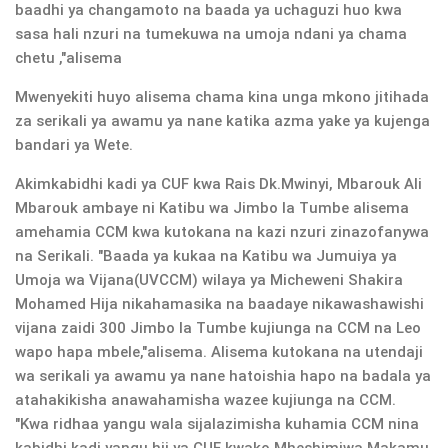
baadhi ya changamoto na baada ya uchaguzi huo kwa
sasa hali nzuri na tumekuwa na umoja ndani ya chama
chetu ,"alisema
Mwenyekiti huyo alisema chama kina unga mkono jitihada
za serikali ya awamu ya nane katika azma yake ya kujenga
bandari ya Wete.
Akimkabidhi kadi ya CUF kwa Rais Dk.Mwinyi, Mbarouk Ali
Mbarouk ambaye ni Katibu wa Jimbo la Tumbe alisema
amehamia CCM kwa kutokana na kazi nzuri zinazofanywa
na Serikali. "Baada ya kukaa na Katibu wa Jumuiya ya
Umoja wa Vijana(UVCCM) wilaya ya Micheweni Shakira
Mohamed Hija nikahamasika na baadaye nikawashawishi
vijana zaidi 300 Jimbo la Tumbe kujiunga na CCM na Leo
wapo hapa mbele,"alisema. Alisema kutokana na utendaji
wa serikali ya awamu ya nane hatoishia hapo na badala ya
atahakikisha anawahamisha wazee kujiunga na CCM.
"Kwa ridhaa yangu wala sijalazimisha kuhamia CCM nina