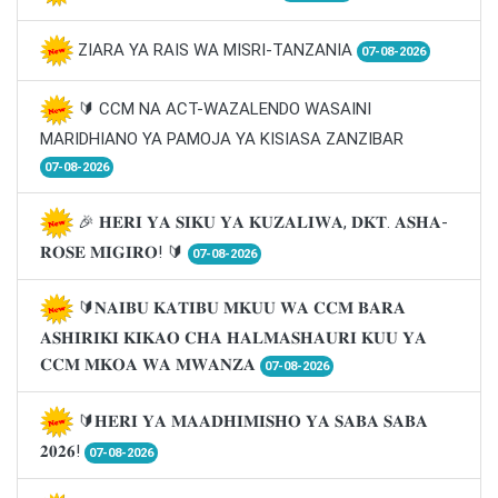
ZIARA YA RAIS WA MISRI-TANZANIA
07-08-2026
🔰 CCM NA ACT-WAZALENDO WASAINI
MARIDHIANO YA PAMOJA YA KISIASA ZANZIBAR
07-08-2026
🎉 𝐇𝐄𝐑𝐈 𝐘𝐀 𝐒𝐈𝐊𝐔 𝐘𝐀 𝐊𝐔𝐙𝐀𝐋𝐈𝐖𝐀, 𝐃𝐊𝐓. 𝐀𝐒𝐇𝐀-
𝐑𝐎𝐒𝐄 𝐌𝐈𝐆𝐈𝐑𝐎! 🔰
07-08-2026
🔰𝐍𝐀𝐈𝐁𝐔 𝐊𝐀𝐓𝐈𝐁𝐔 𝐌𝐊𝐔𝐔 𝐖𝐀 𝐂𝐂𝐌 𝐁𝐀𝐑𝐀
𝐀𝐒𝐇𝐈𝐑𝐈𝐊𝐈 𝐊𝐈𝐊𝐀𝐎 𝐂𝐇𝐀 𝐇𝐀𝐋𝐌𝐀𝐒𝐇𝐀𝐔𝐑𝐈 𝐊𝐔𝐔 𝐘𝐀
𝐂𝐂𝐌 𝐌𝐊𝐎𝐀 𝐖𝐀 𝐌𝐖𝐀𝐍𝐙𝐀
07-08-2026
🔰𝐇𝐄𝐑𝐈 𝐘𝐀 𝐌𝐀𝐀𝐃𝐇𝐈𝐌𝐈𝐒𝐇𝐎 𝐘𝐀 𝐒𝐀𝐁𝐀 𝐒𝐀𝐁𝐀
𝟐𝟎𝟐𝟔!
07-08-2026