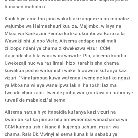
hususan mabalozi.
Kauli hiyo ameitoa jana wakati akizungumza na mabalozi,
wajumbe wa Halmashauri kuu za, Majimbo, wilaya na
Mkoa wa Kaskazini Pemba katika ukumbi wa Baraza la
Wawakilishi uliopo Wete. Alisema endapo rasilimali
zilizopo ndani ya chama zikiwekezwa vizuri CCM
itajiendesha bila wasi wasi wowote. Pia, alisema kupitia
Uwekezaji huo wa rasilimali hizo itarahisisha chama
kuwalipa posho watumishi wake ili waweze kufanya kazi
vizuri. "Ninatambua kuwa watendaji wengine katika ngazi
ya Mkoa na wilaya wanalipwa lakini haitoshi lazima
twende chini zaidi twende jimbo,wadi,matawi na hatimaye
tuwafikie mabalozi,"alisema
Alisema hatua hiyo itasaidia kufanya kazi vizuri na
kwamba katika jambo hilo amewaomba wanachama wa
CCM kumpa ushirikiano ili kujenga uchumi mzuri wa
chama. Rais Dk.Mwinyi alisema kuna kila sababu ya