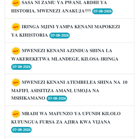
𝐒𝐀𝐒𝐀 𝐍𝐈 𝐙𝐀𝐌𝐔 𝐘𝐀 𝐏𝐖𝐀𝐍𝐈; 𝐀𝐑𝐃𝐇𝐈 𝐘𝐀
𝐇𝐈𝐒𝐓𝐎𝐑𝐈𝐀, 𝐌𝐖𝐄𝐍𝐄𝐙𝐈 𝐀𝐍𝐀𝐊𝐔𝐉𝐀!!!!!
07-08-2026
𝐈𝐑𝐈𝐍𝐆𝐀 𝐌𝐉𝐈𝐍𝐈 𝐘𝐀𝐌𝐏𝐀 𝐊𝐄𝐍𝐀𝐍𝐈 𝐌𝐀𝐏𝐎𝐊𝐄𝐙𝐈
𝐘𝐀 𝐊𝐈𝐇𝐈𝐒𝐓𝐎𝐑𝐈𝐀
07-08-2026
𝐌𝐖𝐄𝐍𝐄𝐙𝐈 𝐊𝐄𝐍𝐀𝐍𝐈 𝐀𝐙𝐈𝐍𝐃𝐔𝐀 𝐒𝐇𝐈𝐍𝐀 𝐋𝐀
𝐖𝐀𝐊𝐄𝐑𝐄𝐊𝐄𝐓𝐖𝐀 𝐌𝐋𝐀𝐍𝐃𝐄𝐆𝐄, 𝐊𝐈𝐋𝐎𝐒𝐀-𝐈𝐑𝐈𝐍𝐆𝐀
07-08-2026
𝐌𝐖𝐄𝐍𝐄𝐙𝐈 𝐊𝐄𝐍𝐀𝐍𝐈 𝐀𝐓𝐄𝐌𝐁𝐄𝐋𝐄𝐀 𝐒𝐇𝐈𝐍𝐀 𝐍𝐀. 𝟏𝟎
𝐌𝐀𝐅𝐈𝐅𝐈, 𝐀𝐒𝐈𝐒𝐈𝐓𝐈𝐙𝐀 𝐀𝐌𝐀𝐍𝐈, 𝐔𝐌𝐎𝐉𝐀 𝐍𝐀
𝐌𝐒𝐇𝐈𝐊𝐀𝐌𝐀𝐍𝐎
07-08-2026
𝐌𝐑𝐀𝐃𝐈 𝐖𝐀 𝐌𝐀𝐅𝐔𝐍𝐙𝐎 𝐘𝐀 𝐔𝐅𝐔𝐍𝐃𝐈 𝐊𝐈𝐋𝐎𝐋𝐎
𝐊𝐔𝐅𝐔𝐍𝐆𝐔𝐀 𝐅𝐔𝐑𝐒𝐀 𝐙𝐀 𝐀𝐉𝐈𝐑𝐀 𝐊𝐖𝐀 𝐕𝐈𝐉𝐀𝐍𝐀
07-08-2026