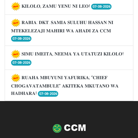
𝐊𝐈𝐋𝐎𝐋𝐎, 𝐙𝐀𝐌𝐔 𝐘𝐄𝐍𝐔 𝐍𝐈 𝐋𝐄𝐎!
07-08-2026
𝐑𝐀𝐁𝐈𝐀: 𝐃𝐊𝐓. 𝐒𝐀𝐌𝐈𝐀 𝐒𝐔𝐋𝐔𝐇𝐔 𝐇𝐀𝐒𝐒𝐀𝐍 𝐍𝐈
𝐌𝐓𝐄𝐊𝐄𝐋𝐄𝐙𝐀𝐉𝐈 𝐌𝐀𝐇𝐈𝐑𝐈 𝐖𝐀 𝐀𝐇𝐀𝐃𝐈 𝐙𝐀 𝐂𝐂𝐌
07-08-2026
𝐒𝐈𝐌𝐔 𝐈𝐌𝐄𝐈𝐓𝐀, 𝐍𝐄𝐄𝐌𝐀 𝐘𝐀 𝐔𝐓𝐀𝐓𝐔𝐙𝐈 𝐊𝐈𝐋𝐎𝐋𝐎!
07-08-2026
𝐑𝐔𝐀𝐇𝐀 𝐌𝐁𝐔𝐘𝐔𝐍𝐈 𝐘𝐀𝐅𝐔𝐑𝐈𝐊𝐀; “𝐂𝐇𝐈𝐄𝐅
𝐂𝐇𝐎𝐆𝐀𝐕𝐀𝐓𝐀𝐌𝐁𝐔𝐋𝐄” 𝐀𝐊𝐈𝐓𝐄𝐊𝐀 𝐌𝐊𝐔𝐓𝐀𝐍𝐎 𝐖𝐀
𝐇𝐀𝐃𝐇𝐀𝐑𝐀!
07-08-2026