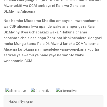
kabidhi kadi yangu hii ya CUF kwako Mheshimiwa Makamu
Mwenyekiti wa CCM ambaye ni Rais wa Zanzibar
Dk.Mwinyi,"alisema
Nae Kombo Mkadamu Khatibu ambaye ni mwanachama
wa CUF alisema kwa upande wake anampongeza Rais
Dk.Mwinyi Kwa uchapakazi wake. "Hakuna chama
chochote cha siasa hapa Zanzibar kitakacholeta kiongozi
mcha Mungu kama Rais Dk.Mwinyi kutoka CCM,"alisema .
Alisema kutokana na maendeleo yanayoonekana kupitia
serikali ya awamu ya nane yeye na watoto wake
wanahamia CCM.
Habari Nyingine